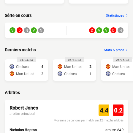
Série en cours
Statistiques
V
D
N
V
N
D
V
V
D
N
Derniers matchs
Stats & prono
04/04/24
06/12/23
25/05/23
Chelsea
4
Man United
2
Man United
Man United
3
Chelsea
1
Chelsea
Arbitres
Robert Jones
4.4
0.2
arbitre principal
Moyenne de cartons par match sur 22 matchs arbitrés
Nicholas Hopton
arbitre VAR