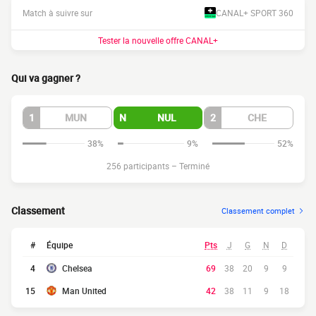
Match à suivre sur
CANAL+ SPORT 360
Tester la nouvelle offre CANAL+
Qui va gagner ?
1
MUN
N
NUL
2
CHE
38%
9%
52%
256 participants
–
Terminé
Classement
Classement complet
#
Équipe
Pts
J
G
N
D
4
Chelsea
69
38
20
9
9
15
Man United
42
38
11
9
18