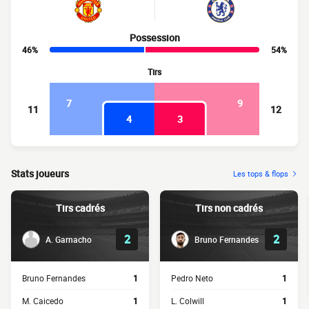
Possession
46%
54%
Tirs
7
9
11
12
4
3
Stats joueurs
Les tops & flops
Tirs cadrés
Tirs non cadrés
2
2
A. Garnacho
Bruno Fernandes
Bruno Fernandes
1
Pedro Neto
1
M. Caicedo
1
L. Colwill
1