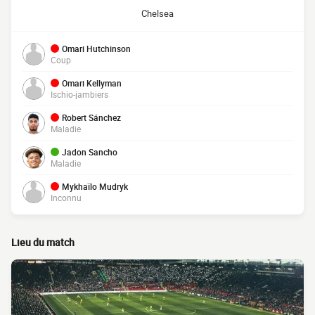
Chelsea
Omari Hutchinson
Coup
Omari Kellyman
Ischio-jambiers
Robert Sánchez
Maladie
Jadon Sancho
Maladie
Mykhaïlo Mudryk
Inconnu
Lieu du match