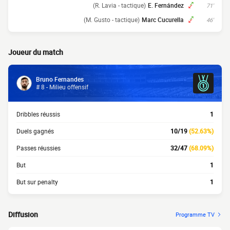
(R. Lavia - tactique)
E. Fernández
71'
(M. Gusto - tactique)
Marc Cucurella
46'
Joueur du match
Bruno Fernandes
# 8 - Milieu offensif
Dribbles réussis
1
Duels gagnés
10/19
(52.63%)
Passes réussies
32/47
(68.09%)
But
1
But sur penalty
1
Diffusion
Programme TV