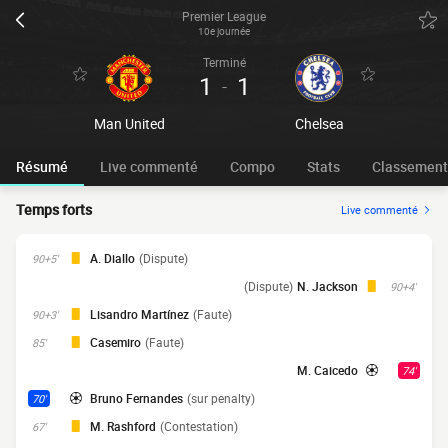
Premier League
10e journée
Terminé
1
1
-
Man United
Chelsea
Résumé
Live commenté
Compo
Stats
Classement
Temps forts
Live commenté
A. Diallo
(Dispute)
90+5'
(Dispute)
N. Jackson
90+4'
Lisandro Martínez
(Faute)
90+3'
Casemiro
(Faute)
85'
M. Caicedo
74'
Bruno Fernandes
(sur penalty)
70'
M. Rashford
(Contestation)
67'