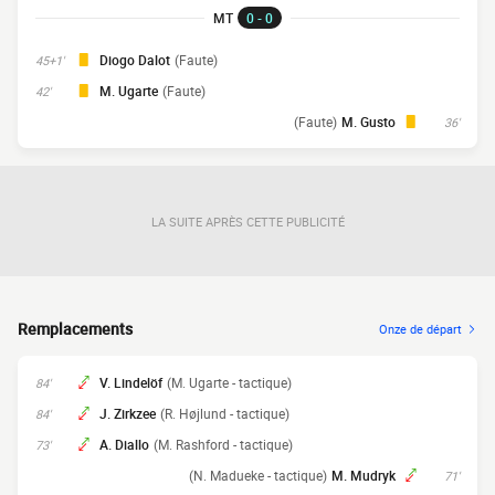
MT
0 - 0
Diogo Dalot
(Faute)
45+1'
M. Ugarte
(Faute)
42'
(Faute)
M. Gusto
36'
LA SUITE APRÈS CETTE PUBLICITÉ
Remplacements
Onze de départ
V. Lindelöf
(M. Ugarte - tactique)
84'
J. Zirkzee
(R. Højlund - tactique)
84'
A. Diallo
(M. Rashford - tactique)
73'
(N. Madueke - tactique)
M. Mudryk
71'