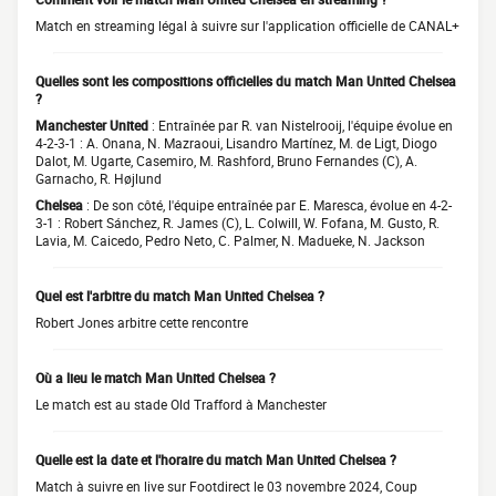
Match en streaming légal à suivre sur l'application officielle de CANAL+
Quelles sont les compositions officielles du match Man United Chelsea
?
Manchester United
: Entraînée par R. van Nistelrooij, l'équipe évolue en
4-2-3-1 : A. Onana, N. Mazraoui, Lisandro Martínez, M. de Ligt, Diogo
Dalot, M. Ugarte, Casemiro, M. Rashford, Bruno Fernandes (C), A.
Garnacho, R. Højlund
Chelsea
: De son côté, l'équipe entraînée par E. Maresca, évolue en 4-2-
3-1 : Robert Sánchez, R. James (C), L. Colwill, W. Fofana, M. Gusto, R.
Lavia, M. Caicedo, Pedro Neto, C. Palmer, N. Madueke, N. Jackson
Quel est l'arbitre du match Man United Chelsea ?
Robert Jones arbitre cette rencontre
Où a lieu le match Man United Chelsea ?
Le match est au stade Old Trafford à Manchester
Quelle est la date et l'horaire du match Man United Chelsea ?
Match à suivre en live sur Footdirect le 03 novembre 2024, Coup