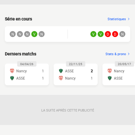
Série en cours
Statistiques
N
N
N
V
N
V
V
D
D
N
Derniers matchs
Stats & prono
04/04/26
22/11/25
20/05/17
Nancy
1
ASSE
2
Nancy
ASSE
1
Nancy
1
ASSE
LA SUITE APRÈS CETTE PUBLICITÉ