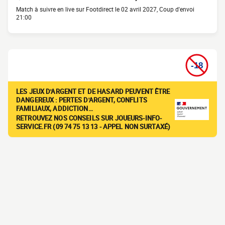
Match à suivre en live sur Footdirect le 02 avril 2027, Coup d'envoi
21:00
LES JEUX D'ARGENT ET DE HASARD PEUVENT ÊTRE
DANGEREUX : PERTES D'ARGENT, CONFLITS
FAMILIAUX, ADDICTION…
RETROUVEZ NOS CONSEILS SUR JOUEURS-INFO-
SERVICE.FR (09 74 75 13 13 - APPEL NON SURTAXÉ)