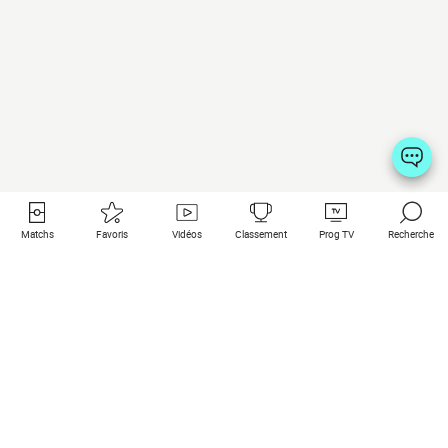
Matchs
Favoris
Vidéos
Classement
Prog TV
Recherche
Liens utiles
Clubs à la une
Tous les matchs
PSG
Matchs en live
Bayern Munich