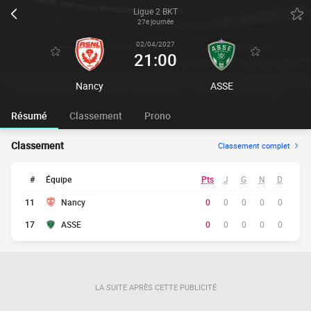
Ligue 2 BKT
27e journée
02/04/2027
21:00
Nancy
ASSE
Résumé
Classement
Prono
Classement
Classement complet
#
Équipe
Pts
J
G
N
D
11
Nancy
0
0
0
0
0
17
ASSE
0
0
0
0
0
LA SUITE APRÈS CETTE PUBLICITÉ