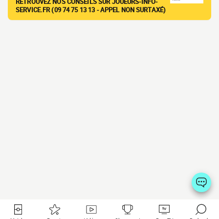
RETROUVEZ NOS CONSEILS SUR JOUEURS-INFO-
SERVICE.FR (09 74 75 13 13 - APPEL NON SURTAXÉ)