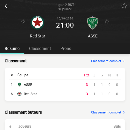
Ligue 2 BKT
9e journée
16/10/2026
21:00
Red Star
ASSE
Résumé
Classement
Prono
Classement
Classement complet
#
Équipe
Pts
J
G
N
D
1
ASSE
3
1
1
0
0
6
Red Star
3
1
1
0
0
Classement buteurs
Classement complet
#
Joueurs
Buts