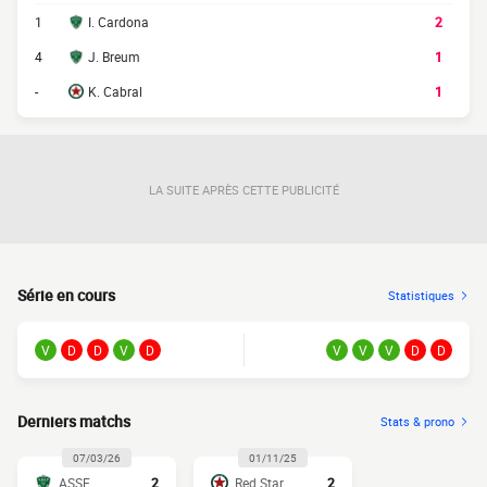
1
I. Cardona
2
4
J. Breum
1
-
K. Cabral
1
LA SUITE APRÈS CETTE PUBLICITÉ
Série en cours
Statistiques
V
D
D
V
D
V
V
V
D
D
Derniers matchs
Stats & prono
07/03/26
01/11/25
ASSE
2
Red Star
2