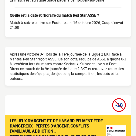
Le match est au stade Stade Bauer à Saint-Ouen-sur-Seine
Quelle est la date et l'horaire du match Red Star ASSE ?
Match à suivre en live sur Footdirect le 16 octobre 2026, Coup d'envoi
21:00
Après une victoire 0-1 lors de la 1ère journée de la Ligue 2 BKT face à
Nantes, Red Star reçoit ASSE. De son côté, l'équipe de ASSE a gagné 0-3
à l'extérieur lors du match contre Sochaux. Suivez en live sur Foot
Direct ce match de la 9e journée de Ligue 2 BKT et retrouvez toutes les
statistiques des équipes, des joueurs, la composition, les buts et les
buteurs.
LES JEUX D'ARGENT ET DE HASARD PEUVENT ÊTRE
DANGEREUX : PERTES D'ARGENT, CONFLITS
FAMILIAUX, ADDICTION…