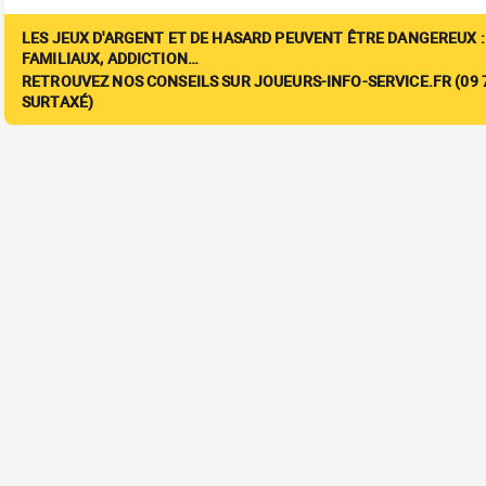
LES JEUX D'ARGENT ET DE HASARD PEUVENT ÊTRE DANGEREUX :
FAMILIAUX, ADDICTION…
RETROUVEZ NOS CONSEILS SUR JOUEURS-INFO-SERVICE.FR (09 7
SURTAXÉ)