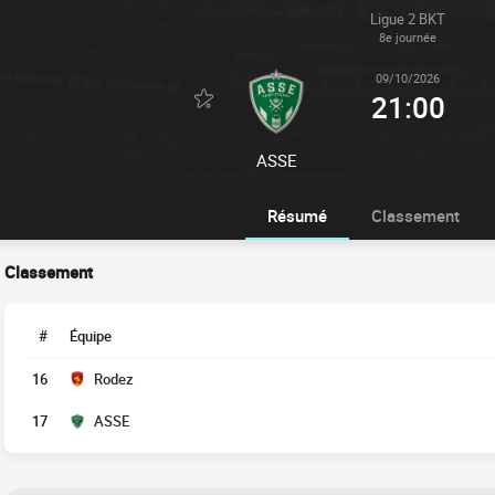
Ligue 2 BKT
8e journée
09/10/2026
21:00
ASSE
Résumé
Classement
Classement
#
Équipe
16
Rodez
17
ASSE