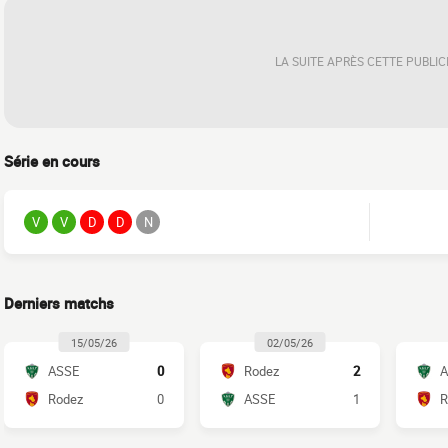
LA SUITE APRÈS CETTE PUBLIC
Série en cours
V
V
D
D
N
Derniers matchs
15/05/26
02/05/26
ASSE
0
Rodez
2
A
Rodez
0
ASSE
1
R