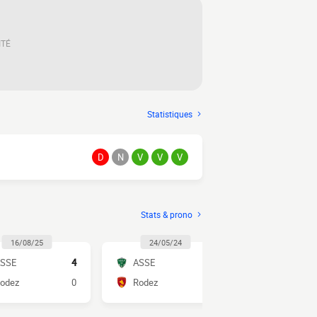
ITÉ
Statistiques
D
N
V
V
V
Stats & prono
16/08/25
24/05/24
10/05/2
SSE
4
ASSE
2
ASSE
odez
0
Rodez
0
Rodez