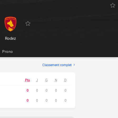
Rodez
Prono
Classement complet
Pts
J
G
N
D
0
0
0
0
0
0
0
0
0
0