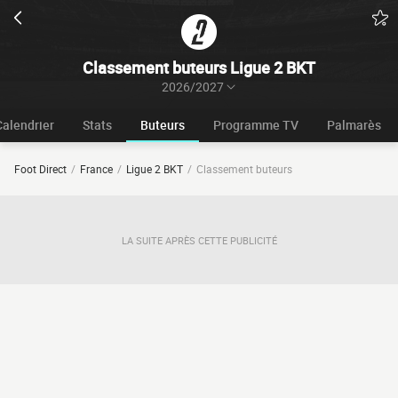
Classement buteurs Ligue 2 BKT
2026/2027
Calendrier
Stats
Buteurs
Programme TV
Palmarès
Foot Direct
France
Ligue 2 BKT
Classement buteurs
LA SUITE APRÈS CETTE PUBLICITÉ