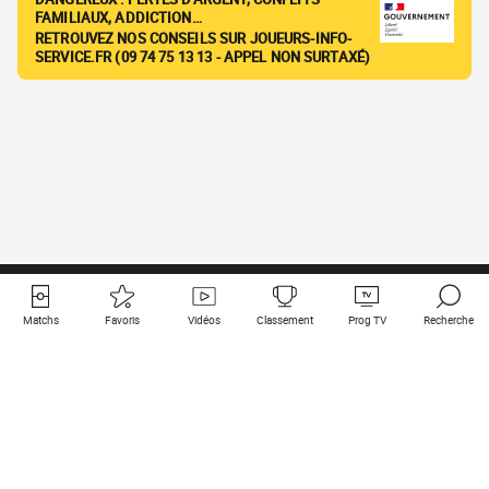
FAMILIAUX, ADDICTION…
RETROUVEZ NOS CONSEILS SUR JOUEURS-INFO-
SERVICE.FR (09 74 75 13 13 - APPEL NON SURTAXÉ)
Matchs
Favoris
Vidéos
Classement
Prog TV
Recherche
Liens utiles
Clubs à la une
Tous les matchs
PSG
Matchs en live
Bayern Munich
Derniers résultats
Real Madrid
Matchs à venir
Inter
Match en streaming
Juventus