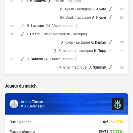
I. Matanović
(H. Ekitiké - tactique)
89'
(S. Lynen - tactique)
S. Alvero
86'
(N. Stark - tactique)
A. Pieper
86'
H. Larsson
(M. Götze - tactique)
81'
F. Chaïbi
(Omar Marmoush - tactique)
81'
(D. Köhn - tactique)
O. Deman
77'
(L. Bittencourt - tactique)
K. Topp
77'
J. Bahoya
(A. Knauff - tactique)
66'
(M. Grüll - tactique)
J. Njinmah
63'
Joueur du match
Arthur Theate
# 3 - Défenseur
Duels gagnés
4/6
(66.67%)
Passes réussies
59/74
(79.73%)