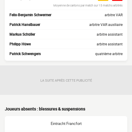
Moyenne de cartons par match sur 15 matchs arbitrés
Felix-Benjamin Schwermer
arbitre VAR
Patrick Hanslbauer
arbitre VAR auxiliaire
Markus Schüller
arbitre assistant
Philipp Hüwe
arbitre assistant
Patrick Schwengers
quatrième arbitre
LA SUITE APRÈS CETTE PUBLICITÉ
Joueurs absents : blessures & suspensions
Eintracht Francfort