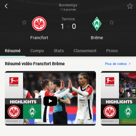
Bundesliga
11e journée
Terminé
1
0
-
Francfort
Brême
Résumé
Compo
Stats
Classement
Prono
Résumé vidéo Francfort Brême
Plus de vidéos