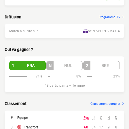
Diffusion
Programme TV
Match à suivre sur
beIN SPORTS MAX 4
Qui va gagner ?
1
FRA
N
NUL
2
BRE
71%
8%
21%
48 participants
–
Terminé
Classement
Classement complet
#
Équipe
Pts
J
G
N
D
3
Francfort
60
34
17
9
8