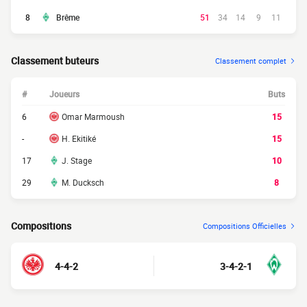
8
Brême
51
34
14
9
11
Classement buteurs
Classement complet
#
Joueurs
Buts
6
Omar Marmoush
15
-
H. Ekitiké
15
17
J. Stage
10
29
M. Ducksch
8
Compositions
Compositions Officielles
4-4-2
3-4-2-1