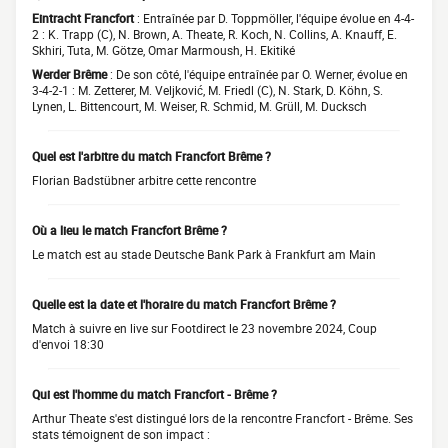
Eintracht Francfort
: Entraînée par D. Toppmöller, l'équipe évolue en 4-4-
2 : K. Trapp (C), N. Brown, A. Theate, R. Koch, N. Collins, A. Knauff, E.
Skhiri, Tuta, M. Götze, Omar Marmoush, H. Ekitiké
Werder Brême
: De son côté, l'équipe entraînée par O. Werner, évolue en
3-4-2-1 : M. Zetterer, M. Veljković, M. Friedl (C), N. Stark, D. Köhn, S.
Lynen, L. Bittencourt, M. Weiser, R. Schmid, M. Grüll, M. Ducksch
Quel est l'arbitre du match Francfort Brême ?
Florian Badstübner arbitre cette rencontre
Où a lieu le match Francfort Brême ?
Le match est au stade Deutsche Bank Park à Frankfurt am Main
Quelle est la date et l'horaire du match Francfort Brême ?
Match à suivre en live sur Footdirect le 23 novembre 2024, Coup
d'envoi 18:30
Qui est l'homme du match Francfort - Brême ?
Arthur Theate s'est distingué lors de la rencontre Francfort - Brême. Ses
stats témoignent de son impact :