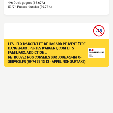
4/6 Duels gagnés (66.67%)
59/74 Passes réussies (79.73%)
LES JEUX D'ARGENT ET DE HASARD PEUVENT ÊTRE
DANGEREUX : PERTES D'ARGENT, CONFLITS
FAMILIAUX, ADDICTION…
RETROUVEZ NOS CONSEILS SUR JOUEURS-INFO-
SERVICE.FR (09 74 75 13 13 - APPEL NON SURTAXÉ)