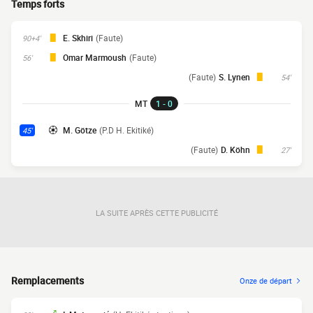
Temps forts
E. Skhiri
(Faute)
90+4'
Omar Marmoush
(Faute)
56'
(Faute)
S. Lynen
54'
MT
1 - 0
M. Götze
(P.D H. Ekitiké)
45'
(Faute)
D. Köhn
27'
LA SUITE APRÈS CETTE PUBLICITÉ
Remplacements
Onze de départ