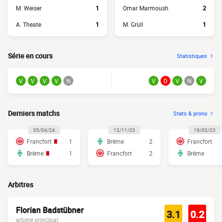
M. Weiser
1
Omar Marmoush
2
A. Theate
1
M. Grüll
1
Série en cours
Statistiques
V
V
V
V
N
V
D
V
N
V
Derniers matchs
Stats & prono
05/04/24
12/11/23
18/02/23
Francfort
1
Brême
2
Francfort
Brême
1
Francfort
2
Brême
Arbitres
Florian Badstübner
3.1
0.2
arbitre principal