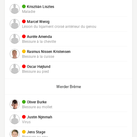
Krisztián Lisztes
Maladie
Marcel Wenig
Lésion du ligament croisé antérieur du genou
Aurèle Amenda
Blessure à la cheville
Rasmus Nissen Kristensen
Blessure à la cuisse
Oscar Højlund
Blessure au pied
Werder Brême
Oliver Burke
Blessure au mollet
Justin Njinmah
Virus
Jens Stage
Blessure au cou