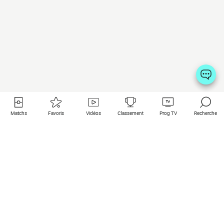
Matchs
Favoris
Vidéos
Classement
Prog TV
Recherche
Liens utiles
Clubs à la une
Tous les matchs
PSG
Matchs en live
Bayern Munich