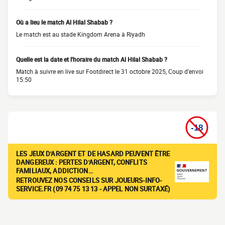
Où a lieu le match Al Hilal Shabab ?
Le match est au stade Kingdom Arena à Riyadh
Quelle est la date et l'horaire du match Al Hilal Shabab ?
Match à suivre en live sur Footdirect le 31 octobre 2025, Coup d'envoi
15:50
LES JEUX D'ARGENT ET DE HASARD PEUVENT ÊTRE
DANGEREUX : PERTES D'ARGENT, CONFLITS
FAMILIAUX, ADDICTION…
RETROUVEZ NOS CONSEILS SUR JOUEURS-INFO-
SERVICE.FR (09 74 75 13 13 - APPEL NON SURTAXÉ)