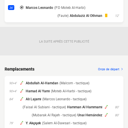
Marcos Leonardo
(P.D Moteb Al-Harbi)
36'
(Faute)
Abdulaziz Al Othman
12'
LA SUITE APRÈS CETTE PUBLICITÉ
Remplacements
Onze de départ
Abdullah Al-Hamdan
(Malcom - tactique)
90+4'
Hamad Al Yami
(Moteb Al-Harbi - tactique)
90+4'
Ali Lajami
(Marcos Leonardo - tactique)
84'
(Faisal Al Subiani - tactique)
Hamman Al Hammami
80'
(Mubarak Al Rajeh - tactique)
Unai Hernández
80'
Y. Akçiçek
(Salem Al-Dawsari - tactique)
79'