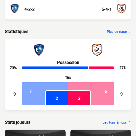
4-3-3
5-4-1
Statistiques
Plus de stats
Possession
73%
27%
Tirs
7
6
9
9
2
3
Stats joueurs
Les tops & flops