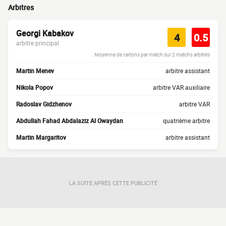
Arbitres
Georgi Kabakov
4
0.5
arbitre principal
Moyenne de cartons par match sur 2 matchs arbitrés
Martin Menev
arbitre assistant
Nikola Popov
arbitre VAR auxiliaire
Radoslav Gidzhenov
arbitre VAR
Abdullah Fahad Abdalaziz Al Owaydan
quatrième arbitre
Martin Margaritov
arbitre assistant
LA SUITE APRÈS CETTE PUBLICITÉ