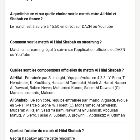
À quelle heure et sur quelle chaîne voir le match entre Al Hilal et
Shabab en france ?
Le match est à suivre à 15:50 en direct sur DAZN ou YouTube
Comment voir le match Al Hilal Shabab en streaming ?
Match en streaming légal à suivre sur l'application officielle de DAZN
ou YouTube
Quelles sont les compositions officielles du match Al Hilal Shabab ?
Al Hilal
: Entraînée par S. Inzaghi, l'équipe évolue en 4-3-3 : Y. Bono, T.
Hernández, K. Koulibaly, Hassan Al Tambakti, Moteb Al-Harbi, Nasser
Al-Dawsari, Rúben Neves, Mohamed Kanno, Salem Al-Dawsari (C),
Marcos Leonardo, Malcom
Al Shabab
: De son côté, l'équipe entraînée par Imanol Alguacil, évolue
en 5-4-1 : Marcelo Grohe, W. Hoedt (C), Mohammed Al Shwirekh,
Mubarak Al Rajeh, Saad Yaslam, Nawaf Al Ghulaimish, Abdullah
Matuq, V. Sierro, Faisal Al Subiani, J. Brownhill, Abdulaziz Al Othman
Quel est l'arbitre du match Al Hilal Shabab ?
Georgi Kabakov arbitre cette rencontre