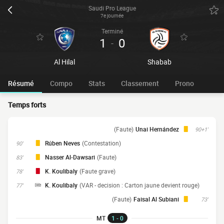
Saudi Pro League
7e journée
Terminé
1
0
-
Al Hilal
Shabab
Résumé
Compo
Stats
Classement
Prono
Temps forts
(Faute)
Unai Hernández
90+1'
Rúben Neves
(Contestation)
90'
Nasser Al-Dawsari
(Faute)
83'
K. Koulibaly
(Faute grave)
78'
K. Koulibaly
(VAR - decision : Carton jaune devient rouge)
77'
(Faute)
Faisal Al Subiani
73'
MT
1 - 0