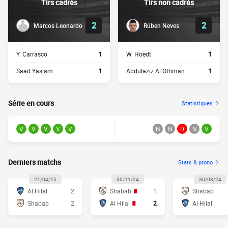
Tirs cadrés
Tirs non cadrés
2
2
Marcos Leonardo
Rúben Neves
Y. Carrasco
1
W. Hoedt
1
Saad Yaslam
1
Abdulaziz Al Othman
1
Série en cours
Statistiques
V
V
V
V
V
N
N
D
N
V
Derniers matchs
Stats & prono
21/04/25
30/11/24
30/03/24
Al Hilal
2
Shabab
1
Shabab
Shabab
2
Al Hilal
2
Al Hilal