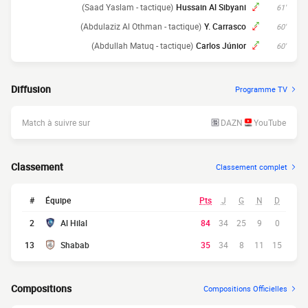
(Saad Yaslam - tactique)
Hussain Al Sibyani
61'
(Abdulaziz Al Othman - tactique)
Y. Carrasco
60'
(Abdullah Matuq - tactique)
Carlos Júnior
60'
Diffusion
Programme TV
Match à suivre sur
DAZN
YouTube
Classement
Classement complet
#
Équipe
Pts
J
G
N
D
2
Al Hilal
84
34
25
9
0
13
Shabab
35
34
8
11
15
Compositions
Compositions Officielles