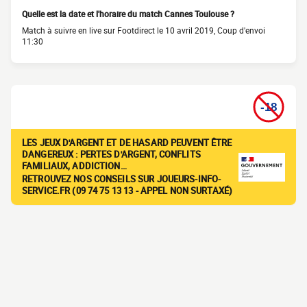
Quelle est la date et l'horaire du match Cannes Toulouse ?
Match à suivre en live sur Footdirect le 10 avril 2019, Coup d'envoi
11:30
LES JEUX D'ARGENT ET DE HASARD PEUVENT ÊTRE
DANGEREUX : PERTES D'ARGENT, CONFLITS
FAMILIAUX, ADDICTION…
RETROUVEZ NOS CONSEILS SUR JOUEURS-INFO-
SERVICE.FR (09 74 75 13 13 - APPEL NON SURTAXÉ)