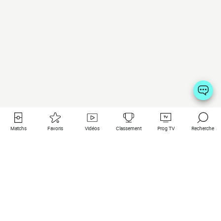
Matchs
Favoris
Vidéos
Classement
Prog TV
Recherche
Liens utiles
Clubs à la une
Tous les matchs
PSG