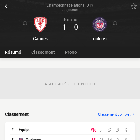
Championnat National U19
20e journée
Terminé
1
0
-
Cannes
Toulouse
Résumé
Classement
Prono
LA SUITE APRÈS CETTE PUBLICITÉ
Classement
Classement complet
#
Équipe
Pts
J
G
N
D
5
Toulouse
45
26
14
3
9