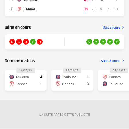
8
Cannes
31
26
9
4
13
Série en cours
Statistiques
D
D
D
V
D
V
V
V
V
V
Derniers matchs
Stats & prono
14/10/18
02/04/17
05/11/16
Toulouse
4
Toulouse
0
Cannes
Cannes
1
Cannes
3
Toulouse
LA SUITE APRÈS CETTE PUBLICITÉ