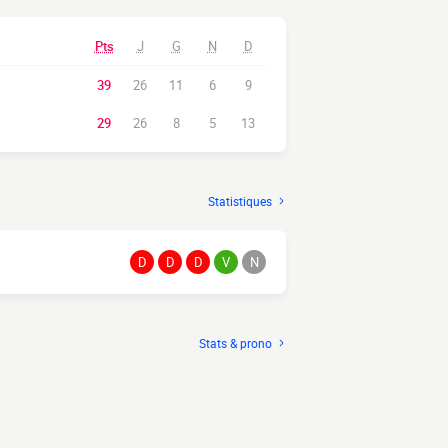
Pts
J
G
N
D
39
26
11
6
9
29
26
8
5
13
Statistiques
D
D
D
V
N
Stats & prono