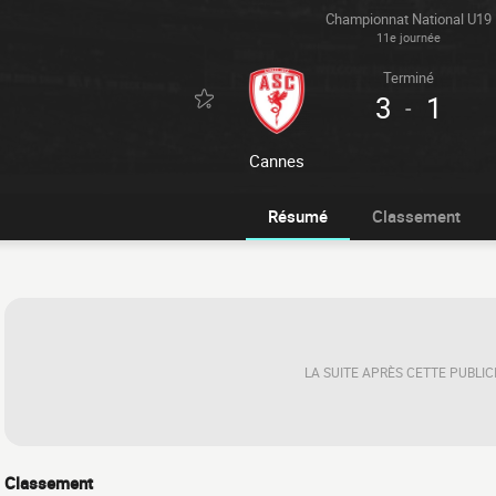
Championnat National U19
11e journée
Terminé
3
1
-
Cannes
Résumé
Classement
LA SUITE APRÈS CETTE PUBLIC
Classement