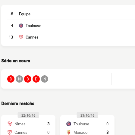
#
Équipe
4
Toulouse
13
Cannes
Série en cours
D
N
D
D
N
Derniers matchs
22/10/16
23/10/16
Nîmes
3
Toulouse
0
Cannes
0
Monaco
3