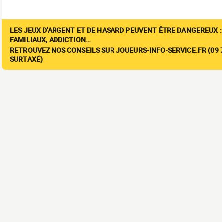
LES JEUX D'ARGENT ET DE HASARD PEUVENT ÊTRE DANGEREUX :
FAMILIAUX, ADDICTION…
RETROUVEZ NOS CONSEILS SUR JOUEURS-INFO-SERVICE.FR (09 7
SURTAXÉ)