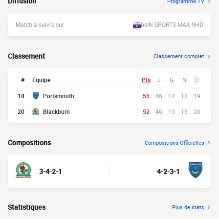
Diffusion
Programme TV
Match à suivre sur
beIN SPORTS MAX 9HD
Classement
Classement complet
#
Équipe
Pts
J
G
N
D
18
Portsmouth
55
46
14
13
19
20
Blackburn
52
46
13
13
20
Compositions
Compositions Officielles
3-4-2-1
4-2-3-1
Statistiques
Plus de stats