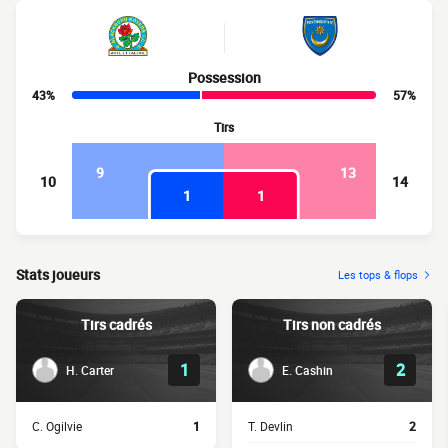
Possession
43%
57%
Tirs
9
13
10
14
1
1
Stats joueurs
Les tops & flops
Tirs cadrés
Tirs non cadrés
1
2
H. Carter
E. Cashin
C. Ogilvie
1
T. Devlin
2