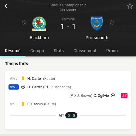
League Championship
36e journée
Terminé
1
1
-
Blackburn
Portsmouth
Résumé
Compo
Stats
Classement
Prono
Temps forts
H. Carter
(Faute)
90+4'
H. Carter
(P.D R. Morishita)
90+3'
(P.D J. Brown)
C. Ogilvie
84'
E. Cashin
(Faute)
83'
MT
0 - 0