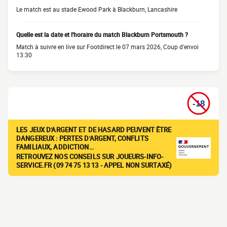
Le match est au stade Ewood Park à Blackburn, Lancashire
Quelle est la date et l'horaire du match Blackburn Portsmouth ?
Match à suivre en live sur Footdirect le 07 mars 2026, Coup d'envoi
13:30
LES JEUX D'ARGENT ET DE HASARD PEUVENT ÊTRE
DANGEREUX : PERTES D'ARGENT, CONFLITS
FAMILIAUX, ADDICTION…
RETROUVEZ NOS CONSEILS SUR JOUEURS-INFO-
SERVICE.FR (09 74 75 13 13 - APPEL NON SURTAXÉ)