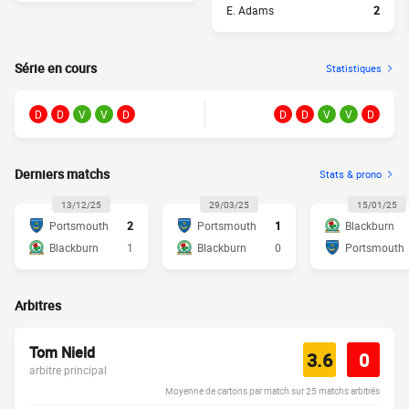
E. Adams
2
Série en cours
Statistiques
D
D
V
V
D
D
D
V
V
D
Derniers matchs
Stats & prono
13/12/25
29/03/25
15/01/25
Portsmouth
2
Portsmouth
1
Blackburn
Blackburn
1
Blackburn
0
Portsmouth
Arbitres
Tom Nield
3.6
0
arbitre principal
Moyenne de cartons par match sur 25 matchs arbitrés