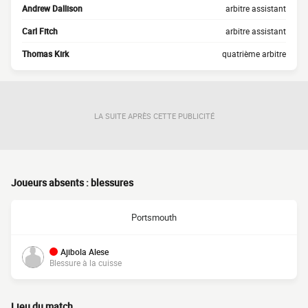
Andrew Dallison
arbitre assistant
Carl Fitch
arbitre assistant
Thomas Kirk
quatrième arbitre
LA SUITE APRÈS CETTE PUBLICITÉ
Joueurs absents : blessures
Portsmouth
Ajibola Alese
Blessure à la cuisse
Lieu du match