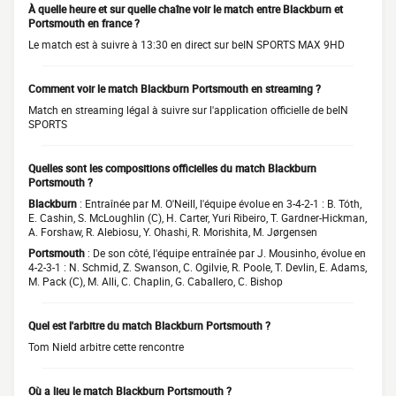
À quelle heure et sur quelle chaîne voir le match entre Blackburn et
Portsmouth en france ?
Le match est à suivre à 13:30 en direct sur beIN SPORTS MAX 9HD
Comment voir le match Blackburn Portsmouth en streaming ?
Match en streaming légal à suivre sur l'application officielle de beIN
SPORTS
Quelles sont les compositions officielles du match Blackburn
Portsmouth ?
Blackburn
: Entraînée par M. O'Neill, l'équipe évolue en 3-4-2-1 : B. Tóth,
E. Cashin, S. McLoughlin (C), H. Carter, Yuri Ribeiro, T. Gardner-Hickman,
A. Forshaw, R. Alebiosu, Y. Ohashi, R. Morishita, M. Jørgensen
Portsmouth
: De son côté, l'équipe entraînée par J. Mousinho, évolue en
4-2-3-1 : N. Schmid, Z. Swanson, C. Ogilvie, R. Poole, T. Devlin, E. Adams,
M. Pack (C), M. Alli, C. Chaplin, G. Caballero, C. Bishop
Quel est l'arbitre du match Blackburn Portsmouth ?
Tom Nield arbitre cette rencontre
Où a lieu le match Blackburn Portsmouth ?