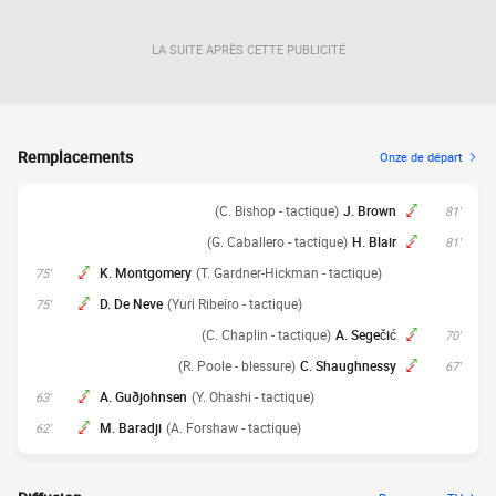
LA SUITE APRÈS CETTE PUBLICITÉ
Remplacements
Onze de départ
(C. Bishop - tactique)
J. Brown
81'
(G. Caballero - tactique)
H. Blair
81'
K. Montgomery
(T. Gardner-Hickman - tactique)
75'
D. De Neve
(Yuri Ribeiro - tactique)
75'
(C. Chaplin - tactique)
A. Segečić
70'
(R. Poole - blessure)
C. Shaughnessy
67'
A. Guðjohnsen
(Y. Ohashi - tactique)
63'
M. Baradji
(A. Forshaw - tactique)
62'