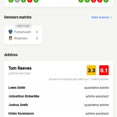
V
N
V
D
V
V
V
D
D
V
Derniers matchs
Stats & prono
05/11/25
Portsmouth
0
Wrexham
0
Arbitres
Tom Reeves
3.3
0.1
arbitre principal
Moyenne de cartons par match sur 7 matchs arbitrés
Lewis Smith
quatrième arbitre
Johnathon Bickerdike
arbitre assistant
Joshua Smith
quatrième arbitre
Hristo Karaivanov
arbitre assistant