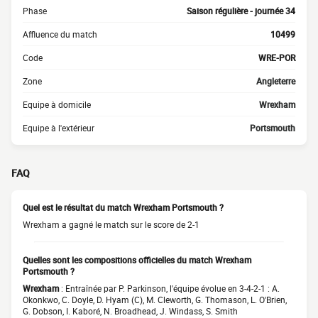
Phase
Saison régulière - journée 34
Affluence du match
10499
Code
WRE-POR
Zone
Angleterre
Equipe à domicile
Wrexham
Equipe à l'extérieur
Portsmouth
FAQ
Quel est le résultat du match Wrexham Portsmouth ?
Wrexham a gagné le match sur le score de 2-1
Quelles sont les compositions officielles du match Wrexham
Portsmouth ?
Wrexham
: Entraînée par P. Parkinson, l'équipe évolue en 3-4-2-1 : A.
Okonkwo, C. Doyle, D. Hyam (C), M. Cleworth, G. Thomason, L. O'Brien,
G. Dobson, I. Kaboré, N. Broadhead, J. Windass, S. Smith