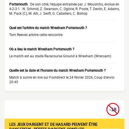
Portsmouth
: De son côté, l'équipe entraînée par J. Mousinho, évolue en
4-2-3-1 : N. Schmid, Z. Swanson, C. Ogilvie, R. Poole, T. Devlin, E. Adams,
M. Pack (C), M. Alli, J. Swift, G. Caballero, C. Bishop
Quel est l'arbitre du match Wrexham Portsmouth ?
Tom Reeves arbitre cette rencontre
Où a lieu le match Wrexham Portsmouth ?
Le match est au stade Racecourse Ground à Wrexham (Wrecsam)
Quelle est la date et l'horaire du match Wrexham Portsmouth ?
Match à suivre en live sur Footdirect le 24 février 2026, Coup d'envoi
20:45
LES JEUX D'ARGENT ET DE HASARD PEUVENT ÊTRE