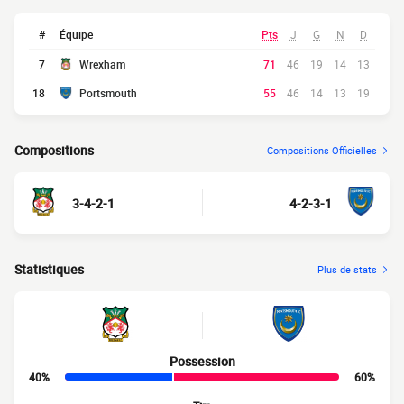
#
Équipe
Pts
J
G
N
D
7
Wrexham
71
46
19
14
13
18
Portsmouth
55
46
14
13
19
Compositions
Compositions Officielles
3-4-2-1
4-2-3-1
Statistiques
Plus de stats
Possession
40%
60%