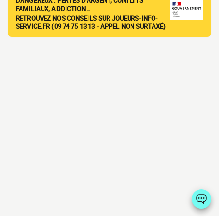
DANGEREUX : PERTES D'ARGENT, CONFLITS
FAMILIAUX, ADDICTION…
RETROUVEZ NOS CONSEILS SUR JOUEURS-INFO-
SERVICE.FR (09 74 75 13 13 - APPEL NON SURTAXÉ)