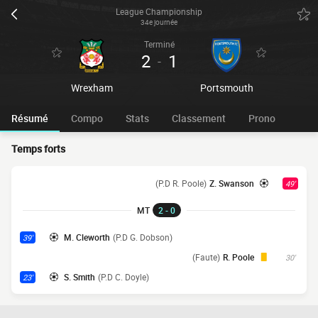
League Championship
34e journée
Terminé
2
1
-
Wrexham
Portsmouth
Résumé
Compo
Stats
Classement
Prono
Temps forts
(P.D R. Poole)
Z. Swanson
49'
MT
2 - 0
M. Cleworth
(P.D G. Dobson)
39'
(Faute)
R. Poole
30'
S. Smith
(P.D C. Doyle)
23'