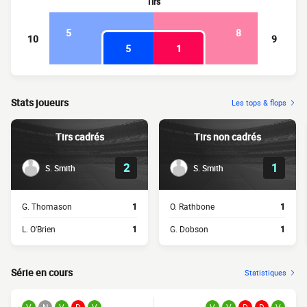
Tirs
5
8
10
9
5
1
Stats joueurs
Les tops & flops
Tirs cadrés
Tirs non cadrés
2
1
S. Smith
S. Smith
G. Thomason
1
O. Rathbone
1
L. O'Brien
1
G. Dobson
1
Série en cours
Statistiques