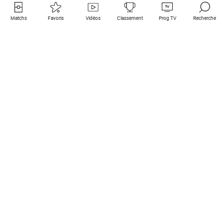
Matchs
Favoris
Vidéos
Classement
Prog TV
Recherche
Liens utiles
Clubs à la une
Tous les matchs
PSG
Matchs en live
Bayern Munich
Derniers résultats
Real Madrid
Matchs à venir
Inter
Match en streaming
Juventus
Contact
Manchester City
Mentions légales
Manchester United
Les amis de Foot Direct
Liverpool
Les guides de Foot Direct