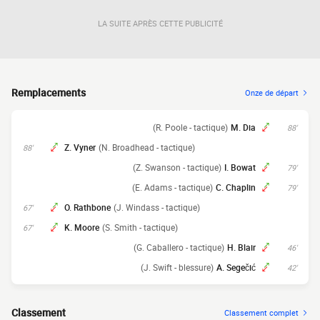
LA SUITE APRÈS CETTE PUBLICITÉ
Remplacements
Onze de départ
(R. Poole - tactique)
M. Dia
88'
Z. Vyner
(N. Broadhead - tactique)
88'
(Z. Swanson - tactique)
I. Bowat
79'
(E. Adams - tactique)
C. Chaplin
79'
O. Rathbone
(J. Windass - tactique)
67'
K. Moore
(S. Smith - tactique)
67'
(G. Caballero - tactique)
H. Blair
46'
(J. Swift - blessure)
A. Segečić
42'
Classement
Classement complet