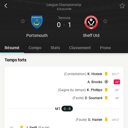
League Championship
32e journée
Terminé
0
1
-
Portsmouth
Sheff Utd
Résumé
Compo
Stats
Classement
Prono
Temps forts
(Contestation)
K. Hoever
90+7'
A. Brooks
90'
(Gagne du temps)
K. Phillips
89'
(Faute)
D. Soumaré
48'
MT
0 - 0
(Faute)
G. Hamer
45+3'
J. Swift
(Faute)
25'