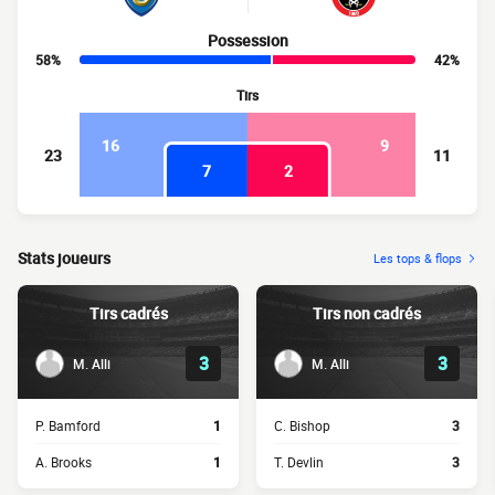
Possession
58%
42%
Tirs
16
9
23
11
7
2
Stats joueurs
Les tops & flops
Tirs cadrés
Tirs non cadrés
3
3
M. Alli
M. Alli
P. Bamford
1
C. Bishop
3
A. Brooks
1
T. Devlin
3