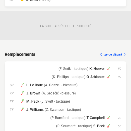
LA SUITE APRÈS CETTE PUBLICITÉ
Remplacements
Onze de départ
(F. Seriki - tactique)
K. Hoever
89'
(K. Phillips - tactique)
O. Arblaster
89'
L. Le Roux
(A. Dozzell - blessure)
80'
J. Brown
(A. Segečić - blessure)
77'
M. Pack
(J. Swift - tactique)
71'
J. Williams
(Z. Swanson - tactique)
71'
(P. Bamford - tactique)
T. Campbell
70'
(D. Soumaré - tactique)
S. Peck
55'