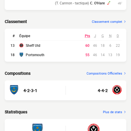
(T. Cannon - tactique)
C. O'Hare
46'
Classement
Classement complet
#
Équipe
Pts
J
G
N
D
13
Sheff Utd
60
46
18
6
22
18
Portsmouth
55
46
14
13
19
Compositions
Compositions Officielles
4-2-3-1
4-4-2
Statistiques
Plus de stats