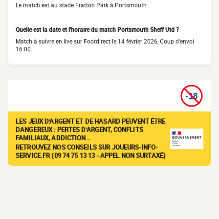
Le match est au stade Fratton Park à Portsmouth
Quelle est la date et l'horaire du match Portsmouth Sheff Utd ?
Match à suivre en live sur Footdirect le 14 février 2026, Coup d'envoi
16:00
LES JEUX D'ARGENT ET DE HASARD PEUVENT ÊTRE
DANGEREUX : PERTES D'ARGENT, CONFLITS
FAMILIAUX, ADDICTION…
RETROUVEZ NOS CONSEILS SUR JOUEURS-INFO-
SERVICE.FR (09 74 75 13 13 - APPEL NON SURTAXÉ)