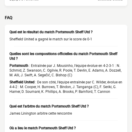
FAQ
Quel est le résultat du match Portsmouth Sheff Utd ?
Sheffield United a gagné le match sur le score de 0-1
Quelles sont les compositions officielles du match Portsmouth Sheff
Utd ?
Portsmouth
: Entraînée par J. Mousinho, l'équipe évolue en 4-2-3-1 : N.
Schmid, Z. Swanson, C. Ogilvie, R. Poole, T. Devlin, E. Adams, A. Dozzell,
M. Alli, J. Swift, A. Segečić, C. Bishop (C)
Sheffield United
: De son côté, l'équipe entraînée par C. Wilder, évolue en
4-4-2 : M. Cooper, H. Burrows, T. Bindon, J. Tanganga (C), F. Seriki, G.
Hamer, D. Soumaré, K. Phillips, A. Brooks, P. Bamford, T. Cannon
Quel est l'arbitre du match Portsmouth Sheff Utd ?
James Linington arbitre cette rencontre
Où a lieu le match Portsmouth Sheff Utd ?