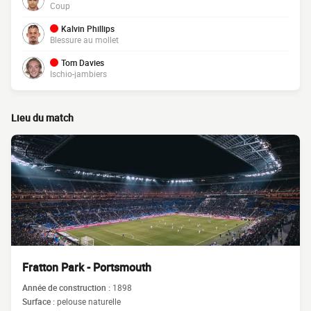
Coup
Kalvin Phillips
Blessure au mollet
Tom Davies
Ischio-jambiers
Lieu du match
Fratton Park - Portsmouth
Année de construction :
1898
Surface :
pelouse naturelle