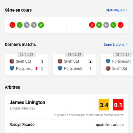
Série en cours
Statistiques
D
V
N
N
V
D
V
N
V
D
Derniers matchs
Stats & prono
26/11/25
08/02/25
28/09/24
Sheff Utd
3
Sheff Utd
2
Portsmouth
Portsmouth
0
Portsmouth
1
Sheff Utd
Arbitres
James Linington
3.4
0.1
arbitre principal
Moyenne de cartons par match sur 18 matchs arbitrés
Ruebyn Ricardo
quatrième arbitre