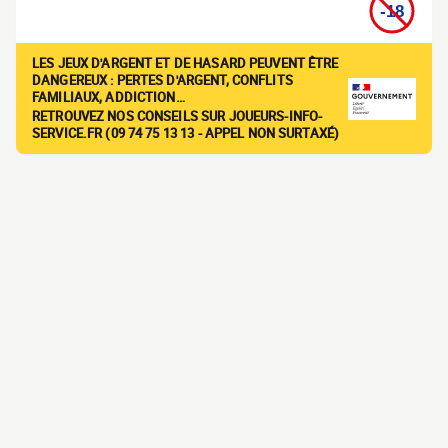
LES JEUX D'ARGENT ET DE HASARD PEUVENT ÊTRE
DANGEREUX : PERTES D'ARGENT, CONFLITS
FAMILIAUX, ADDICTION…
RETROUVEZ NOS CONSEILS SUR JOUEURS-INFO-
SERVICE.FR (09 74 75 13 13 - APPEL NON SURTAXÉ)