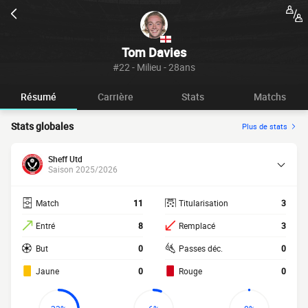
Tom Davies
#22 - Milieu - 28ans
Résumé
Carrière
Stats
Matchs
Stats globales
Plus de stats
Sheff Utd
Saison 2025/2026
Match
11
Titularisation
3
Entré
8
Remplacé
3
But
0
Passes déc.
0
Jaune
0
Rouge
0