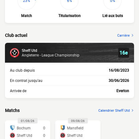
23%
6%
0%
Match
Titularisation
Lié aux buts
Club actuel
Carrière
Sheff Utd
16e
Angleterre - League Championship
Au club depuis
16/08/2023
En contrat jusqu'au
30/06/2026
Arrivée de
Everton
Matchs
Calendrier Sheff Utd
01/08/26
09/08/26
Bochum
0
Mansfield
Sheff Utd
0
Sheff Utd