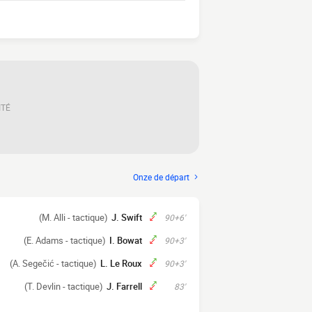
ITÉ
Onze de départ
(M. Alli - tactique)
J. Swift
90+6'
(E. Adams - tactique)
I. Bowat
90+3'
(A. Segečić - tactique)
L. Le Roux
90+3'
(T. Devlin - tactique)
J. Farrell
83'