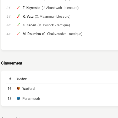
E. Kayembe
(J. Abankwah - blessure)
81'
R. Vata
(O. Maamma - blessure)
64'
K. Keben
(M. Pollock - tactique)
46'
M. Doumbia
(G. Chakvetadze - tactique)
46'
Classement
#
Équipe
16
Watford
18
Portsmouth