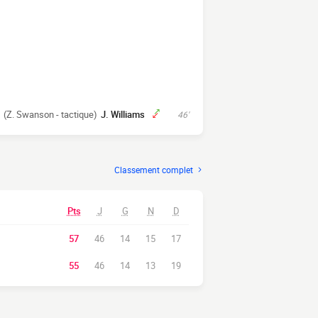
(Z. Swanson - tactique)
J. Williams
46'
Classement complet
Pts
J
G
N
D
57
46
14
15
17
55
46
14
13
19