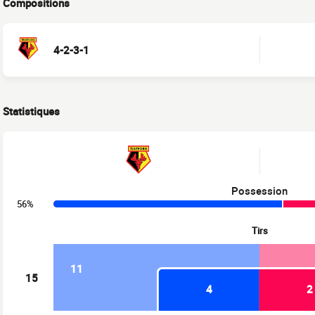
Compositions
4-2-3-1
Statistiques
Possession
56%
Tirs
11
15
4
2