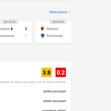
Stats & prono
26/12/24
09/04/07
18/11/0
atford
2
Watford
4
Portsmout
ortsmouth
1
Portsmouth
2
Watford
3.8
0.2
oyenne de cartons par match sur 20 matchs arbitrés
arbitre assistant
arbitre assistant
quatrième arbitre