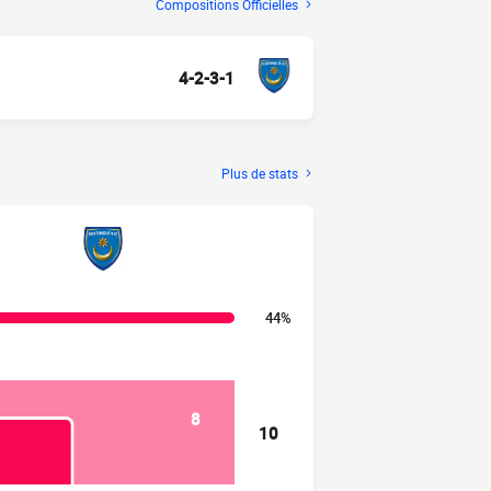
Compositions Officielles
4-2-3-1
Plus de stats
44%
8
10