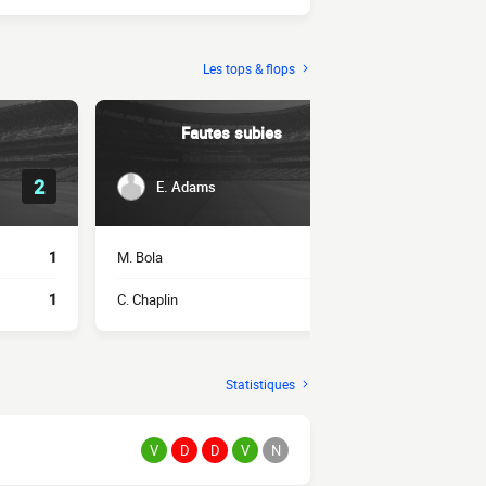
Les tops & flops
Fautes subies
2
3
E. Adams
J. Nga
1
M. Bola
2
M. Alli
1
C. Chaplin
2
J. Williams
Statistiques
V
D
D
V
N