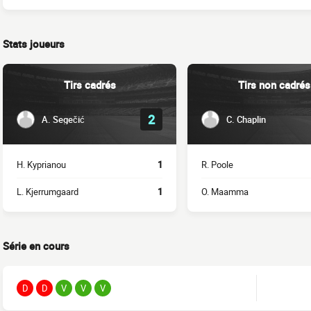
Stats joueurs
Tirs cadrés
Tirs non cadrés
2
A. Segečić
C. Chaplin
H. Kyprianou
1
R. Poole
L. Kjerrumgaard
1
O. Maamma
Série en cours
D
D
V
V
V