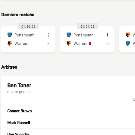
Derniers matchs
01/10/25
21/04/25
Portsmouth
2
Portsmouth
1
W
Watford
2
Watford
0
P
Arbitres
Ben Toner
arbitre principal
M
Connor Brown
Mark Russell
Ben Speedie