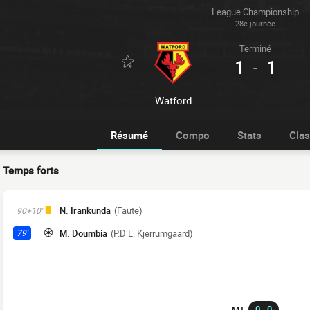
League Championship
28e journée
Terminé
1
1
-
Watford
Résumé
Compo
Stats
Cla
Temps forts
N. Irankunda
(Faute)
90+10'
M. Doumbia
(P.D L. Kjerrumgaard)
79'
0 - 0
MT