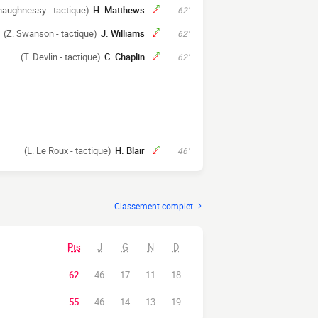
haughnessy - tactique)
H. Matthews
62'
(Z. Swanson - tactique)
J. Williams
62'
(T. Devlin - tactique)
C. Chaplin
62'
(L. Le Roux - tactique)
H. Blair
46'
Classement complet
Pts
J
G
N
D
62
46
17
11
18
55
46
14
13
19