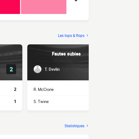
Les tops & flops
Fautes subies
2
3
T. Devlin
H. Ma
2
R. McCrorie
2
A. Randell
1
S. Twine
2
Neto Borges
Statistiques