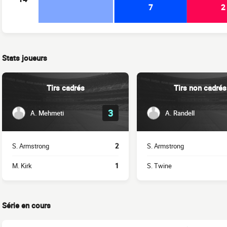
7
2
Stats joueurs
Tirs cadrés
Tirs non cadrés
3
A. Mehmeti
A. Randell
S. Armstrong
2
S. Armstrong
M. Kirk
1
S. Twine
Série en cours