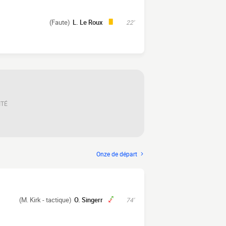
(Faute)
L. Le Roux
22'
ITÉ
Onze de départ
(M. Kirk - tactique)
O. Singerr
74'