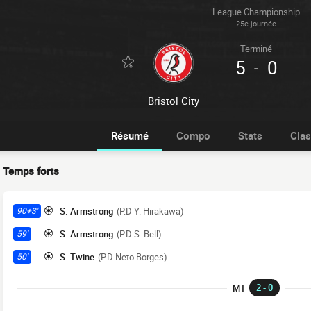
League Championship
25e journée
Terminé
5
0
-
Bristol City
Résumé
Compo
Stats
Cla
Temps forts
S. Armstrong
(P.D Y. Hirakawa)
90+3'
S. Armstrong
(P.D S. Bell)
59'
S. Twine
(P.D Neto Borges)
50'
2 - 0
MT