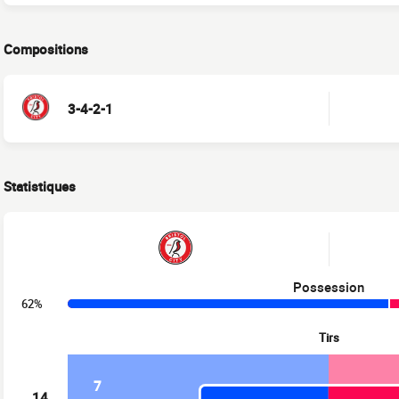
Compositions
3-4-2-1
Statistiques
Possession
62%
Tirs
7
14