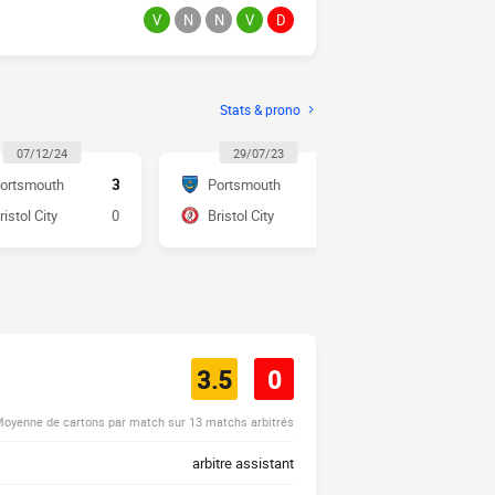
V
N
N
V
D
Stats & prono
07/12/24
29/07/23
12/07/2
ortsmouth
3
Portsmouth
0
Bristol City
ristol City
0
Bristol City
1
Portsmout
3.5
0
oyenne de cartons par match sur 13 matchs arbitrés
arbitre assistant