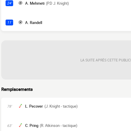
A. Mehmeti
(P.D J. Knight)
24'
A. Randell
11'
LA SUITE APRÈS CETTE PUBLIC
Remplacements
L. Pecover
(J. Knight - tactique)
78'
C. Pring
(R. Atkinson - tactique)
63'