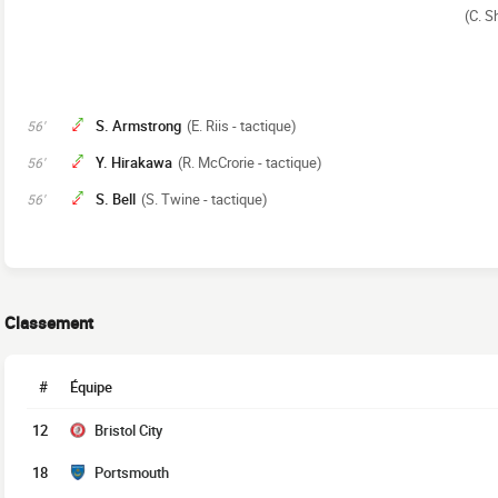
(C. S
S. Armstrong
(E. Riis - tactique)
56'
Y. Hirakawa
(R. McCrorie - tactique)
56'
S. Bell
(S. Twine - tactique)
56'
Classement
#
Équipe
12
Bristol City
18
Portsmouth