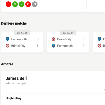
D
V
V
D
N
Derniers matchs
29/11/25
29/12/24
Portsmouth
0
Bristol City
3
P
Bristol City
1
Portsmouth
0
B
Arbitres
James Bell
arbitre principal
M
Hugh Gilroy