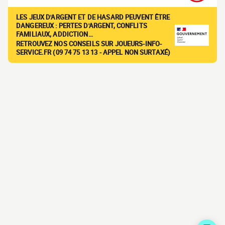
LES JEUX D'ARGENT ET DE HASARD PEUVENT ÊTRE
DANGEREUX : PERTES D'ARGENT, CONFLITS
FAMILIAUX, ADDICTION…
RETROUVEZ NOS CONSEILS SUR JOUEURS-INFO-
SERVICE.FR (09 74 75 13 13 - APPEL NON SURTAXÉ)