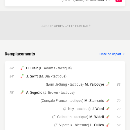
LA SUITE APRÈS CETTE PUBLICITÉ
Remplacements
Onze de départ
H. Blair
(E. Adams - tactique)
88'
J. Swift
(M. Dia - tactique)
84'
(Eom Ji-Sung - tactique)
M. Yalcouyé
83'
A. Segečić
(J. Brown - tactique)
76'
(Gonçalo Franco - tactique)
M. Stamenić
70'
(J. Key - tactique)
J. Ward
70'
(E. Galbraith - tactique)
M. Widell
59'
(Ž. Vipotnik - blessure)
L. Cullen
59'