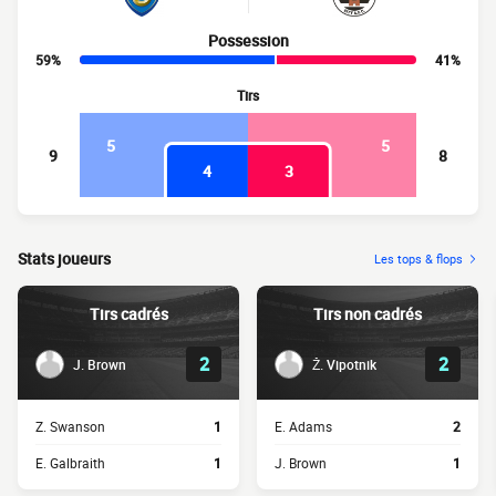
Possession
59%
41%
Tirs
5
5
9
8
4
3
Stats joueurs
Les tops & flops
Tirs cadrés
Tirs non cadrés
2
2
J. Brown
Ž. Vipotnik
Z. Swanson
1
E. Adams
2
E. Galbraith
1
J. Brown
1