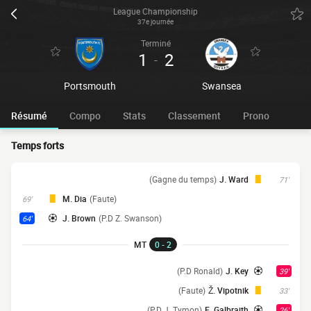
League Championship
37e journée
Terminé
1
2
-
Portsmouth
Swansea
Résumé
Compo
Stats
Classement
Prono
Temps forts
(Gagne du temps)
J. Ward
71'
M. Dia
(Faute)
69'
J. Brown
(P.D Z. Swanson)
64'
MT
0 - 2
(P.D Ronald)
J. Key
39'
(Faute)
Ž. Vipotnik
33'
(P.D J. Tymon)
E. Galbraith
26'