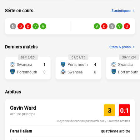
Série en cours
Statistiques
N
D
D
V
V
V
D
N
V
D
Derniers matchs
Stats & prono
09/12/25
01/01/25
30/11/24
Swansea
1
Portsmouth
4
Swansea
Portsmouth
0
Swansea
0
Portsmouth
Arbitres
Gavin Ward
3
0.1
arbitre principal
Moyenne de cartons par match sur 25 matchs arbitrés
Farai Hallam
quatrième arbitre