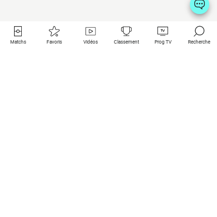
Matchs
Favoris
Vidéos
Classement
Prog TV
Recherche
Liens utiles
Clubs à la une
Tous les matchs
PSG
Matchs en live
Bayern Munich
Derniers résultats
Real Madrid
Matchs à venir
Inter
Match en streaming
Juventus
Contact
Manchester City
Mentions légales
Manchester United
Les amis de Foot Direct
Liverpool
Les guides de Foot Direct