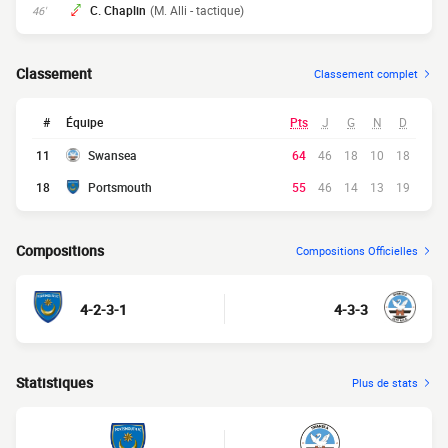
C. Chaplin
(M. Alli - tactique)
46'
Classement
Classement complet
#
Équipe
Pts
J
G
N
D
11
Swansea
64
46
18
10
18
18
Portsmouth
55
46
14
13
19
Compositions
Compositions Officielles
4-2-3-1
4-3-3
Statistiques
Plus de stats