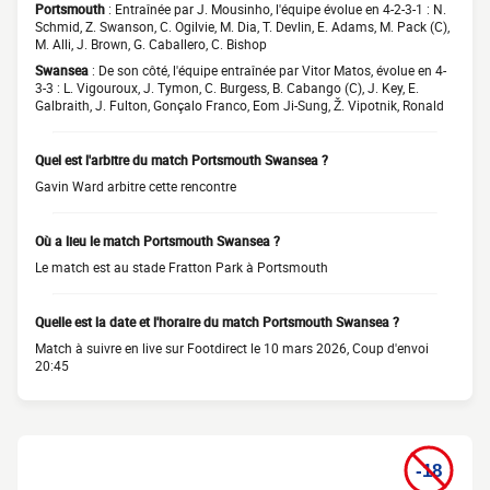
Portsmouth
: Entraînée par J. Mousinho, l'équipe évolue en 4-2-3-1 : N.
Schmid, Z. Swanson, C. Ogilvie, M. Dia, T. Devlin, E. Adams, M. Pack (C),
M. Alli, J. Brown, G. Caballero, C. Bishop
Swansea
: De son côté, l'équipe entraînée par Vitor Matos, évolue en 4-
3-3 : L. Vigouroux, J. Tymon, C. Burgess, B. Cabango (C), J. Key, E.
Galbraith, J. Fulton, Gonçalo Franco, Eom Ji-Sung, Ž. Vipotnik, Ronald
Quel est l'arbitre du match Portsmouth Swansea ?
Gavin Ward arbitre cette rencontre
Où a lieu le match Portsmouth Swansea ?
Le match est au stade Fratton Park à Portsmouth
Quelle est la date et l'horaire du match Portsmouth Swansea ?
Match à suivre en live sur Footdirect le 10 mars 2026, Coup d'envoi
20:45