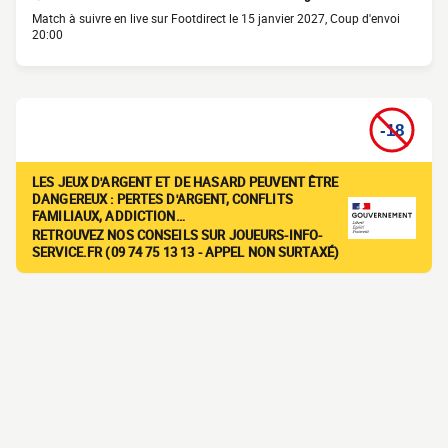
Match à suivre en live sur Footdirect le 15 janvier 2027, Coup d'envoi
20:00
LES JEUX D'ARGENT ET DE HASARD PEUVENT ÊTRE
DANGEREUX : PERTES D'ARGENT, CONFLITS
FAMILIAUX, ADDICTION…
RETROUVEZ NOS CONSEILS SUR JOUEURS-INFO-
SERVICE.FR (09 74 75 13 13 - APPEL NON SURTAXÉ)