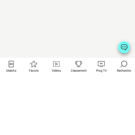
Matchs
Favoris
Vidéos
Classement
Prog TV
Recherche
Liens utiles
Clubs à la une
Tous les matchs
PSG
Matchs en live
Bayern Munich