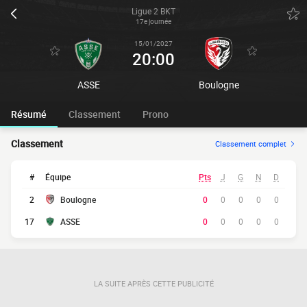
Ligue 2 BKT
17e journée
15/01/2027
20:00
ASSE
Boulogne
Résumé
Classement
Prono
Classement
Classement complet
#
Équipe
Pts
J
G
N
D
2
Boulogne
0
0
0
0
0
17
ASSE
0
0
0
0
0
LA SUITE APRÈS CETTE PUBLICITÉ