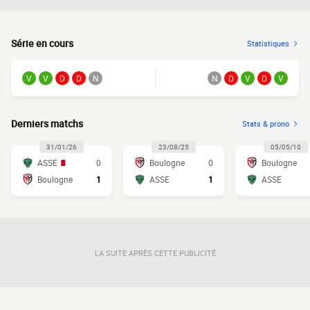
Série en cours
Statistiques
V
V
D
D
N
N
D
V
D
V
Derniers matchs
Stats & prono
31/01/26
23/08/25
05/05/10
ASSE
0
Boulogne
0
Boulogne
Boulogne
1
ASSE
1
ASSE
LA SUITE APRÈS CETTE PUBLICITÉ