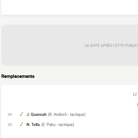
LA SUITE APRÈS CETTE PUBLIC
Remplacements
(J.
J. Quansah
(R. Andrich - tactique)
88'
N. Tella
(E. Poku - tactique)
88'