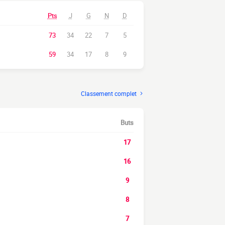
Pts
J
G
N
D
73
34
22
7
5
59
34
17
8
9
Classement complet
Buts
17
16
9
8
7