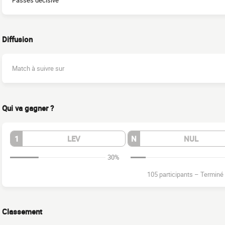
Passes décisive
Diffusion
Match à suivre sur
Qui va gagner ?
1
LEV
N
NUL
30%
105 participants
–
Terminé
Classement