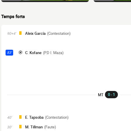
Temps forts
Aleix García
(Contestation)
90+4'
C. Kofane
(P.D I. Maza)
83'
0 - 1
MT
E. Tapsoba
(Contestation)
40'
M. Tillman
(Faute)
30'