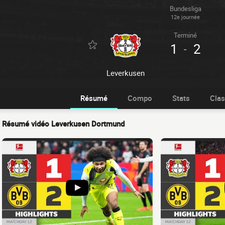
Bundesliga
12e journée
Terminé
1
2
-
Leverkusen
Résumé
Compo
Stats
Cla
Résumé vidéo Leverkusen Dortmund