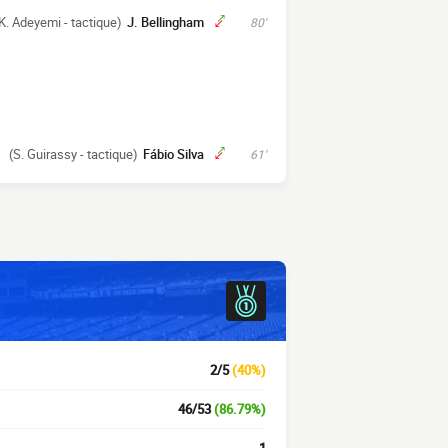
K. Adeyemi - tactique)
J. Bellingham
80'
(S. Guirassy - tactique)
Fábio Silva
61'
2/5
(40%)
46/53
(86.79%)