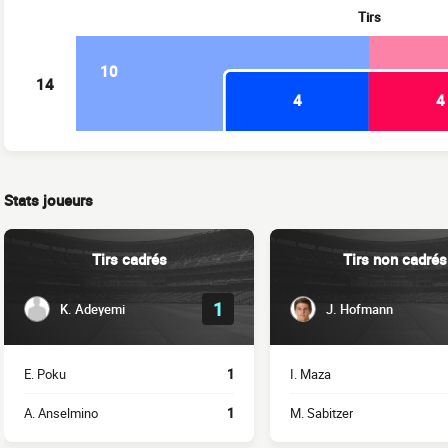
Tirs
10
14
4
4
Stats joueurs
Tirs cadrés
Tirs non cadrés
1
K. Adeyemi
J. Hofmann
E. Poku
1
I. Maza
A. Anselmino
1
M. Sabitzer