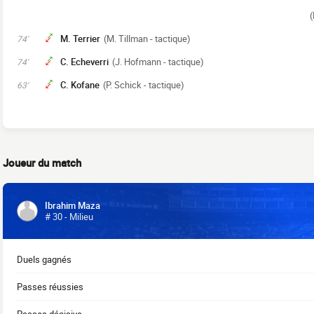
(
M. Terrier
(M. Tillman - tactique)
74'
C. Echeverri
(J. Hofmann - tactique)
74'
C. Kofane
(P. Schick - tactique)
63'
Joueur du match
Ibrahim Maza
# 30 - Milieu
Duels gagnés
Passes réussies