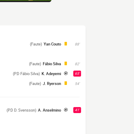
(Faute)
Yan Couto
88'
(Faute)
Fábio Silva
82'
(P.D Fábio Silva)
K. Adeyemi
65'
(Faute)
J. Ryerson
54'
(P.D D. Svensson)
A. Anselmino
41'