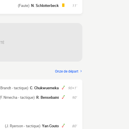
(Faute)
N. Schlotterbeck
11'
ITÉ
Onze de départ
 Brandt - tactique)
C. Chukwuemeka
90+1'
(F. Nmecha - tactique)
R. Bensebaini
90'
(J. Ryerson - tactique)
Yan Couto
80'