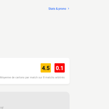
Stats & prono
4.5
0.1
Moyenne de cartons par match sur 8 matchs arbitrés
ITÉ