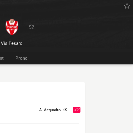
Vis Pesaro
nt
Prono
A. Acquadro
49'