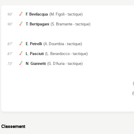
F. Bevilacqua
(M. Figoli - tactique)
90'
T. Bertipagani
(S. Bramante - tactique)
90'
E. Petrelli
(A. Doumbia - tactique)
87'
L. Pasciuti
(L. Berardocco - tactique)
87'
N. Giannetti
(G. D'Auria - tactique)
73'
(
Classement