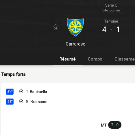
Serie C
34e journée
Terminé
4
1
-
Carrarese
Résumé
Compo
Classeme
Temps forts
T. Battistella
84'
S. Bramante
68'
2 - 0
MT