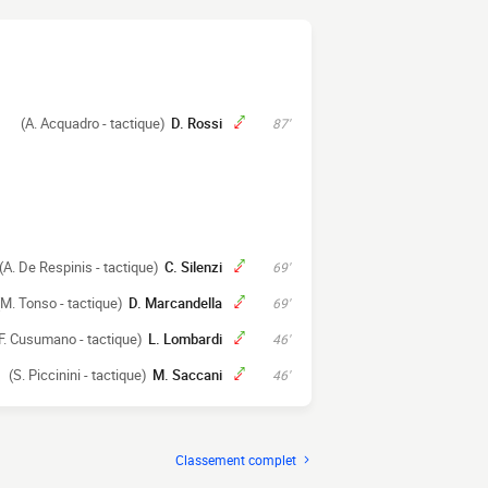
(A. Acquadro - tactique)
D. Rossi
87'
(A. De Respinis - tactique)
C. Silenzi
69'
(M. Tonso - tactique)
D. Marcandella
69'
F. Cusumano - tactique)
L. Lombardi
46'
(S. Piccinini - tactique)
M. Saccani
46'
Classement complet