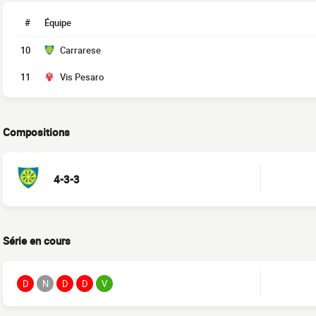
#
Équipe
10
Carrarese
11
Vis Pesaro
Compositions
4-3-3
Série en cours
D
N
D
D
V