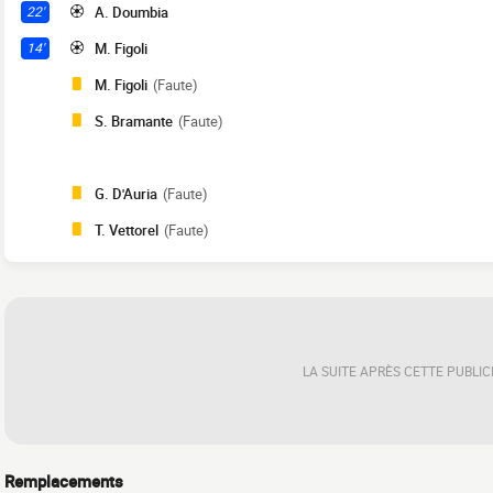
A. Doumbia
22'
M. Figoli
14'
M. Figoli
(Faute)
S. Bramante
(Faute)
G. D'Auria
(Faute)
T. Vettorel
(Faute)
LA SUITE APRÈS CETTE PUBLIC
Remplacements