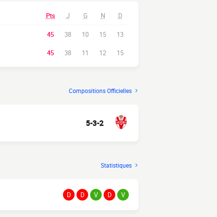
Pts
J
G
N
D
45
38
10
15
13
45
38
11
12
15
Compositions Officielles
5-3-2
Statistiques
D
D
V
D
V