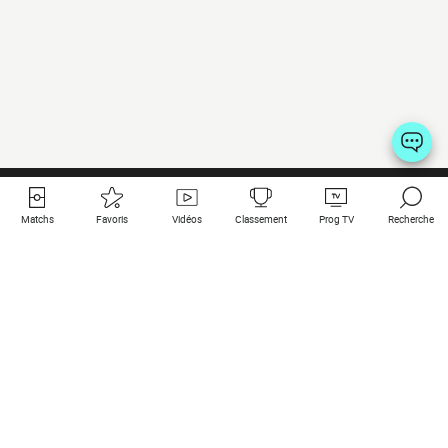
Matchs
Favoris
Vidéos
Classement
Prog TV
Recherche
Liens utiles
Clubs à la une
Tous les matchs
PSG
Matchs en live
Bayern Munich
Derniers résultats
Real Madrid
Matchs à venir
Inter
Match en streaming
Juventus
Contact
Manchester City
Mentions légales
Manchester United
Les amis de Foot Direct
Liverpool