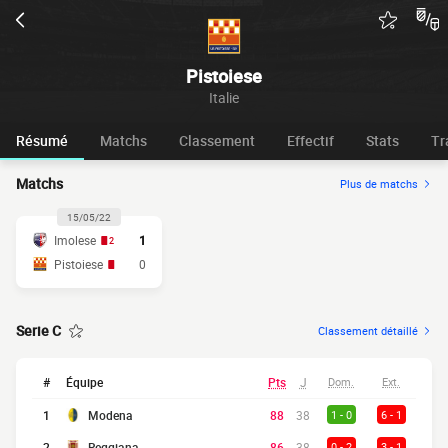
Pistoiese
Italie
Résumé
Matchs
Classement
Effectif
Stats
Tr
Matchs
Plus de matchs
15/05/22
Imolese
1
2
Pistoiese
0
Serie C
Classement détaillé
#
Équipe
Pts
J
Dom.
Ext.
1
Modena
88
38
1 - 0
6 - 1
2
Reggiana
86
38
0 - 2
3 - 1