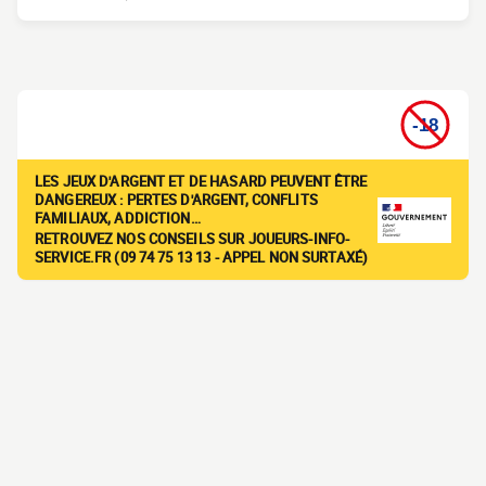
LES JEUX D'ARGENT ET DE HASARD PEUVENT ÊTRE
DANGEREUX : PERTES D'ARGENT, CONFLITS
FAMILIAUX, ADDICTION…
RETROUVEZ NOS CONSEILS SUR JOUEURS-INFO-
SERVICE.FR (09 74 75 13 13 - APPEL NON SURTAXÉ)