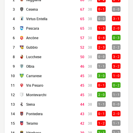
3
Cesena
67
38
0 - 1
0 - 0
4
Virtus Entella
65
38
0 - 0
3 - 1
5
Pescara
65
38
1 - 3
2 - 0
6
Ancône
57
38
0 - 4
0 - 3
7
Gubbio
52
38
2 - 3
2 - 2
8
Lucchese
50
38
0 - 0
3 - 2
9
Olbia
46
38
1 - 1
3 - 2
10
Carrarese
45
38
3 - 0
1 - 0
11
Vis Pesaro
45
38
0 - 1
0 - 2
12
Montevarchi
45
38
2 - 0
1 - 1
13
Siena
44
38
1 - 1
0 - 0
14
Pontedera
43
38
0 - 1
2 - 0
15
Teramo
42
38
1 - 2
1 - 1
16
Viterbese
39
38
2 - 1
2 - 2