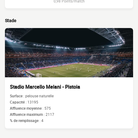
0,98 Points/match
Stade
Stadio Marcello Melani - Pistoia
Surface :
pelouse naturelle
Capacité :
13195
Affluence moyenne :
575
Affluence maximum :
2117
% de remplissage :
4