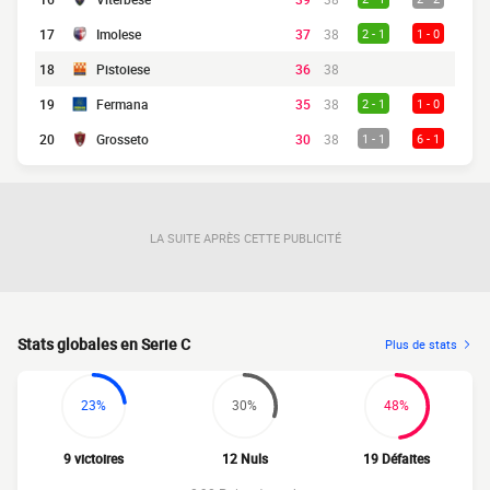
17
Imolese
37
38
2 - 1
1 - 0
18
Pistoiese
36
38
19
Fermana
35
38
2 - 1
1 - 0
20
Grosseto
30
38
1 - 1
6 - 1
LA SUITE APRÈS CETTE PUBLICITÉ
Stats globales en Serie C
Plus de stats
23%
30%
48%
9 victoires
12 Nuls
19 Défaites