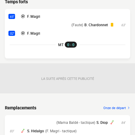
Temps forts
F. Magri
65'
(Faute)
B. Chardonnet
63'
F. Magri
52'
MT
0 - 0
LA SUITE APRÈS CETTE PUBLICITÉ
Remplacements
Onze de départ
(Mama Baldé - tactique)
S. Diop
84'
S. Hidalgo
(F. Magri - tactique)
83'