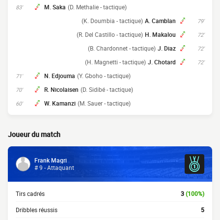
M. Saka
(D. Methalie - tactique)
83'
(K. Doumbia - tactique)
A. Camblan
79'
(R. Del Castillo - tactique)
H. Makalou
72'
(B. Chardonnet - tactique)
J. Diaz
72'
(H. Magnetti - tactique)
J. Chotard
72'
N. Edjouma
(Y. Gboho - tactique)
71'
R. Nicolaisen
(D. Sidibé - tactique)
70'
W. Kamanzi
(M. Sauer - tactique)
60'
Joueur du match
Frank Magri
# 9 - Attaquant
Tirs cadrés
3
(100%)
Dribbles réussis
5