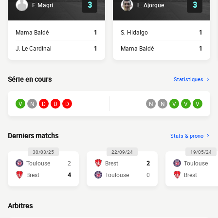
3
3
F. Magri
L. Ajorque
Mama Baldé
1
S. Hidalgo
1
J. Le Cardinal
1
Mama Baldé
1
Série en cours
Statistiques
V
N
D
D
D
N
N
V
V
V
Derniers matchs
Stats & prono
30/03/25
22/09/24
19/05/24
Toulouse
2
Brest
2
Toulouse
Brest
4
Toulouse
0
Brest
Arbitres