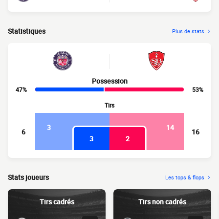
Statistiques
Plus de stats
Possession
47%
53%
Tirs
3
14
6
16
3
2
Stats joueurs
Les tops & flops
Tirs cadrés
Tirs non cadrés