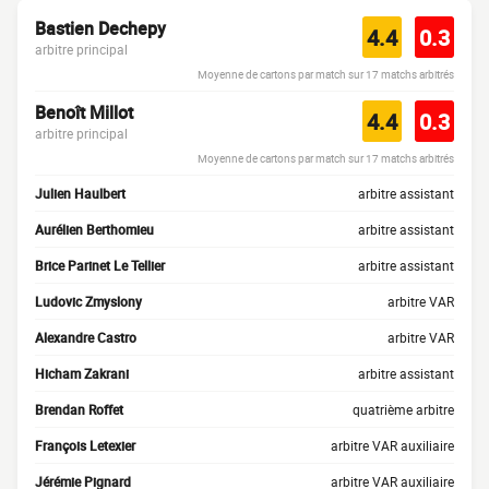
Bastien Dechepy
4.4
0.3
arbitre principal
Moyenne de cartons par match sur 17 matchs arbitrés
Benoît Millot
4.4
0.3
arbitre principal
Moyenne de cartons par match sur 17 matchs arbitrés
Julien Haulbert
arbitre assistant
Aurélien Berthomieu
arbitre assistant
Brice Parinet Le Tellier
arbitre assistant
Ludovic Zmyslony
arbitre VAR
Alexandre Castro
arbitre VAR
Hicham Zakrani
arbitre assistant
Brendan Roffet
quatrième arbitre
François Letexier
arbitre VAR auxiliaire
Jérémie Pignard
arbitre VAR auxiliaire