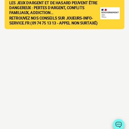
LES JEUX D'ARGENT ET DE HASARD PEUVENT ÊTRE
DANGEREUX : PERTES D'ARGENT, CONFLITS
FAMILIAUX, ADDICTION…
RETROUVEZ NOS CONSEILS SUR JOUEURS-INFO-
SERVICE.FR (09 74 75 13 13 - APPEL NON SURTAXÉ)