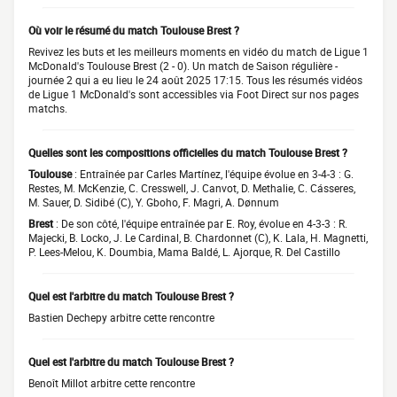
Où voir le résumé du match Toulouse Brest ?
Revivez les buts et les meilleurs moments en vidéo du match de Ligue 1
McDonald's Toulouse Brest (2 - 0). Un match de Saison régulière -
journée 2 qui a eu lieu le 24 août 2025 17:15. Tous les résumés vidéos
de Ligue 1 McDonald's sont accessibles via Foot Direct sur nos pages
matchs.
Quelles sont les compositions officielles du match Toulouse Brest ?
Toulouse
: Entraînée par Carles Martínez, l'équipe évolue en 3-4-3 : G.
Restes, M. McKenzie, C. Cresswell, J. Canvot, D. Methalie, C. Cásseres,
M. Sauer, D. Sidibé (C), Y. Gboho, F. Magri, A. Dønnum
Brest
: De son côté, l'équipe entraînée par E. Roy, évolue en 4-3-3 : R.
Majecki, B. Locko, J. Le Cardinal, B. Chardonnet (C), K. Lala, H. Magnetti,
P. Lees-Melou, K. Doumbia, Mama Baldé, L. Ajorque, R. Del Castillo
Quel est l'arbitre du match Toulouse Brest ?
Bastien Dechepy arbitre cette rencontre
Quel est l'arbitre du match Toulouse Brest ?
Benoît Millot arbitre cette rencontre