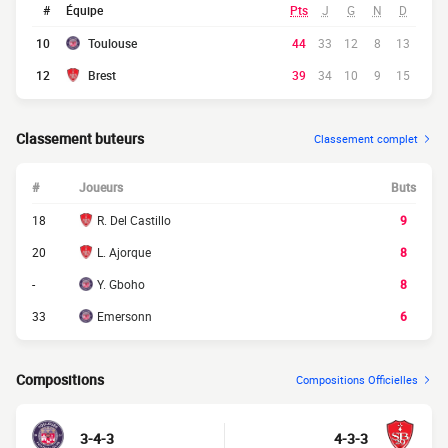
#
Équipe
Pts
J
G
N
D
10
Toulouse
44
33
12
8
13
12
Brest
39
34
10
9
15
Classement buteurs
Classement complet
#
Joueurs
Buts
18
R. Del Castillo
9
20
L. Ajorque
8
-
Y. Gboho
8
33
Emersonn
6
Compositions
Compositions Officielles
3-4-3
4-3-3