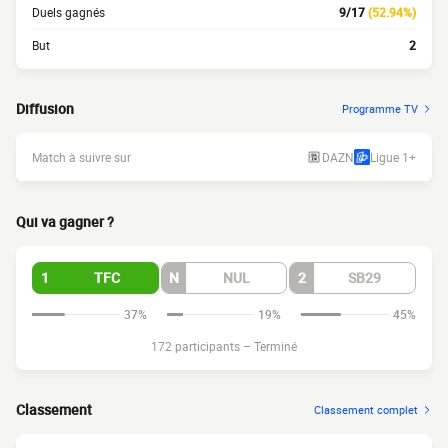
Duels gagnés
9/17
(52.94%)
But
2
Diffusion
Programme TV
Match à suivre sur
DAZN
Ligue 1+
Qui va gagner ?
1
TFC
N
NUL
2
SB29
37%
19%
45%
172 participants
–
Terminé
Classement
Classement complet