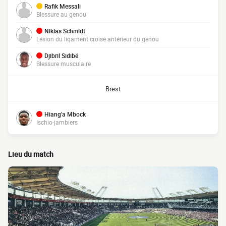
Rafik Messali
Blessure au genou
Niklas Schmidt
Lésion du ligament croisé antérieur du genou
Djibril Sidibé
Blessure musculaire
Brest
Hiang'a Mbock
Ischio-jambiers
Lieu du match