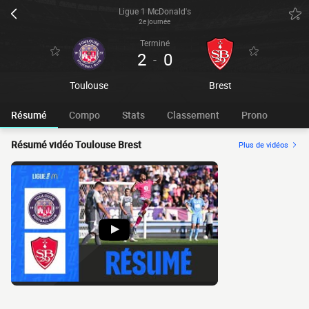
Ligue 1 McDonald's
2e journée
Terminé
2
0
-
Toulouse
Brest
Résumé
Compo
Stats
Classement
Prono
Résumé vidéo Toulouse Brest
Plus de vidéos