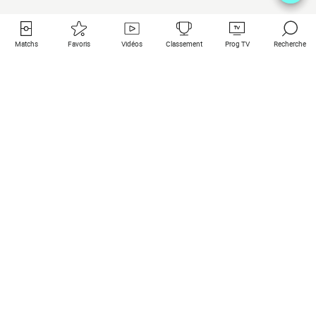
Matchs
Favoris
Vidéos
Classement
Prog TV
Recherche
Liens utiles
Clubs à la une
Tous les matchs
PSG
Matchs en live
Bayern Munich
Derniers résultats
Real Madrid
Matchs à venir
Inter
Match en streaming
Juventus
Contact
Manchester City
Mentions légales
Manchester United
Les amis de Foot Direct
Liverpool
Les guides de Foot Direct