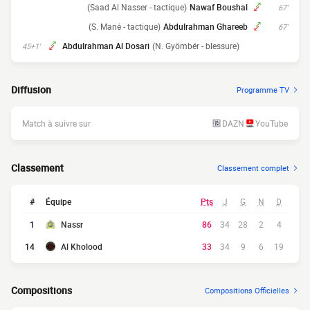
(Saad Al Nasser - tactique)
Nawaf Boushal
67'
(S. Mané - tactique)
Abdulrahman Ghareeb
67'
Abdulrahman Al Dosari
(N. Gyömbér - blessure)
45+1'
Diffusion
Programme TV
Match à suivre sur
DAZN
YouTube
Classement
Classement complet
#
Équipe
Pts
J
G
N
D
1
Nassr
86
34
28
2
4
14
Al Kholood
33
34
9
6
19
Compositions
Compositions Officielles