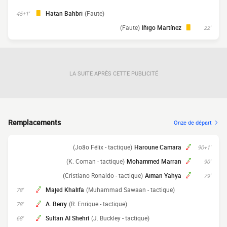
Hatan Bahbri
(Faute)
45+1'
(Faute)
Iñigo Martínez
22'
LA SUITE APRÈS CETTE PUBLICITÉ
Remplacements
Onze de départ
(João Félix - tactique)
Haroune Camara
90+1'
(K. Coman - tactique)
Mohammed Marran
90'
(Cristiano Ronaldo - tactique)
Aiman Yahya
79'
Majed Khalifa
(Muhammad Sawaan - tactique)
78'
A. Berry
(R. Enrique - tactique)
78'
Sultan Al Shehri
(J. Buckley - tactique)
68'