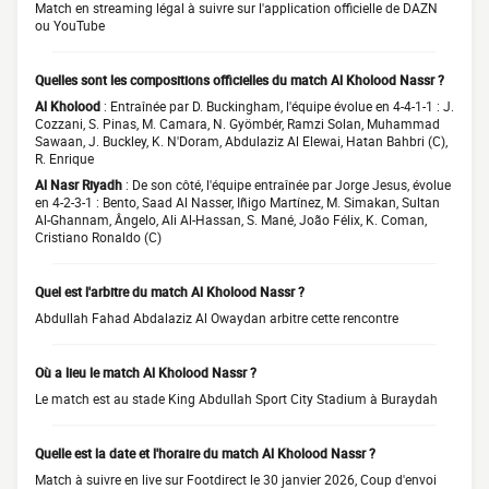
Match en streaming légal à suivre sur l'application officielle de DAZN
ou YouTube
Quelles sont les compositions officielles du match Al Kholood Nassr ?
Al Kholood
: Entraînée par D. Buckingham, l'équipe évolue en 4-4-1-1 : J.
Cozzani, S. Pinas, M. Camara, N. Gyömbér, Ramzi Solan, Muhammad
Sawaan, J. Buckley, K. N'Doram, Abdulaziz Al Elewai, Hatan Bahbri (C),
R. Enrique
Al Nasr Riyadh
: De son côté, l'équipe entraînée par Jorge Jesus, évolue
en 4-2-3-1 : Bento, Saad Al Nasser, Iñigo Martínez, M. Simakan, Sultan
Al-Ghannam, Ângelo, Ali Al-Hassan, S. Mané, João Félix, K. Coman,
Cristiano Ronaldo (C)
Quel est l'arbitre du match Al Kholood Nassr ?
Abdullah Fahad Abdalaziz Al Owaydan arbitre cette rencontre
Où a lieu le match Al Kholood Nassr ?
Le match est au stade King Abdullah Sport City Stadium à Buraydah
Quelle est la date et l'horaire du match Al Kholood Nassr ?
Match à suivre en live sur Footdirect le 30 janvier 2026, Coup d'envoi