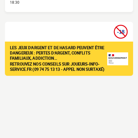
18:30
LES JEUX D'ARGENT ET DE HASARD PEUVENT ÊTRE
DANGEREUX : PERTES D'ARGENT, CONFLITS
FAMILIAUX, ADDICTION…
RETROUVEZ NOS CONSEILS SUR JOUEURS-INFO-
SERVICE.FR (09 74 75 13 13 - APPEL NON SURTAXÉ)