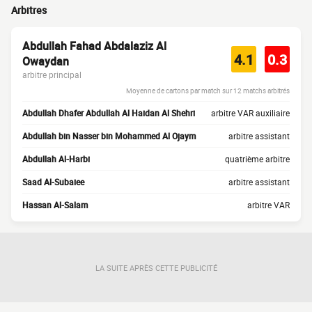
Arbitres
Abdullah Fahad Abdalaziz Al
4.1
0.3
Owaydan
arbitre principal
Moyenne de cartons par match sur 12 matchs arbitrés
Abdullah Dhafer Abdullah Al Haidan Al Shehri
arbitre VAR auxiliaire
Abdullah bin Nasser bin Mohammed Al Ojaym
arbitre assistant
Abdullah Al-Harbi
quatrième arbitre
Saad Al-Subaiee
arbitre assistant
Hassan Al-Salam
arbitre VAR
LA SUITE APRÈS CETTE PUBLICITÉ