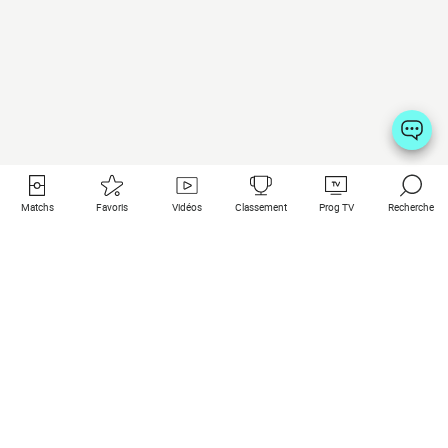
Matchs
Favoris
Vidéos
Classement
Prog TV
Recherche
Liens utiles
Clubs à la une
Tous les matchs
PSG
Matchs en live
Bayern Munich
Derniers résultats
Real Madrid