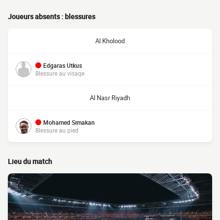
Joueurs absents : blessures
Al Kholood
Edgaras Utkus
Blessure au visage
Al Nasr Riyadh
Mohamed Simakan
Blessure au pied
Lieu du match