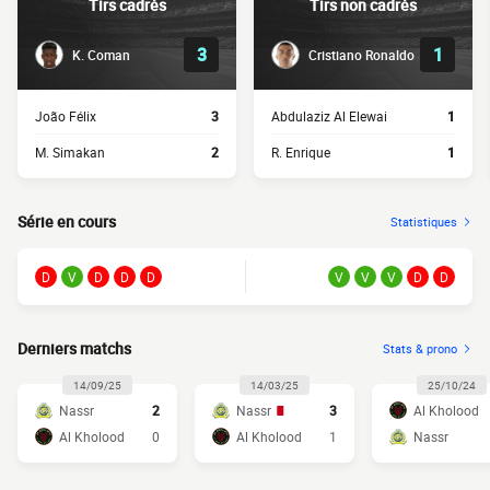
Tirs cadrés
Tirs non cadrés
3
1
K. Coman
Cristiano Ronaldo
João Félix
3
Abdulaziz Al Elewai
1
M. Simakan
2
R. Enrique
1
Série en cours
Statistiques
D
V
D
D
D
V
V
V
D
D
Derniers matchs
Stats & prono
14/09/25
14/03/25
25/10/24
Nassr
2
Nassr
3
Al Kholood
Al Kholood
0
Al Kholood
1
Nassr