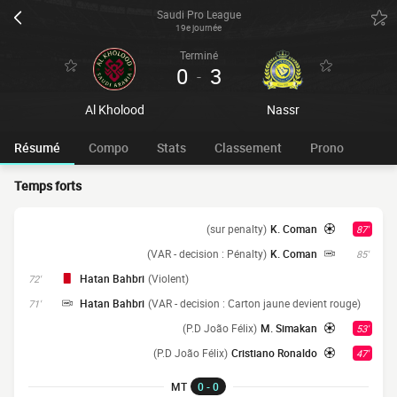
Saudi Pro League
19e journée
Terminé
0
3
-
Al Kholood
Nassr
Résumé
Compo
Stats
Classement
Prono
Temps forts
(sur penalty)
K. Coman
87'
(VAR - decision : Pénalty)
K. Coman
85'
Hatan Bahbri
(Violent)
72'
Hatan Bahbri
(VAR - decision : Carton jaune devient rouge)
71'
(P.D João Félix)
M. Simakan
53'
(P.D João Félix)
Cristiano Ronaldo
47'
MT
0 - 0