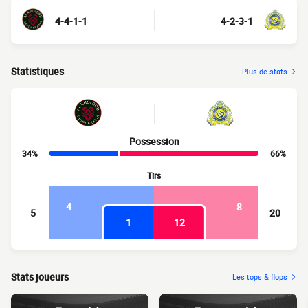
4-4-1-1
4-2-3-1
Statistiques
Plus de stats
Possession
34%
66%
Tirs
4
8
5
20
1
12
Stats joueurs
Les tops & flops