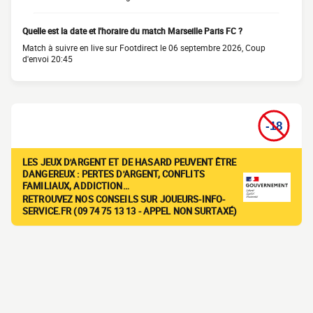
Quelle est la date et l'horaire du match Marseille Paris FC ?
Match à suivre en live sur Footdirect le 06 septembre 2026, Coup
d'envoi 20:45
LES JEUX D'ARGENT ET DE HASARD PEUVENT ÊTRE
DANGEREUX : PERTES D'ARGENT, CONFLITS
FAMILIAUX, ADDICTION…
RETROUVEZ NOS CONSEILS SUR JOUEURS-INFO-
SERVICE.FR (09 74 75 13 13 - APPEL NON SURTAXÉ)