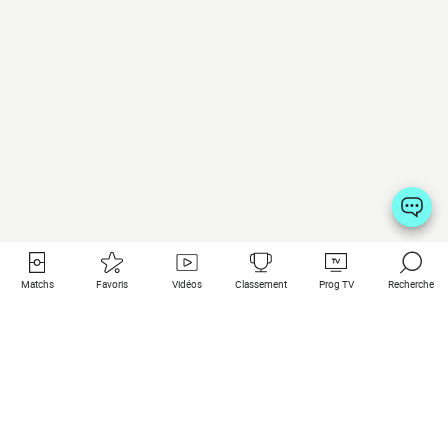
Matchs
Favoris
Vidéos
Classement
Prog TV
Recherche
Liens utiles
Clubs à la une