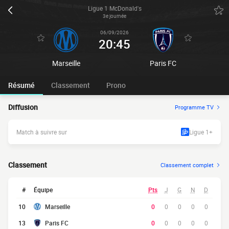
Ligue 1 McDonald's
3e journée
06/09/2026
20:45
Marseille
Paris FC
Résumé
Classement
Prono
Diffusion
Programme TV
Match à suivre sur
Ligue 1+
Classement
Classement complet
#
Équipe
Pts
J
G
N
D
10
Marseille
0
0
0
0
0
13
Paris FC
0
0
0
0
0