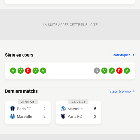
LA SUITE APRÈS CETTE PUBLICITÉ
Série en cours
Statistiques
V
V
D
V
V
N
V
V
D
V
Derniers matchs
Stats & prono
31/01/26
23/08/25
Paris FC
2
Marseille
5
Marseille
2
Paris FC
2