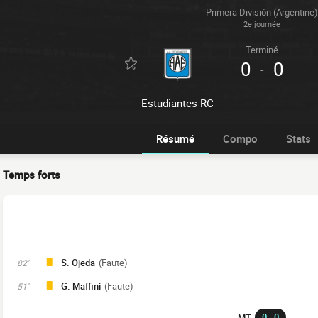
Primera División (Argentine)
2e journée
Terminé
0
0
-
Estudiantes RC
Résumé
Compo
Stats
Temps forts
S. Ojeda
(Faute)
82'
G. Maffini
(Faute)
51'
0 - 0
MT