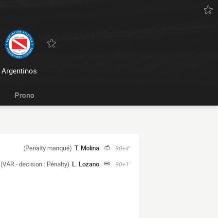
Argentinos
Prono
(Penalty manqué)
T. Molina
90+4'
(VAR - decision : Pénalty)
L. Lozano
90+1'