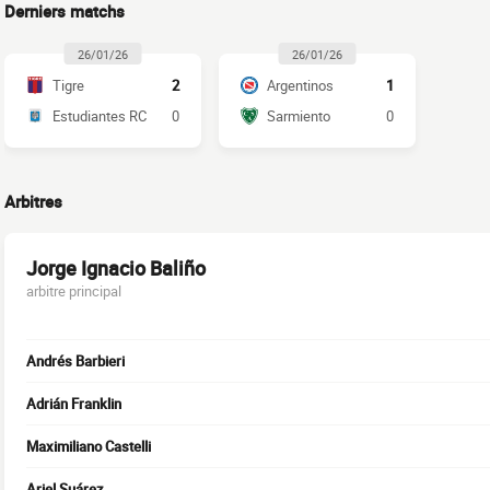
Derniers matchs
26/01/26
26/01/26
Tigre
2
Argentinos
1
Estudiantes RC
0
Sarmiento
0
Arbitres
Jorge Ignacio Baliño
arbitre principal
Andrés Barbieri
Adrián Franklin
Maximiliano Castelli
Ariel Suárez