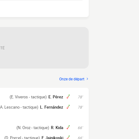
ITÉ
Onze de départ
(E. Viveros - tactique)
E. Pérez
78'
(A. Lescano - tactique)
L. Fernández
78'
(N. Oroz - tactique)
R. Kida
66'
(D. Porcel - tactique)
F. Jainikoski
66'