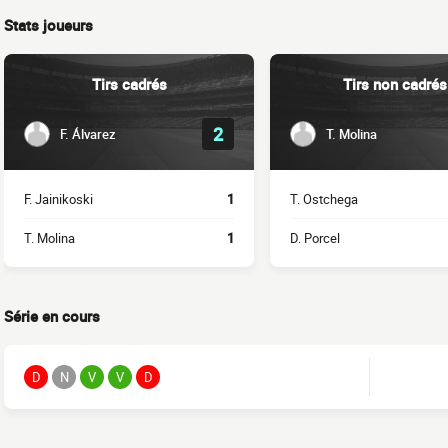
Stats joueurs
Tirs cadrés
Tirs non cadrés
2
F. Álvarez
T. Molina
F. Jainikoski
1
T. Ostchega
T. Molina
1
D. Porcel
Série en cours
D
N
V
V
D