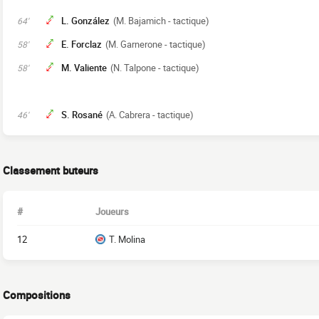
L. González
(M. Bajamich - tactique)
64'
E. Forclaz
(M. Garnerone - tactique)
58'
M. Valiente
(N. Talpone - tactique)
58'
S. Rosané
(A. Cabrera - tactique)
46'
Classement buteurs
#
Joueurs
12
T. Molina
Compositions