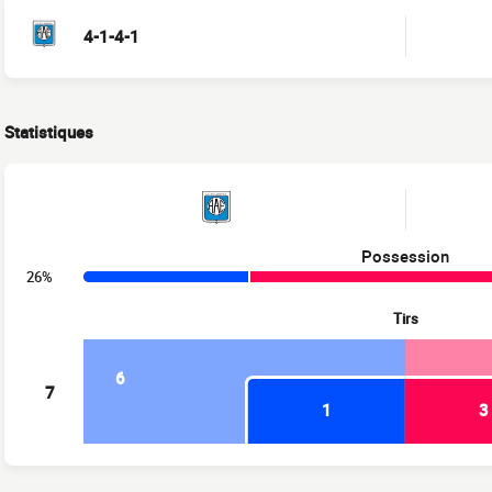
4-1-4-1
Statistiques
Possession
26%
Tirs
6
7
1
3