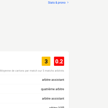
Stats & prono
3
0.2
Moyenne de cartons par match sur 5 matchs arbitrés
arbitre assistant
quatrième arbitre
arbitre assistant
arbitre VAR