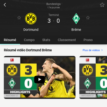
Bundesliga
17e journée
Terminé
3
0
-
Dortmund
Brême
Résumé
Compo
Stats
Classement
Prono
Résumé vidéo Dortmund Brême
Plus de vidéos