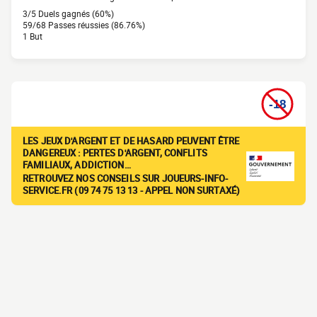
3/5 Duels gagnés (60%)
59/68 Passes réussies (86.76%)
1 But
LES JEUX D'ARGENT ET DE HASARD PEUVENT ÊTRE
DANGEREUX : PERTES D'ARGENT, CONFLITS
FAMILIAUX, ADDICTION…
RETROUVEZ NOS CONSEILS SUR JOUEURS-INFO-
SERVICE.FR (09 74 75 13 13 - APPEL NON SURTAXÉ)