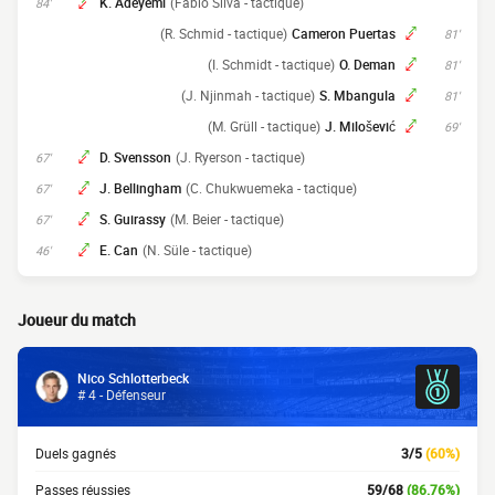
K. Adeyemi
(Fábio Silva - tactique)
84'
(R. Schmid - tactique)
Cameron Puertas
81'
(I. Schmidt - tactique)
O. Deman
81'
(J. Njinmah - tactique)
S. Mbangula
81'
(M. Grüll - tactique)
J. Milošević
69'
D. Svensson
(J. Ryerson - tactique)
67'
J. Bellingham
(C. Chukwuemeka - tactique)
67'
S. Guirassy
(M. Beier - tactique)
67'
E. Can
(N. Süle - tactique)
46'
Joueur du match
Nico Schlotterbeck
# 4 - Défenseur
Duels gagnés
3/5
(60%)
Passes réussies
59/68
(86.76%)