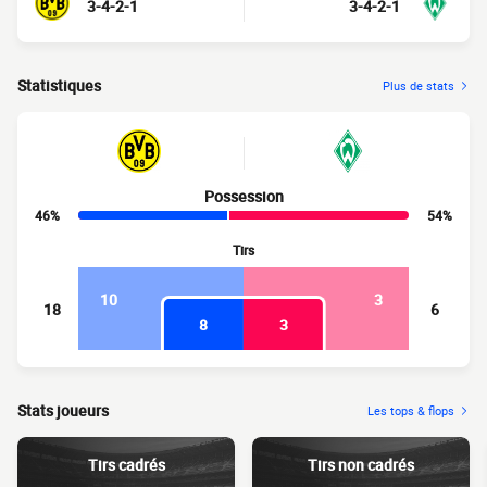
3-4-2-1
3-4-2-1
Statistiques
Plus de stats
Possession
46%
54%
Tirs
10
3
18
6
8
3
Stats joueurs
Les tops & flops
Tirs cadrés
Tirs non cadrés