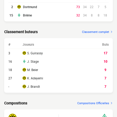
2
Dortmund
73
34
22
7
5
15
Brême
32
34
8
8
18
Classement buteurs
Classement complet
#
Joueurs
Buts
3
S. Guirassy
17
16
J. Stage
10
18
M. Beier
9
27
K. Adeyemi
7
-
J. Brandt
7
Compositions
Compositions Officielles