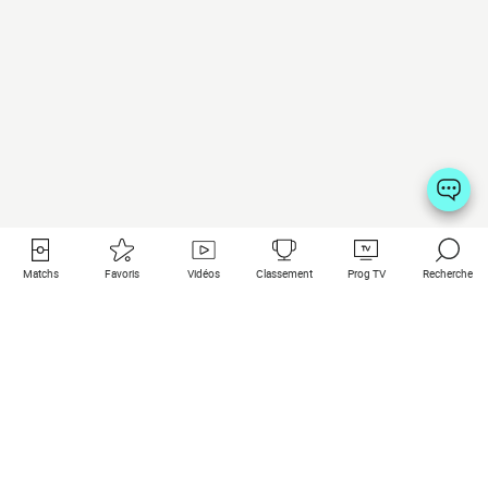
Matchs
Favoris
Vidéos
Classement
Prog TV
Recherche
Liens utiles
Clubs à la une
Tous les matchs
PSG