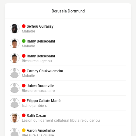
Borussia Dortmund
Serhou Guirassy
Maladie
Ramy Bensebaïni
Maladie
Ramy Bensebaïni
Blessure au genou
Carney Chukwuemeka
Maladie
Julien Duranville
Blessure musculaire
Filippo Calixte Mané
Ischio-jambiers
Salih Özcan
Lésion du ligament collatéral fibulaire du genou
Aaron Anselmino
Blessure à la cuisse