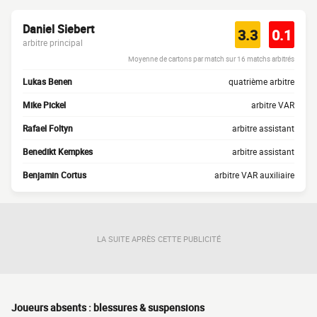
Daniel Siebert
3.3
0.1
arbitre principal
Moyenne de cartons par match sur 16 matchs arbitrés
Lukas Benen
quatrième arbitre
Mike Pickel
arbitre VAR
Rafael Foltyn
arbitre assistant
Benedikt Kempkes
arbitre assistant
Benjamin Cortus
arbitre VAR auxiliaire
LA SUITE APRÈS CETTE PUBLICITÉ
Joueurs absents : blessures & suspensions