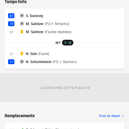
Temps forts
S. Guirassy
83'
M. Sabitzer
(P.D F. Nmecha)
75'
M. Sabitzer
(Fautes répétées)
54'
MT
1 - 0
N. Süle
(Faute)
22'
N. Schlotterbeck
(P.D J. Ryerson)
11'
LA SUITE APRÈS CETTE PUBLICITÉ
Remplacements
Onze de départ