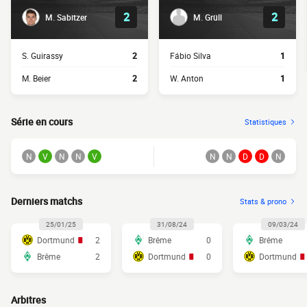
2
2
M. Sabitzer
M. Grüll
S. Guirassy
2
Fábio Silva
1
M. Beier
2
W. Anton
1
Série en cours
Statistiques
N
V
N
N
V
N
N
D
D
N
Derniers matchs
Stats & prono
25/01/25
31/08/24
09/03/24
Dortmund
2
Brême
0
Brême
Brême
2
Dortmund
0
Dortmund
Arbitres