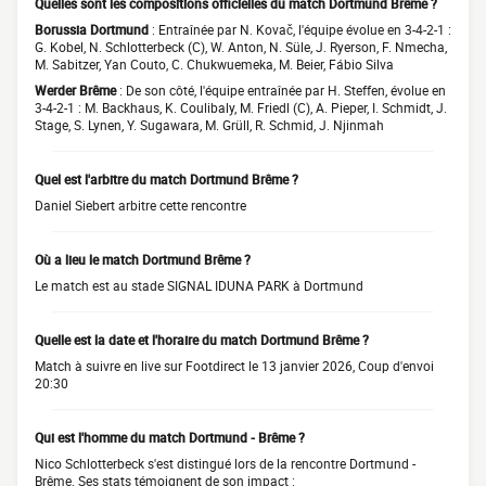
Quelles sont les compositions officielles du match Dortmund Brême ?
Borussia Dortmund
: Entraînée par N. Kovač, l'équipe évolue en 3-4-2-1 :
G. Kobel, N. Schlotterbeck (C), W. Anton, N. Süle, J. Ryerson, F. Nmecha,
M. Sabitzer, Yan Couto, C. Chukwuemeka, M. Beier, Fábio Silva
Werder Brême
: De son côté, l'équipe entraînée par H. Steffen, évolue en
3-4-2-1 : M. Backhaus, K. Coulibaly, M. Friedl (C), A. Pieper, I. Schmidt, J.
Stage, S. Lynen, Y. Sugawara, M. Grüll, R. Schmid, J. Njinmah
Quel est l'arbitre du match Dortmund Brême ?
Daniel Siebert arbitre cette rencontre
Où a lieu le match Dortmund Brême ?
Le match est au stade SIGNAL IDUNA PARK à Dortmund
Quelle est la date et l'horaire du match Dortmund Brême ?
Match à suivre en live sur Footdirect le 13 janvier 2026, Coup d'envoi
20:30
Qui est l'homme du match Dortmund - Brême ?
Nico Schlotterbeck s'est distingué lors de la rencontre Dortmund -
Brême. Ses stats témoignent de son impact :