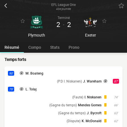
EFL League One
43e journée
Terminé
2
2
-
Plymouth
Exeter
Résumé
Compo
Stats
Prono
Temps forts
M. Boateng
90'
(P.D I. Niskanen)
J. Wareham
87'
L. Tolaj
79'
(Faute)
I. Niskanen
74'
(Gagne du temps)
Mendes Gomes
66'
(Gagne du temps)
J. Bycroft
63'
(Dispute)
K. McDonald
62'