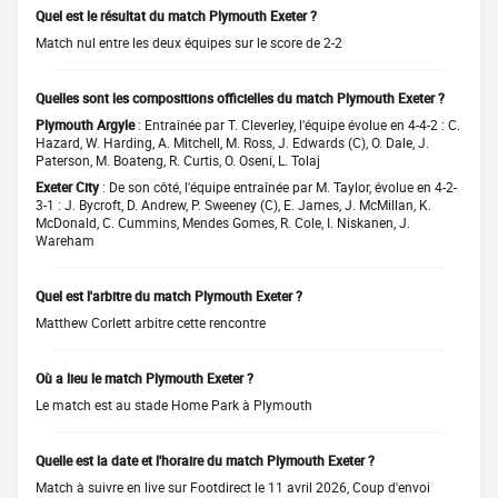
Quel est le résultat du match Plymouth Exeter ?
Match nul entre les deux équipes sur le score de 2-2
Quelles sont les compositions officielles du match Plymouth Exeter ?
Plymouth Argyle
: Entraînée par T. Cleverley, l'équipe évolue en 4-4-2 : C.
Hazard, W. Harding, A. Mitchell, M. Ross, J. Edwards (C), O. Dale, J.
Paterson, M. Boateng, R. Curtis, O. Oseni, L. Tolaj
Exeter City
: De son côté, l'équipe entraînée par M. Taylor, évolue en 4-2-
3-1 : J. Bycroft, D. Andrew, P. Sweeney (C), E. James, J. McMillan, K.
McDonald, C. Cummins, Mendes Gomes, R. Cole, I. Niskanen, J.
Wareham
Quel est l'arbitre du match Plymouth Exeter ?
Matthew Corlett arbitre cette rencontre
Où a lieu le match Plymouth Exeter ?
Le match est au stade Home Park à Plymouth
Quelle est la date et l'horaire du match Plymouth Exeter ?
Match à suivre en live sur Footdirect le 11 avril 2026, Coup d'envoi