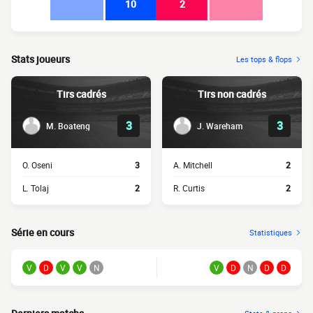
10
2
Stats joueurs
Les tops & flops
Tirs cadrés
Tirs non cadrés
3
3
M. Boateng
J. Wareham
O. Oseni
3
A. Mitchell
2
L. Tolaj
2
R. Curtis
2
Série en cours
Statistiques
V
D
V
V
N
V
D
N
D
D