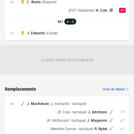
C. Watts
(Dispute)
62'
(P.D I. Niskanen)
R. Cole
47'
MT
0 - 0
J. Edwards
(Faute)
15'
LA SUITE APRÈS CETTE PUBLICITÉ
Remplacements
Onze de départ
J. MacKenzie
(J. Edwards - tactique)
80'
(R. Cole - tactique)
J. Aitchison
77'
(K. McDonald - tactique)
J. Magennis
67'
(Mendes Gomes - tactique)
R. Rydel
67'