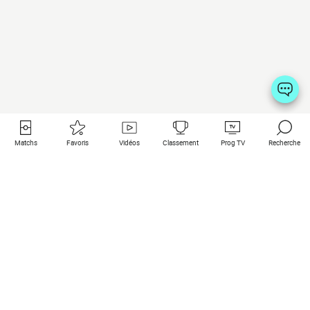
Matchs
Favoris
Vidéos
Classement
Prog TV
Recherche
Liens utiles
Clubs à la une
Tous les matchs
PSG
Matchs en live
Bayern Munich
Derniers résultats
Real Madrid