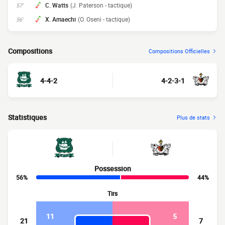
C. Watts
(J. Paterson - tactique)
57'
X. Amaechi
(O. Oseni - tactique)
56'
Compositions
Compositions Officielles
4-4-2
4-2-3-1
Statistiques
Plus de stats
Possession
56%
44%
Tirs
11
5
21
7