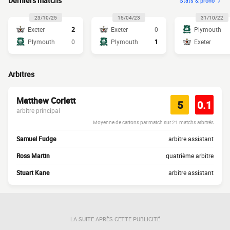
Derniers matchs
Stats & prono
23/10/25
15/04/23
31/10/22
Exeter
2
Exeter
0
Plymouth
Plymouth
0
Plymouth
1
Exeter
Arbitres
Matthew Corlett
5
0.1
arbitre principal
Moyenne de cartons par match sur 21 matchs arbitrés
Samuel Fudge
arbitre assistant
Ross Martin
quatrième arbitre
Stuart Kane
arbitre assistant
LA SUITE APRÈS CETTE PUBLICITÉ