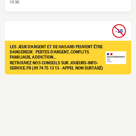
13:30
LES JEUX D'ARGENT ET DE HASARD PEUVENT ÊTRE
DANGEREUX : PERTES D'ARGENT, CONFLITS
FAMILIAUX, ADDICTION…
RETROUVEZ NOS CONSEILS SUR JOUEURS-INFO-
SERVICE.FR (09 74 75 13 13 - APPEL NON SURTAXÉ)