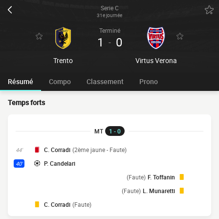
Serie C
31e journée
Terminé
1
0
-
Trento
Virtus Verona
Résumé
Compo
Classement
Prono
Temps forts
MT
1 - 0
C. Corradi
(2ème jaune - Faute)
44'
P. Candelari
40'
(Faute)
F. Toffanin
(Faute)
L. Munaretti
C. Corradi
(Faute)