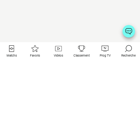
Matchs
Favoris
Vidéos
Classement
Prog TV
Recherche
Liens utiles
Clubs à la une
Tous les matchs
PSG
Matchs en live
Bayern Munich
Derniers résultats
Real Madrid
Matchs à venir
Inter
Match en streaming
Juventus