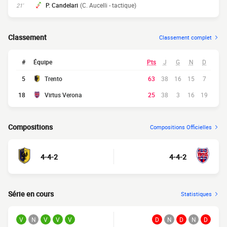
P. Candelari
(C. Aucelli - tactique)
21'
Classement
Classement complet
#
Équipe
Pts
J
G
N
D
5
Trento
63
38
16
15
7
18
Virtus Verona
25
38
3
16
19
Compositions
Compositions Officielles
4-4-2
4-4-2
Série en cours
Statistiques
V
N
V
V
V
D
N
D
N
D