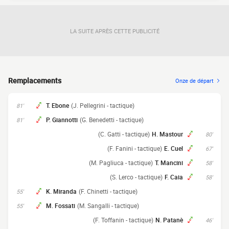
LA SUITE APRÈS CETTE PUBLICITÉ
Remplacements
Onze de départ
T. Ebone
(J. Pellegrini - tactique)
81'
P. Giannotti
(G. Benedetti - tactique)
81'
(C. Gatti - tactique)
H. Mastour
80'
(F. Fanini - tactique)
E. Cuel
67'
(M. Pagliuca - tactique)
T. Mancini
58'
(S. Lerco - tactique)
F. Caia
58'
K. Miranda
(F. Chinetti - tactique)
55'
M. Fossati
(M. Sangalli - tactique)
55'
(F. Toffanin - tactique)
N. Patanè
46'