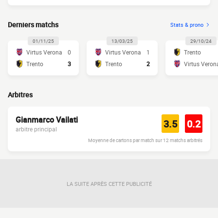
Derniers matchs
Stats & prono
01/11/25
13/03/25
29/10/24
Virtus Verona
0
Virtus Verona
1
Trento
Trento
3
Trento
2
Virtus Veron
Arbitres
Gianmarco Vailati
3.5
0.2
arbitre principal
Moyenne de cartons par match sur 12 matchs arbitrés
LA SUITE APRÈS CETTE PUBLICITÉ