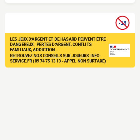
LES JEUX D'ARGENT ET DE HASARD PEUVENT ÊTRE
DANGEREUX : PERTES D'ARGENT, CONFLITS
FAMILIAUX, ADDICTION…
RETROUVEZ NOS CONSEILS SUR JOUEURS-INFO-
SERVICE.FR (09 74 75 13 13 - APPEL NON SURTAXÉ)