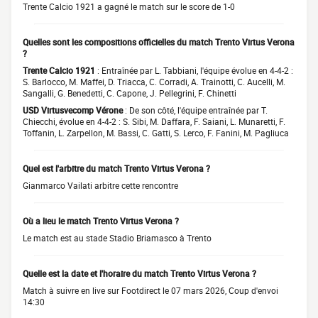
Trente Calcio 1921 a gagné le match sur le score de 1-0
Quelles sont les compositions officielles du match Trento Virtus Verona
?
Trente Calcio 1921
: Entraînée par L. Tabbiani, l'équipe évolue en 4-4-2 :
S. Barlocco, M. Maffei, D. Triacca, C. Corradi, A. Trainotti, C. Aucelli, M.
Sangalli, G. Benedetti, C. Capone, J. Pellegrini, F. Chinetti
USD Virtusvecomp Vérone
: De son côté, l'équipe entraînée par T.
Chiecchi, évolue en 4-4-2 : S. Sibi, M. Daffara, F. Saiani, L. Munaretti, F.
Toffanin, L. Zarpellon, M. Bassi, C. Gatti, S. Lerco, F. Fanini, M. Pagliuca
Quel est l'arbitre du match Trento Virtus Verona ?
Gianmarco Vailati arbitre cette rencontre
Où a lieu le match Trento Virtus Verona ?
Le match est au stade Stadio Briamasco à Trento
Quelle est la date et l'horaire du match Trento Virtus Verona ?
Match à suivre en live sur Footdirect le 07 mars 2026, Coup d'envoi
14:30