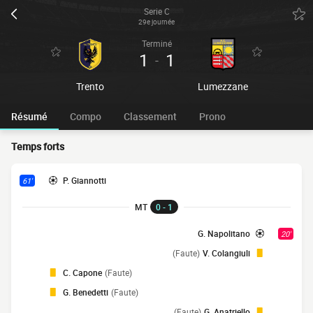
Serie C
29e journée
Terminé
1
1
-
Trento
Lumezzane
Résumé
Compo
Classement
Prono
Temps forts
P. Giannotti
61'
MT
0 - 1
G. Napolitano
20'
(Faute)
V. Colangiuli
C. Capone
(Faute)
G. Benedetti
(Faute)
(Faute)
G. Anatriello