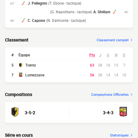
J. Pellegrini
(T. Ebone - tactique)
62'
(G. Napolitano - tactique)
A. Ghillani
46'
C. Capone
(N. Dalmonte - tactique)
46'
Classement
Classement complet
#
Équipe
Pts
J
G
N
D
5
Trento
63
38
16
15
7
7
Lumezzane
56
38
14
14
10
Compositions
Compositions Officielles
3-5-2
3-4-3
Série en cours
Statistiques