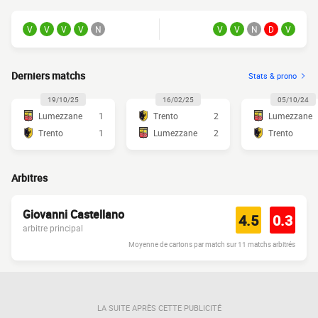
V
V
V
V
N
V
V
N
D
V
Derniers matchs
Stats & prono
19/10/25
16/02/25
05/10/24
Lumezzane
1
Trento
2
Lumezzane
Trento
1
Lumezzane
2
Trento
Arbitres
Giovanni Castellano
4.5
0.3
arbitre principal
Moyenne de cartons par match sur 11 matchs arbitrés
LA SUITE APRÈS CETTE PUBLICITÉ