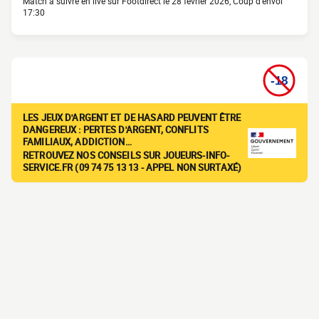
Match à suivre en live sur Footdirect le 28 février 2026, Coup d'envoi
17:30
LES JEUX D'ARGENT ET DE HASARD PEUVENT ÊTRE
DANGEREUX : PERTES D'ARGENT, CONFLITS
FAMILIAUX, ADDICTION…
RETROUVEZ NOS CONSEILS SUR JOUEURS-INFO-
SERVICE.FR (09 74 75 13 13 - APPEL NON SURTAXÉ)