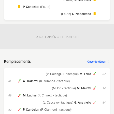
P. Candelari
(Faute)
(Faute)
G. Napolitano
LA SUITE APRÈS CETTE PUBLICITÉ
Remplacements
Onze de départ
(V. Colangiuli - tactique)
M. Ferro
87'
A. Trainotti
(K. Miranda - tactique)
81'
(M. Iori - tactique)
M. Malotti
74'
M. Ladisa
(F. Chinetti - tactique)
69'
(L. Caccavo - tactique)
G. Anatriello
64'
P. Candelari
(P. Giannotti - tactique)
62'