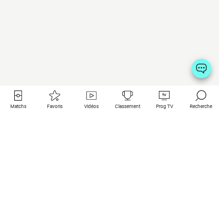
Matchs
Favoris
Vidéos
Classement
Prog TV
Recherche
Liens utiles
Clubs à la une
Tous les matchs
PSG
Matchs en live
Bayern Munich
Derniers résultats
Real Madrid