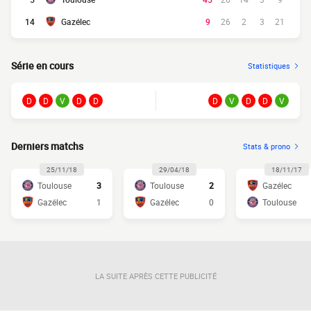
14
Gazélec
9
26
2
3
21
Série en cours
Statistiques
D
D
V
D
D
D
V
D
D
V
Derniers matchs
Stats & prono
25/11/18
29/04/18
18/11/17
Toulouse
3
Toulouse
2
Gazélec
Gazélec
1
Gazélec
0
Toulouse
LA SUITE APRÈS CETTE PUBLICITÉ