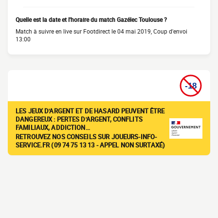
Quelle est la date et l'horaire du match Gazélec Toulouse ?
Match à suivre en live sur Footdirect le 04 mai 2019, Coup d'envoi
13:00
LES JEUX D'ARGENT ET DE HASARD PEUVENT ÊTRE
DANGEREUX : PERTES D'ARGENT, CONFLITS
FAMILIAUX, ADDICTION…
RETROUVEZ NOS CONSEILS SUR JOUEURS-INFO-
SERVICE.FR (09 74 75 13 13 - APPEL NON SURTAXÉ)