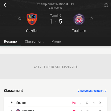
Championnat National U19
24e journée
Terminé
1
5
-
Gazélec
Toulouse
Résumé
Classement
Prono
LA SUITE APRÈS CETTE PUBLICITÉ
Classement
Classement complet
#
Équipe
Pts
J
G
N
D
5
Toulouse
45
26
14
3
9