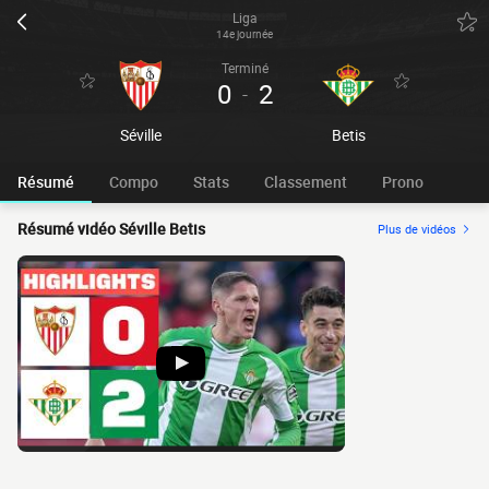
Liga
14e journée
Terminé
0
2
-
Séville
Betis
Résumé
Compo
Stats
Classement
Prono
Résumé vidéo Séville Betis
Plus de vidéos