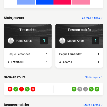
Stats joueurs
Les tops & flops
Tirs cadrés
Tirs non cadrés
1
1
Pablo García
Miguel Ángel
Peque Fernández
1
Peque Fernández
1
A. Ezzalzouli
1
A. Adams
1
Série en cours
Statistiques
D
V
D
V
D
V
N
N
V
V
Derniers matchs
Stats & prono