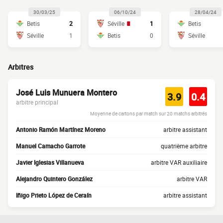
30/03/25
06/10/24
28/04/24
Betis
2
Séville
1
Betis
Séville
1
Betis
0
Séville
Arbitres
José Luis Munuera Montero
3.9
0.4
arbitre principal
Moyenne de cartons par match sur 20 matchs arbitrés
Antonio Ramón Martínez Moreno
arbitre assistant
Manuel Camacho Garrote
quatrième arbitre
Javier Iglesias Villanueva
arbitre VAR auxiliaire
Alejandro Quintero González
arbitre VAR
Iñigo Prieto López de Ceraín
arbitre assistant