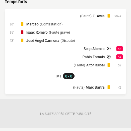
Temps forts
(Faute)
C. Ávila
90+4'
Marcão
(Contestation)
86'
Isaac Romero
(Faute grave)
84'
José Ángel Carmona
(Dispute)
75'
Sergi Altimira
68'
Pablo Fornals
54'
(Faute)
Aitor Ruibal
52'
MT
0 - 0
(Faute)
Marc Bartra
42'
LA SUITE APRÈS CETTE PUBLICITÉ