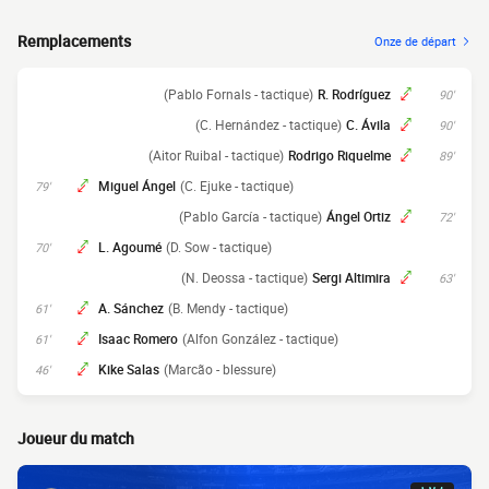
Remplacements
Onze de départ
(Pablo Fornals - tactique)
R. Rodríguez
90'
(C. Hernández - tactique)
C. Ávila
90'
(Aitor Ruibal - tactique)
Rodrigo Riquelme
89'
Miguel Ángel
(C. Ejuke - tactique)
79'
(Pablo García - tactique)
Ángel Ortiz
72'
L. Agoumé
(D. Sow - tactique)
70'
(N. Deossa - tactique)
Sergi Altimira
63'
A. Sánchez
(B. Mendy - tactique)
61'
Isaac Romero
(Alfon González - tactique)
61'
Kike Salas
(Marcão - blessure)
46'
Joueur du match