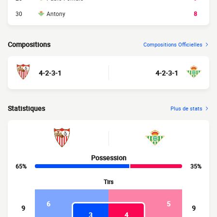
30
Antony
8
Compositions
Compositions Officielles
4-2-3-1
4-2-3-1
Statistiques
Plus de stats
Possession
65%
35%
Tirs
6
5
9
9
3
4