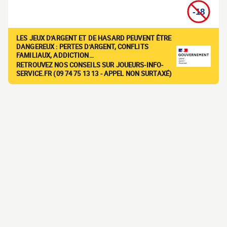
LES JEUX D'ARGENT ET DE HASARD PEUVENT ÊTRE
DANGEREUX : PERTES D'ARGENT, CONFLITS
FAMILIAUX, ADDICTION…
RETROUVEZ NOS CONSEILS SUR JOUEURS-INFO-
SERVICE.FR (09 74 75 13 13 - APPEL NON SURTAXÉ)