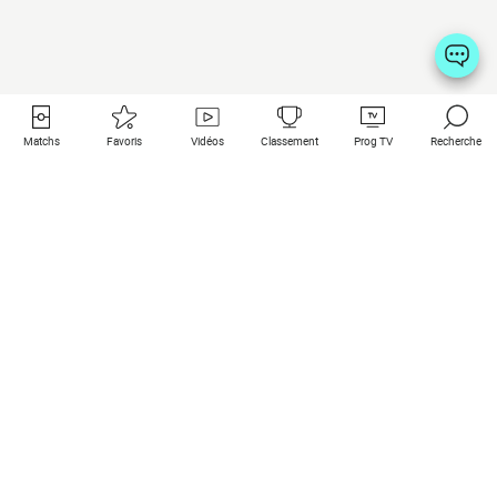
Matchs
Favoris
Vidéos
Classement
Prog TV
Recherche
Liens utiles
Clubs à la une
Tous les matchs
PSG
Matchs en live
Bayern Munich
Derniers résultats
Real Madrid
Matchs à venir
Inter
Match en streaming
Juventus
Contact
Manchester City
Mentions légales
Manchester United