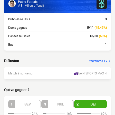
Pablo Fornals
# 8 - Milieu offensif
Dribbles réussis
3
Duels gagnés
5/11
(45.45%)
Passes réussies
18/30
(60%)
But
1
Diffusion
Programme TV
Match à suivre sur
beIN SPORTS MAX 4
Qui va gagner ?
1
SEV
N
NUL
2
BET
24%
16%
60%