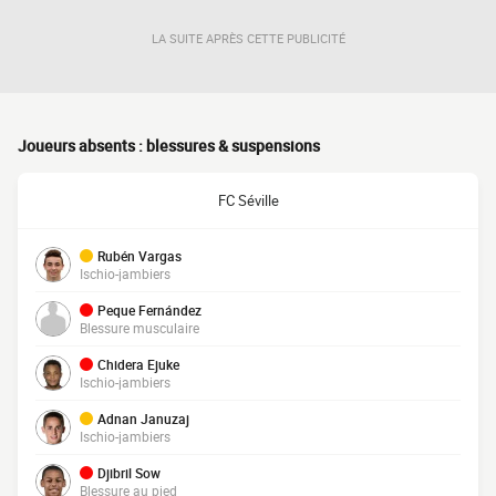
LA SUITE APRÈS CETTE PUBLICITÉ
Joueurs absents : blessures & suspensions
FC Séville
Rubén Vargas
Ischio-jambiers
Peque Fernández
Blessure musculaire
Chidera Ejuke
Ischio-jambiers
Adnan Januzaj
Ischio-jambiers
Djibril Sow
Blessure au pied