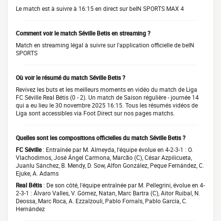
Le match est à suivre à 16:15 en direct sur beIN SPORTS MAX 4
Comment voir le match Séville Betis en streaming ?
Match en streaming légal à suivre sur l'application officielle de beIN
SPORTS
Où voir le résumé du match Séville Betis ?
Revivez les buts et les meilleurs moments en vidéo du match de Liga
FC Séville Real Bétis (0 - 2). Un match de Saison régulière - journée 14
qui a eu lieu le 30 novembre 2025 16:15. Tous les résumés vidéos de
Liga sont accessibles via Foot Direct sur nos pages matchs.
Quelles sont les compositions officielles du match Séville Betis ?
FC Séville
: Entraînée par M. Almeyda, l'équipe évolue en 4-2-3-1 : O.
Vlachodimos, José Ángel Carmona, Marcão (C), César Azpilicueta,
Juanlu Sánchez, B. Mendy, D. Sow, Alfon González, Peque Fernández, C.
Ejuke, A. Adams
Real Bétis
: De son côté, l'équipe entraînée par M. Pellegrini, évolue en 4-
2-3-1 : Álvaro Valles, V. Gómez, Natan, Marc Bartra (C), Aitor Ruibal, N.
Deossa, Marc Roca, A. Ezzalzouli, Pablo Fornals, Pablo García, C.
Hernández