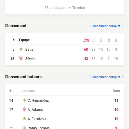
58 participants
–
Terminé
Classement
Classement complet
#
Équipe
Pts
J
G
N
D
5
Betis
60
38
15
15
8
13
Séville
43
38
12
7
19
Classement buteurs
Classement complet
#
Joueurs
Buts
14
C. Hernández
11
17
A. Adams
10
-
A. Ezzalzouli
10
25
Pablo Fornals
9