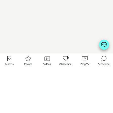
Matchs
Favoris
Vidéos
Classement
Prog TV
Recherche
Liens utiles
Clubs à la une
Tous les matchs
PSG