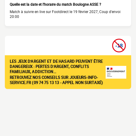
Quelle est la date et l'horaire du match Boulogne ASSE ?
Match à suivre en live sur Footdirect le 19 février 2027, Coup d'envoi
20:00
LES JEUX D'ARGENT ET DE HASARD PEUVENT ÊTRE
DANGEREUX : PERTES D'ARGENT, CONFLITS
FAMILIAUX, ADDICTION…
RETROUVEZ NOS CONSEILS SUR JOUEURS-INFO-
SERVICE.FR (09 74 75 13 13 - APPEL NON SURTAXÉ)