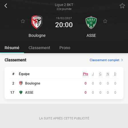
Ligue 2 BKT
22e journée
19/02/2027
20:00
Boulogne
ASSE
Résumé
Classement
Prono
Classement
Classement complet
#
Équipe
Pts
J
G
N
D
2
Boulogne
0
0
0
0
0
17
ASSE
0
0
0
0
0
LA SUITE APRÈS CETTE PUBLICITÉ