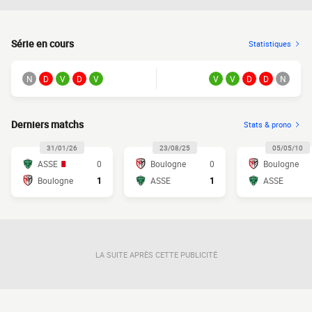
Série en cours
Statistiques
N
D
V
D
V
V
V
D
D
N
Derniers matchs
Stats & prono
31/01/26
23/08/25
05/05/10
ASSE
0
Boulogne
0
Boulogne
Boulogne
1
ASSE
1
ASSE
LA SUITE APRÈS CETTE PUBLICITÉ