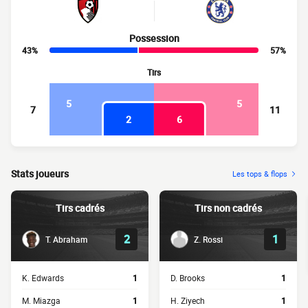
Possession
43%
57%
Tirs
5
5
7
11
2
6
Stats joueurs
Les tops & flops
Tirs cadrés
Tirs non cadrés
2
1
T. Abraham
Z. Rossi
K. Edwards
1
D. Brooks
1
M. Miazga
1
H. Ziyech
1