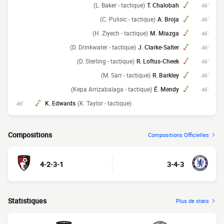
(L. Baker - tactique)
T. Chalobah
46'
(C. Pulisic - tactique)
A. Broja
46'
(H. Ziyech - tactique)
M. Miazga
46'
(D. Drinkwater - tactique)
J. Clarke-Salter
46'
(D. Sterling - tactique)
R. Loftus-Cheek
46'
(M. Sarr - tactique)
R. Barkley
46'
(Kepa Arrizabalaga - tactique)
É. Mendy
46'
K. Edwards
(K. Taylor - tactique)
46'
Compositions
Compositions Officielles
4-2-3-1
3-4-3
Statistiques
Plus de stats