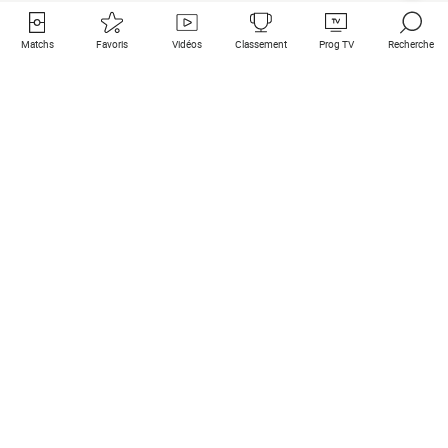
Matchs
Favoris
Vidéos
Classement
Prog TV
Recherche
Liens utiles
Clubs à la une
Tous les matchs
PSG
Matchs en live
Bayern Munich
Derniers résultats
Real Madrid
Matchs à venir
Inter
Match en streaming
Juventus
Contact
Manchester City
Mentions légales
Manchester United
Les amis de Foot Direct
Liverpool
Les guides de Foot Direct