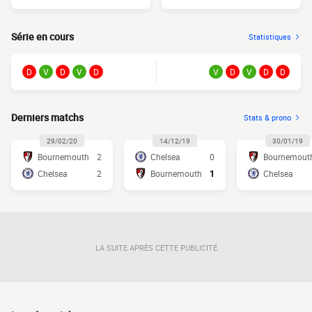
Série en cours
Statistiques
D
V
D
V
D
V
D
V
D
D
Derniers matchs
Stats & prono
29/02/20
14/12/19
30/01/19
Bournemouth
2
Chelsea
0
Bournemout
Chelsea
2
Bournemouth
1
Chelsea
LA SUITE APRÈS CETTE PUBLICITÉ