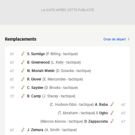
LA SUITE APRÈS CETTE PUBLICITÉ
Remplacements
Onze de départ
S. Surridge
(P. Billing - tactique)
83'
B. Greenwood
(L. Kelly - tactique)
83'
N. Moriah-Welsh
(D. Solanke - tactique)
82'
R. Glover
(E. Marcondes - tactique)
82'
C. Saydee
(D. Brooks - tactique)
79'
B. Camp
(J. Stacey - tactique)
75'
(C. Hudson-Odoi - tactique)
A. Baba
62'
(T. Abraham - tactique)
I. Ugbo
62'
(Marcos Alonso - tactique)
D. Zappacosta
61'
J. Zemura
(A. Smith - tactique)
60'