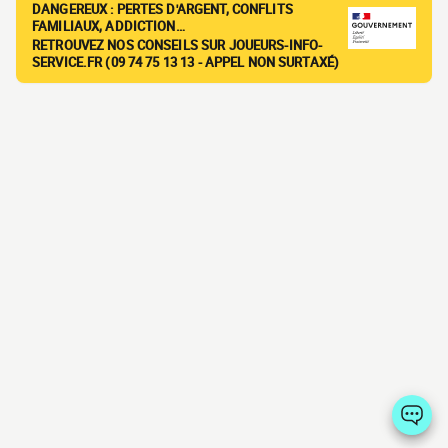
DANGEREUX : PERTES D'ARGENT, CONFLITS
FAMILIAUX, ADDICTION…
RETROUVEZ NOS CONSEILS SUR JOUEURS-INFO-
SERVICE.FR (09 74 75 13 13 - APPEL NON SURTAXÉ)