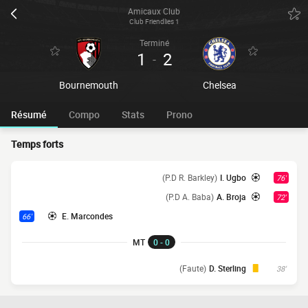
Amicaux Club
Club Friendlies 1
Terminé
1
2
-
Bournemouth
Chelsea
Résumé
Compo
Stats
Prono
Temps forts
(P.D R. Barkley)
I. Ugbo
76'
(P.D A. Baba)
A. Broja
72'
E. Marcondes
66'
MT
0 - 0
(Faute)
D. Sterling
38'