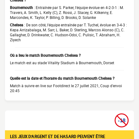
Chelsea ?
Bournemouth
: Entraînée par S. Parker, l'équipe évolue en 4-2-3-1 : M.
Travers, A. Smith, L. Kelly (C), Z. Rossi, J. Stacey, G. Kilkenny, E.
Marcondes, K. Taylor, P. Billing, D. Brooks, D. Solanke
Chelsea
: De son côté, l'équipe entraînée par T. Tuchel, évolue en 3-4-3 :
Kepa Arrizabalaga, M. Sarr, L. Baker, D. Sterling, Marcos Alonso (C), C.
Gallagher, D. Drinkwater, C. Hudson-Odoi, C. Pulisic, T. Abraham, H.
Ziyech
Où a lieu le match Bournemouth Chelsea ?
Le match est au stade Vitality Stadium à Bournemouth, Dorset
Quelle est la date et l'horaire du match Bournemouth Chelsea ?
Match à suivre en live sur Footdirect le 27 juillet 2021, Coup d'envoi
20:45
LES JEUX D'ARGENT ET DE HASARD PEUVENT ÊTRE