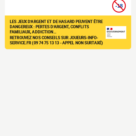
LES JEUX D'ARGENT ET DE HASARD PEUVENT ÊTRE
DANGEREUX : PERTES D'ARGENT, CONFLITS
FAMILIAUX, ADDICTION…
RETROUVEZ NOS CONSEILS SUR JOUEURS-INFO-
SERVICE.FR (09 74 75 13 13 - APPEL NON SURTAXÉ)