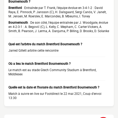
Bournemouth ?
Brentford
: Entraînée par T. Frank, l'équipe évolue en 3-4-1-2 : David
Raya, E. Pinnock, P. Jansson (C), H. Dalsgaard, Sergi Canós, V. Janelt,
M. Jensen, M. Roerslev, E. Marcondes, B. Mbeumo, I. Toney
Bournemouth
: De son côté, l'équipe entraînée par J. Woodgate, évolue
en 4-2-3-1 : A. Begović (C), L. Kelly, C. Mepham, C. Carter-Vickers, A.
Smith, B. Pearson, J. Lerma, A. Danjuma, P. Billing, D. Brooks, D. Solanke
Quel est l'arbitre du match Brentford Bournemouth ?
Jarred Gillett arbitre cette rencontre
Où a lieu le match Brentford Bournemouth ?
Le match est au stade Gtech Community Stadium à Brentford,
Middlesex
Quelle est la date et l'horaire du match Brentford Bournemouth ?
Match à suivre en live sur Footdirect le 22 mai 2021, Coup d'envoi
13:30