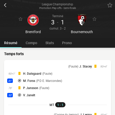
League Championship
Promotion Play-offs - Semi-finals
Terminé
3
1
-
cumul. 3 - 2
Brentford
Bournemouth
Résumé
Compo
Stats
Prono
Temps forts
(Faute)
J. Stacey
90+4'
H. Dalsgaard
(Faute)
90+1'
M. Forss
(P.D E. Marcondes)
81'
P. Jansson
(Faute)
78'
V. Janelt
50'
MT
1 - 1
(Gagne du temps)
J. Lerma
45+6'