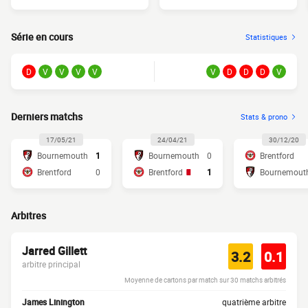
Série en cours
Statistiques
D
V
V
V
V
V
D
D
D
V
Derniers matchs
Stats & prono
17/05/21
24/04/21
30/12/20
Bournemouth
1
Bournemouth
0
Brentford
Brentford
0
Brentford
1
Bournemout
Arbitres
Jarred Gillett
3.2
0.1
arbitre principal
Moyenne de cartons par match sur 30 matchs arbitrés
James Linington
quatrième arbitre