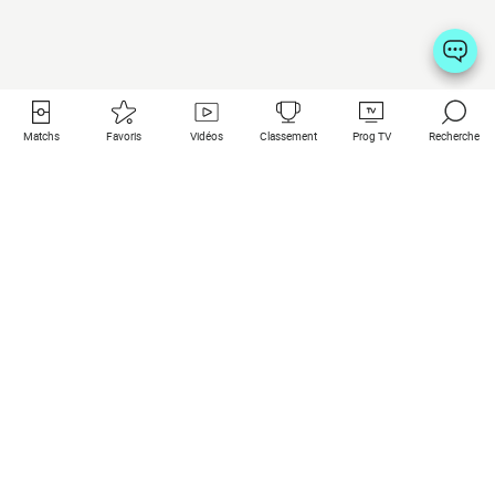
Matchs
Favoris
Vidéos
Classement
Prog TV
Recherche
Liens utiles
Clubs à la une
Tous les matchs
PSG
Matchs en live
Bayern Munich
Derniers résultats
Real Madrid
Matchs à venir
Inter
Match en streaming
Juventus
Contact
Manchester City
Mentions légales
Manchester United
Les amis de Foot Direct
Liverpool