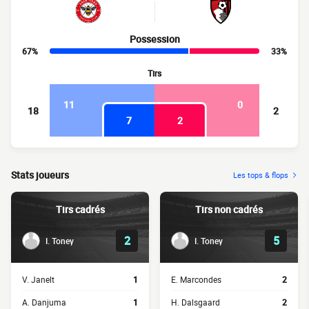
Possession
67%
33%
Tirs
11
0
18
2
7
2
Stats joueurs
Les tops & flops
Tirs cadrés
Tirs non cadrés
2
5
I. Toney
I. Toney
V. Janelt
1
E. Marcondes
2
A. Danjuma
1
H. Dalsgaard
2