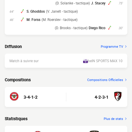
(D. Solanke - tactique)
J. Stacey
75'
S. Ghoddos
(V. Janelt - tactique)
64'
M. Forss
(M. Roerslev - tactique)
46'
(D. Brooks - tactique)
Diego Rico
30'
Diffusion
Programme TV
Match à suivre sur
beIN SPORTS MAX 10
Compositions
Compositions Officielles
3-4-1-2
4-2-3-1
Statistiques
Plus de stats