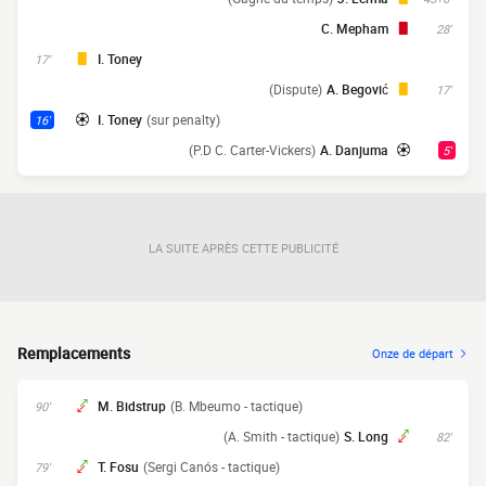
C. Mepham
28'
I. Toney
17'
(Dispute)
A. Begović
17'
I. Toney
(sur penalty)
16'
(P.D C. Carter-Vickers)
A. Danjuma
5'
LA SUITE APRÈS CETTE PUBLICITÉ
Remplacements
Onze de départ
M. Bidstrup
(B. Mbeumo - tactique)
90'
(A. Smith - tactique)
S. Long
82'
T. Fosu
(Sergi Canós - tactique)
79'