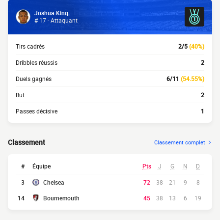
Joshua King
# 17 - Attaquant
Tirs cadrés
2/5
(40%)
Dribbles réussis
2
Duels gagnés
6/11
(54.55%)
But
2
Passes décisive
1
Classement
Classement complet
#
Équipe
Pts
J
G
N
D
3
Chelsea
72
38
21
9
8
14
Bournemouth
45
38
13
6
19