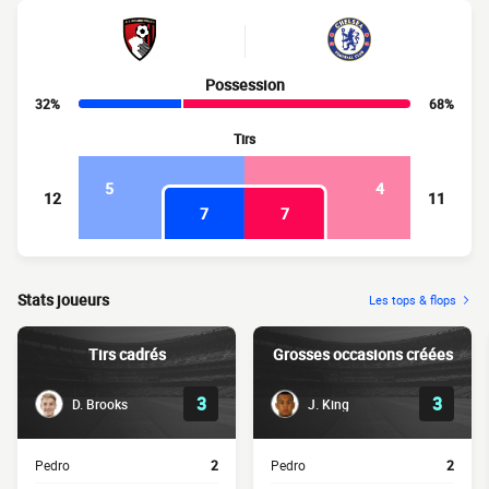
Possession
32%
68%
Tirs
5
4
12
11
7
7
Stats joueurs
Les tops & flops
Tirs cadrés
Grosses occasions créées
3
3
D. Brooks
J. King
Pedro
2
Pedro
2