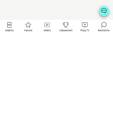
Matchs
Favoris
Vidéos
Classement
Prog TV
Recherche
Liens utiles
Clubs à la une
Tous les matchs
PSG
Matchs en live
Bayern Munich
Derniers résultats
Real Madrid
Matchs à venir
Inter
Match en streaming
Juventus
Contact
Manchester City
Mentions légales
Manchester United
Les amis de Foot Direct
Liverpool