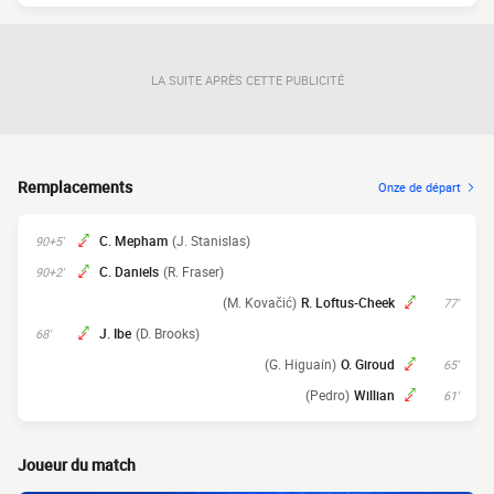
LA SUITE APRÈS CETTE PUBLICITÉ
Remplacements
Onze de départ
C. Mepham
(J. Stanislas)
90+5'
C. Daniels
(R. Fraser)
90+2'
(M. Kovačić)
R. Loftus-Cheek
77'
J. Ibe
(D. Brooks)
68'
(G. Higuaín)
O. Giroud
65'
(Pedro)
Willian
61'
Joueur du match