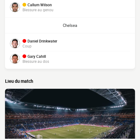
Callum Wilson
Blessure au genou
Chelsea
Daniel Drinkwater
Coup
Gary Cahill
Blessure au dos
Lieu du match