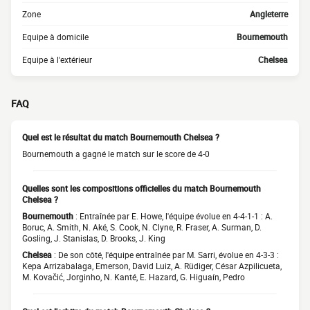
Zone
Angleterre
Equipe à domicile
Bournemouth
Equipe à l'extérieur
Chelsea
FAQ
Quel est le résultat du match Bournemouth Chelsea ?
Bournemouth a gagné le match sur le score de 4-0
Quelles sont les compositions officielles du match Bournemouth
Chelsea ?
Bournemouth
: Entraînée par E. Howe, l'équipe évolue en 4-4-1-1 : A.
Boruc, A. Smith, N. Aké, S. Cook, N. Clyne, R. Fraser, A. Surman, D.
Gosling, J. Stanislas, D. Brooks, J. King
Chelsea
: De son côté, l'équipe entraînée par M. Sarri, évolue en 4-3-3 :
Kepa Arrizabalaga, Emerson, David Luiz, A. Rüdiger, César Azpilicueta,
M. Kovačić, Jorginho, N. Kanté, E. Hazard, G. Higuaín, Pedro