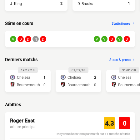
J. King
2
D. Brooks
1
Série en cours
Statistiques
V
D
D
N
D
V
V
D
V
D
Derniers matchs
Stats & prono
19/12/18
01/09/18
31/01/18
Chelsea
1
Chelsea
2
Chelsea
Bournemouth
0
Bournemouth
0
Bournemout
Arbitres
Roger East
4.3
0
arbitre principal
Moyenne de cartons par match sur 11 matchs arbitrés