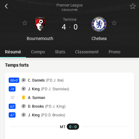
Premier League
24e journée
Terminé
4
0
-
Bournemouth
Chelsea
Résumé
Compo
Stats
Classement
Prono
Temps forts
C. Daniels
(P.D J. Ibe)
90+5'
J. King
(P.D J. Stanislas)
74'
A. Surman
72'
D. Brooks
(P.D J. King)
63'
J. King
(P.D D. Brooks)
47'
MT
0 - 0