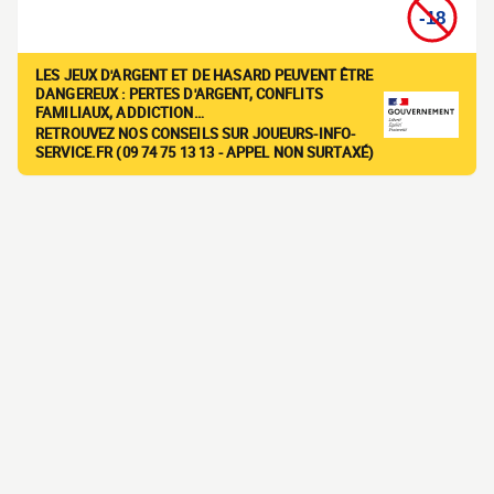
LES JEUX D'ARGENT ET DE HASARD PEUVENT ÊTRE
DANGEREUX : PERTES D'ARGENT, CONFLITS
FAMILIAUX, ADDICTION…
RETROUVEZ NOS CONSEILS SUR JOUEURS-INFO-
SERVICE.FR (09 74 75 13 13 - APPEL NON SURTAXÉ)