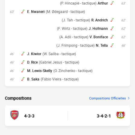
(P. Hincapié - tactique)
Arthur
63'
E. Nwaneri
(M. Ødegaard - tactique)
63'
(J. Tah - tactique)
R. Andrich
62'
(F. Wirtz - tactique)
J. Hofmann
62'
(A. Adli - tactique)
V. Boniface
62'
(J. Frimpong - tactique)
N. Tella
46'
J. Kiwior
(W. Saliba - tactique)
46'
D. Rice
(Gabriel Jesus - tactique)
46'
M. Lewis-Skelly
(O. Zinchenko - tactique)
46'
B. Saka
(Fábio Vieira - tactique)
46'
Compositions
Compositions Officielles
4-3-3
3-4-2-1