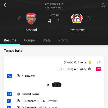
Amicaux Club
Club Friendlies 1
Terminé
4
1
-
Arsenal
Leverkusen
Résumé
Compo
Stats
Prono
Temps forts
(Faute)
G. Puerta
89'
(P.D N. Tella)
A. Hložek
76'
K. Havertz
65'
MT
3 - 0
Gabriel Jesus
38'
L. Trossard
(P.D K. Havertz)
9'
O. Zinchenko
(P.D K. Havertz)
8'