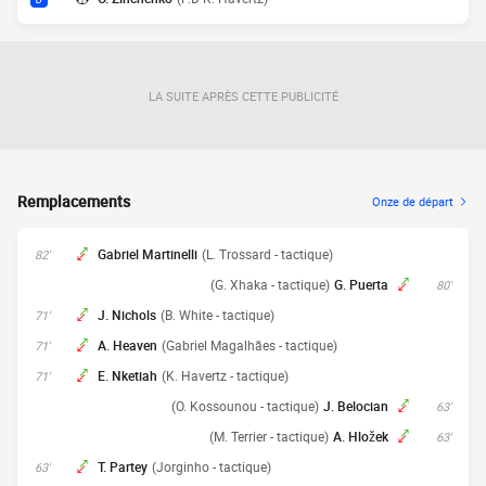
LA SUITE APRÈS CETTE PUBLICITÉ
Remplacements
Onze de départ
Gabriel Martinelli
(L. Trossard - tactique)
82'
(G. Xhaka - tactique)
G. Puerta
80'
J. Nichols
(B. White - tactique)
71'
A. Heaven
(Gabriel Magalhães - tactique)
71'
E. Nketiah
(K. Havertz - tactique)
71'
(O. Kossounou - tactique)
J. Belocian
63'
(M. Terrier - tactique)
A. Hložek
63'
T. Partey
(Jorginho - tactique)
63'