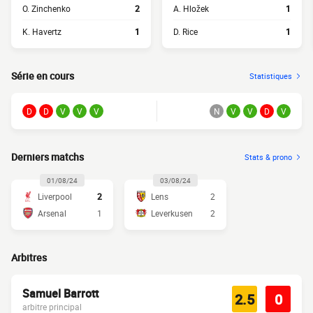
O. Zinchenko
2
A. Hložek
1
K. Havertz
1
D. Rice
1
Série en cours
Statistiques
D
D
V
V
V
N
V
V
D
V
Derniers matchs
Stats & prono
01/08/24
03/08/24
Liverpool
2
Lens
2
Arsenal
1
Leverkusen
2
Arbitres
Samuel Barrott
2.5
0
arbitre principal