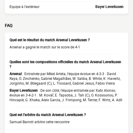
Equipe à l'extérieur
Bayer Leverkusen
FAQ
Quel est le résultat du match Arsenal Leverkusen ?
Arsenal a gagné le match sur le score de 4-1
Quelles sont les compositions officielles du match Arsenal Leverkusen
?
Arsenal
: Entraînée par Mikel Arteta, l'équipe évolue en 4-3-3 : David
Raya, O. Zinchenko, Gabriel Magalhães, W. Saliba, B. White, K. Havertz,
Jorginho, M. Ødegaard (C), L. Trossard, Gabriel Jesus, Fábio Vieira
Bayer Leverkusen
: De son côté, l'équipe entraînée par Xabi Alonso,
évolue en 3-4-2-1 : M. Kovář, E. Tapsoba, J. Tah (C), O. Kossounou, P.
Hincapié, G. Xhaka, Aleix García, J. Frimpong, M. Terrier, F. Wirtz, A. Adli
Quel est l'arbitre du match Arsenal Leverkusen ?
Samuel Barrott arbitre cette rencontre