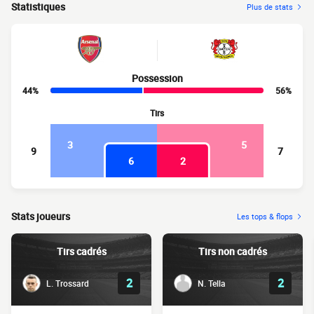
Statistiques
Plus de stats
Possession
44%
56%
Tirs
3
5
9
7
6
2
Stats joueurs
Les tops & flops
Tirs cadrés
Tirs non cadrés
2
2
L. Trossard
N. Tella