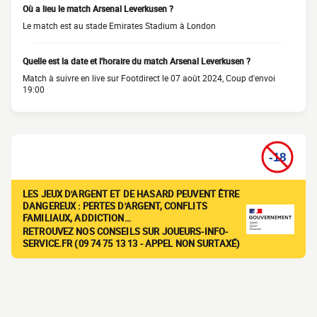
Où a lieu le match Arsenal Leverkusen ?
Le match est au stade Emirates Stadium à London
Quelle est la date et l'horaire du match Arsenal Leverkusen ?
Match à suivre en live sur Footdirect le 07 août 2024, Coup d'envoi
19:00
LES JEUX D'ARGENT ET DE HASARD PEUVENT ÊTRE
DANGEREUX : PERTES D'ARGENT, CONFLITS
FAMILIAUX, ADDICTION…
RETROUVEZ NOS CONSEILS SUR JOUEURS-INFO-
SERVICE.FR (09 74 75 13 13 - APPEL NON SURTAXÉ)