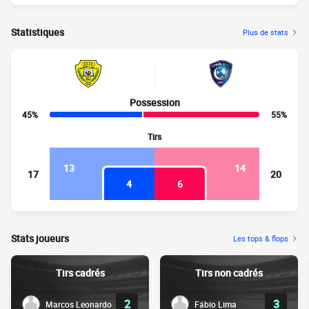
Statistiques
Plus de stats
Possession
45%
55%
Tirs
13
14
17
20
4
6
Stats joueurs
Les tops & flops
Tirs cadrés
Tirs non cadrés
2
3
Marcos Leonardo
Fábio Lima