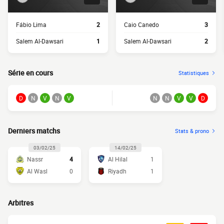
Fábio Lima
2
Caio Canedo
3
Salem Al-Dawsari
1
Salem Al-Dawsari
2
Série en cours
Statistiques
D
N
V
N
V
N
N
V
V
D
Derniers matchs
Stats & prono
03/02/25
14/02/25
Nassr
4
Al Hilal
1
Al Wasl
0
Riyadh
1
Arbitres