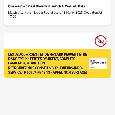
Quelle est la date et l'horaire du match Al Wasl Al Hilal ?
Match à suivre en live sur Footdirect le 18 février 2025, Coup d'envoi
17:00
LES JEUX D'ARGENT ET DE HASARD PEUVENT ÊTRE
DANGEREUX : PERTES D'ARGENT, CONFLITS
FAMILIAUX, ADDICTION…
RETROUVEZ NOS CONSEILS SUR JOUEURS-INFO-
SERVICE.FR (09 74 75 13 13 - APPEL NON SURTAXÉ)