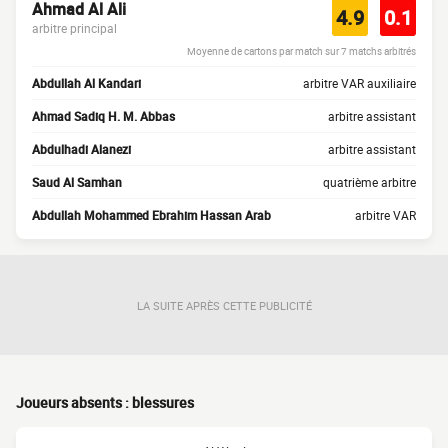
Ahmad Al Ali
4.9
0.1
arbitre principal
Moyenne de cartons par match sur 7 matchs arbitrés
Abdullah Al Kandari
arbitre VAR auxiliaire
Ahmad Sadiq H. M. Abbas
arbitre assistant
Abdulhadi Alanezi
arbitre assistant
Saud Al Samhan
quatrième arbitre
Abdullah Mohammed Ebrahim Hassan Arab
arbitre VAR
LA SUITE APRÈS CETTE PUBLICITÉ
Joueurs absents : blessures