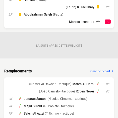
(Faute)
K. Koulibaly
26'
Abdulrahman Saleh
(Faute)
23'
Marcos Leonardo
13'
LA SUITE APRÈS CETTE PUBLICITÉ
Remplacements
Onze de départ
(Nasser Al-Dawsari - tactique)
Moteb Al-Harbi
86'
(João Cancelo - tactique)
Rúben Neves
86'
Jonatas Santos
(Nicolás Giménez - tactique)
78'
Majid Surour
(G. Poblete - tactique)
78'
Salem Al Azizi
(T. Uchino - tactique)
78'