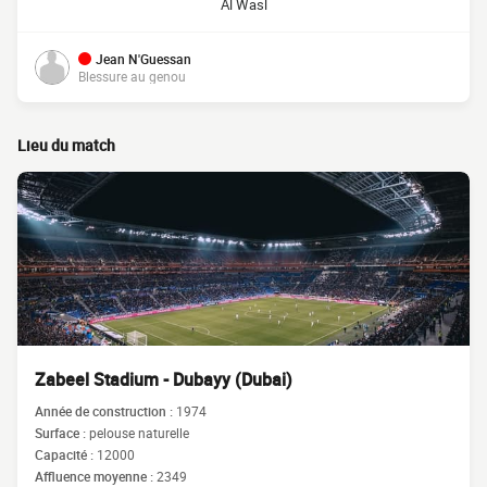
Al Wasl
Jean N'Guessan
Blessure au genou
Lieu du match
Zabeel Stadium - Dubayy (Dubai)
Année de construction :
1974
Surface :
pelouse naturelle
Capacité :
12000
Affluence moyenne :
2349