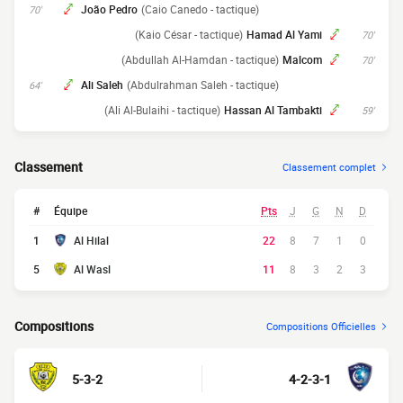
João Pedro
(Caio Canedo - tactique)
70'
(Kaio César - tactique)
Hamad Al Yami
70'
(Abdullah Al-Hamdan - tactique)
Malcom
70'
Ali Saleh
(Abdulrahman Saleh - tactique)
64'
(Ali Al-Bulaihi - tactique)
Hassan Al Tambakti
59'
Classement
Classement complet
#
Équipe
Pts
J
G
N
D
1
Al Hilal
22
8
7
1
0
5
Al Wasl
11
8
3
2
3
Compositions
Compositions Officielles
5-3-2
4-2-3-1