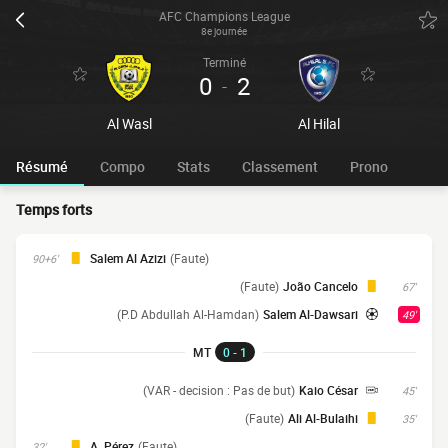
AFC Champions League
8e journée
Terminé
0
2
-
Al Wasl
Al Hilal
Résumé
Compo
Stats
Classement
Prono
Temps forts
Salem Al Azizi
(Faute)
90+6'
(Faute)
João Cancelo
67'
(P.D Abdullah Al-Hamdan)
Salem Al-Dawsari
49'
MT
0 - 1
(VAR - decision : Pas de but)
Kaio César
45'
(Faute)
Ali Al-Bulaihi
35'
A. Pérez
(Faute)
32'