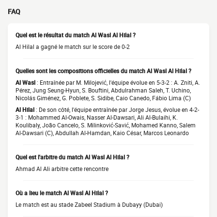
FAQ
Quel est le résultat du match Al Wasl Al Hilal ?
Al Hilal a gagné le match sur le score de 0-2
Quelles sont les compositions officielles du match Al Wasl Al Hilal ?
Al Wasl
: Entraînée par M. Milojević, l'équipe évolue en 5-3-2 : A. Zniti, A.
Pérez, Jung Seung-Hyun, S. Bouftini, Abdulrahman Saleh, T. Uchino,
Nicolás Giménez, G. Poblete, S. Sidibe, Caio Canedo, Fábio Lima (C)
Al Hilal
: De son côté, l'équipe entraînée par Jorge Jesus, évolue en 4-2-
3-1 : Mohammed Al-Owais, Nasser Al-Dawsari, Ali Al-Bulaihi, K.
Koulibaly, João Cancelo, S. Milinković-Savić, Mohamed Kanno, Salem
Al-Dawsari (C), Abdullah Al-Hamdan, Kaio César, Marcos Leonardo
Quel est l'arbitre du match Al Wasl Al Hilal ?
Ahmad Al Ali arbitre cette rencontre
Où a lieu le match Al Wasl Al Hilal ?
Le match est au stade Zabeel Stadium à Dubayy (Dubai)