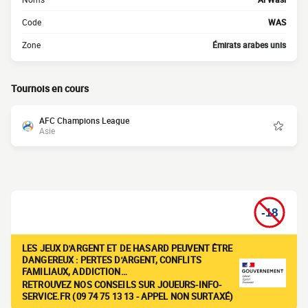
Code
WAS
Zone
Émirats arabes unis
Tournois en cours
AFC Champions League
Asie
LES JEUX D'ARGENT ET DE HASARD PEUVENT ÊTRE
DANGEREUX : PERTES D'ARGENT, CONFLITS
FAMILIAUX, ADDICTION…
RETROUVEZ NOS CONSEILS SUR JOUEURS-INFO-
SERVICE.FR (09 74 75 13 13 - APPEL NON SURTAXÉ)