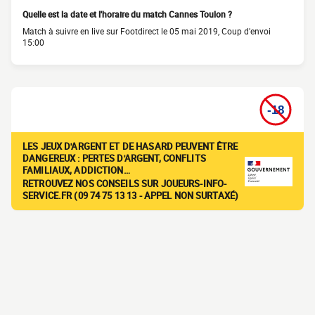
Quelle est la date et l'horaire du match Cannes Toulon ?
Match à suivre en live sur Footdirect le 05 mai 2019, Coup d'envoi
15:00
LES JEUX D'ARGENT ET DE HASARD PEUVENT ÊTRE
DANGEREUX : PERTES D'ARGENT, CONFLITS
FAMILIAUX, ADDICTION…
RETROUVEZ NOS CONSEILS SUR JOUEURS-INFO-
SERVICE.FR (09 74 75 13 13 - APPEL NON SURTAXÉ)