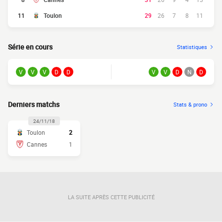
11
Toulon
29
26
7
8
11
Série en cours
Statistiques
V
V
V
D
D
V
V
D
N
D
Derniers matchs
Stats & prono
24/11/18
Toulon
2
Cannes
1
LA SUITE APRÈS CETTE PUBLICITÉ