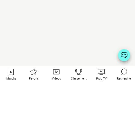
Matchs
Favoris
Vidéos
Classement
Prog TV
Recherche
Liens utiles
Clubs à la une
Tous les matchs
PSG