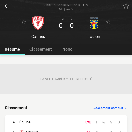
Championnat National U19
24e journée
Terminé
0
0
-
Cannes
Toulon
Résumé
Classement
Prono
LA SUITE APRÈS CETTE PUBLICITÉ
Classement
Classement complet
#
Équipe
Pts
J
G
N
D
8
Cannes
31
26
9
4
13