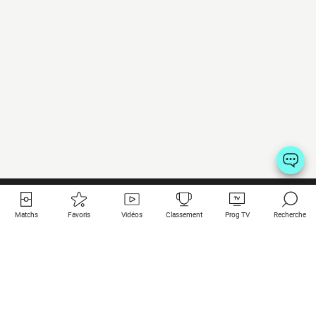
Matchs
Favoris
Vidéos
Classement
Prog TV
Recherche
Liens utiles
Clubs à la une
Tous les matchs
PSG
Matchs en live
Bayern Munich
Derniers résultats
Real Madrid
Matchs à venir
Inter