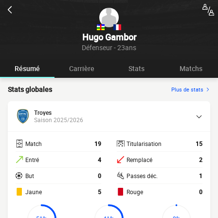
Hugo Gambor
Défenseur - 23ans
Résumé
Carrière
Stats
Matchs
Stats globales
Plus de stats
Troyes
Saison 2025/2026
Match
19
Titularisation
15
Entré
4
Remplacé
2
But
0
Passes déc.
1
Jaune
5
Rouge
0