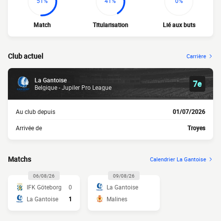
51%
41%
0%
Match
Titularisation
Lié aux buts
Club actuel
Carrière
La Gantoise
7e
Belgique - Jupiler Pro League
Au club depuis
01/07/2026
Arrivée de
Troyes
Matchs
Calendrier La Gantoise
06/08/26
09/08/26
IFK Göteborg
0
La Gantoise
La Gantoise
1
Malines