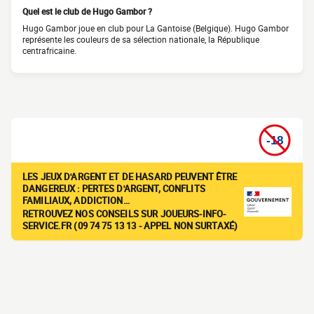
Quel est le club de Hugo Gambor ?
Hugo Gambor joue en club pour La Gantoise (Belgique). Hugo Gambor
représente les couleurs de sa sélection nationale, la République
centrafricaine.
LES JEUX D'ARGENT ET DE HASARD PEUVENT ÊTRE
DANGEREUX : PERTES D'ARGENT, CONFLITS
FAMILIAUX, ADDICTION…
RETROUVEZ NOS CONSEILS SUR JOUEURS-INFO-
SERVICE.FR (09 74 75 13 13 - APPEL NON SURTAXÉ)