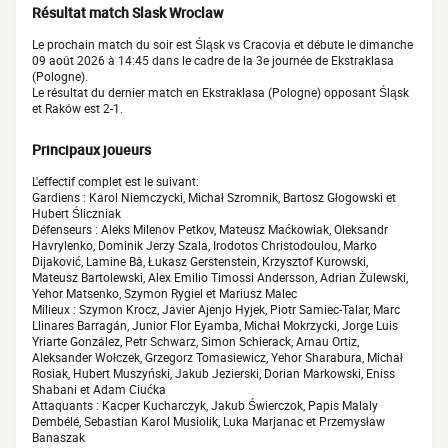
Résultat match Slask Wroclaw
Le prochain match du soir est Śląsk vs Cracovia et débute le dimanche
09 août 2026 à 14:45 dans le cadre de la 3e journée de Ekstraklasa
(Pologne).
Le résultat du dernier match en Ekstraklasa (Pologne) opposant Śląsk
et Raków est 2-1.
Principaux joueurs
L'effectif complet est le suivant:
Gardiens : Karol Niemczycki, Michał Szromnik, Bartosz Głogowski et
Hubert Śliczniak
Défenseurs : Aleks Milenov Petkov, Mateusz Maćkowiak, Oleksandr
Havrylenko, Dominik Jerzy Szala, Irodotos Christodoulou, Marko
Dijaković, Lamine Bâ, Łukasz Gerstenstein, Krzysztof Kurowski,
Mateusz Bartolewski, Alex Emilio Timossi Andersson, Adrian Żulewski,
Yehor Matsenko, Szymon Rygiel et Mariusz Malec
Milieux : Szymon Krocz, Javier Ajenjo Hyjek, Piotr Samiec-Talar, Marc
Llinares Barragán, Junior Flor Eyamba, Michał Mokrzycki, Jorge Luis
Yriarte González, Petr Schwarz, Simon Schierack, Arnau Ortiz,
Aleksander Wołczek, Grzegorz Tomasiewicz, Yehor Sharabura, Michał
Rosiak, Hubert Muszyński, Jakub Jezierski, Dorian Markowski, Eniss
Shabani et Adam Ciućka
Attaquants : Kacper Kucharczyk, Jakub Świerczok, Papis Malaly
Dembélé, Sebastian Karol Musiolik, Luka Marjanac et Przemysław
Banaszak