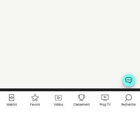
Matchs
Favoris
Vidéos
Classement
Prog TV
Recherche
Liens utiles
Clubs à la une
Tous les matchs
PSG
Matchs en live
Bayern Munich
Derniers résultats
Real Madrid