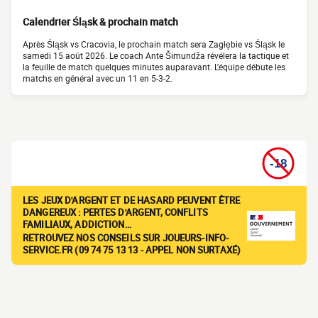
Calendrier Śląsk & prochain match
Après Śląsk vs Cracovia, le prochain match sera Zagłębie vs Śląsk le
samedi 15 août 2026. Le coach Ante Šimundža révélera la tactique et
la feuille de match quelques minutes auparavant. L'équipe débute les
matchs en général avec un 11 en 5-3-2.
LES JEUX D'ARGENT ET DE HASARD PEUVENT ÊTRE
DANGEREUX : PERTES D'ARGENT, CONFLITS
FAMILIAUX, ADDICTION…
RETROUVEZ NOS CONSEILS SUR JOUEURS-INFO-
SERVICE.FR (09 74 75 13 13 - APPEL NON SURTAXÉ)