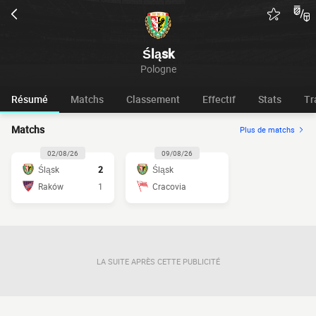
Śląsk
Pologne
Résumé
Matchs
Classement
Effectif
Stats
Tr
Matchs
Plus de matchs
02/08/26
09/08/26
Śląsk
2
Śląsk
Raków
1
Cracovia
LA SUITE APRÈS CETTE PUBLICITÉ