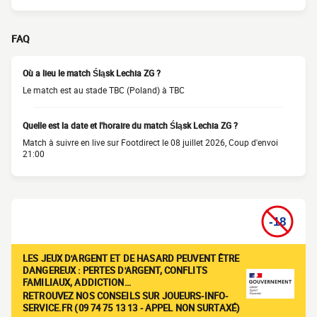
FAQ
Où a lieu le match Śląsk Lechia ZG ?
Le match est au stade TBC (Poland) à TBC
Quelle est la date et l'horaire du match Śląsk Lechia ZG ?
Match à suivre en live sur Footdirect le 08 juillet 2026, Coup d'envoi
21:00
LES JEUX D'ARGENT ET DE HASARD PEUVENT ÊTRE
DANGEREUX : PERTES D'ARGENT, CONFLITS
FAMILIAUX, ADDICTION…
RETROUVEZ NOS CONSEILS SUR JOUEURS-INFO-
SERVICE.FR (09 74 75 13 13 - APPEL NON SURTAXÉ)