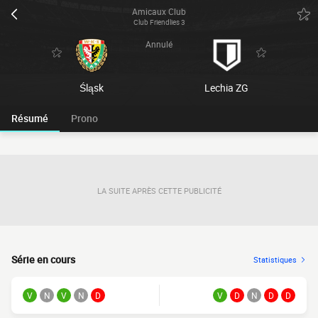
Amicaux Club
Club Friendlies 3
Annulé
Śląsk
Lechia ZG
Résumé
Prono
LA SUITE APRÈS CETTE PUBLICITÉ
Série en cours
Statistiques
V
N
V
N
D
V
D
N
D
D