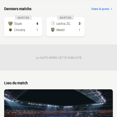
Derniers matchs
Stats & prono
04/07/26
04/07/26
Śląsk
4
Lechia ZG
3
Chrobry
1
Miedź
1
LA SUITE APRÈS CETTE PUBLICITÉ
Lieu du match