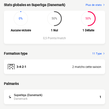
Stats globales en Superliga (Danemark)
Plus de stats
0%
50%
50%
Aucune victoire
1 Nul
1 Défaite
0,5 Points/match
Formation type
11 Type
3-4-2-1
2 matchs cette saison
Palmarès
Superliga (Danemark)
1
Danemark