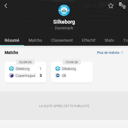
Silkeborg
Danemark
Résumé
Matchs
Classement
Effectif
Stats
Tr
Matchs
Plus de matchs
02/08/26
10/08/26
Silkeborg
1
Silkeborg
Copenhague
3
OB
LA SUITE APRÈS CETTE PUBLICITÉ