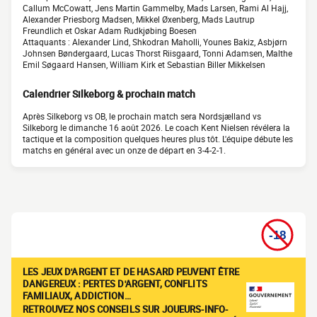
Callum McCowatt, Jens Martin Gammelby, Mads Larsen, Rami Al Hajj,
Alexander Priesborg Madsen, Mikkel Øxenberg, Mads Lautrup
Freundlich et Oskar Adam Rudkjøbing Boesen
Attaquants : Alexander Lind, Shkodran Maholli, Younes Bakiz, Asbjørn
Johnsen Bøndergaard, Lucas Thorst Riisgaard, Tonni Adamsen, Malthe
Emil Søgaard Hansen, William Kirk et Sebastian Biller Mikkelsen
Calendrier Silkeborg & prochain match
Après Silkeborg vs OB, le prochain match sera Nordsjælland vs
Silkeborg le dimanche 16 août 2026. Le coach Kent Nielsen révélera la
tactique et la composition quelques heures plus tôt. L'équipe débute les
matchs en général avec un onze de départ en 3-4-2-1.
LES JEUX D'ARGENT ET DE HASARD PEUVENT ÊTRE
DANGEREUX : PERTES D'ARGENT, CONFLITS
FAMILIAUX, ADDICTION…
RETROUVEZ NOS CONSEILS SUR JOUEURS-INFO-