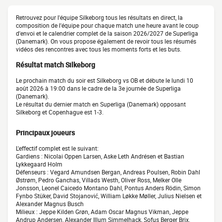
Retrouvez pour l'équipe Silkeborg tous les résultats en direct, la
composition de l'équipe pour chaque match une heure avant le coup
d'envoi et le calendrier complet de la saison 2026/2027 de Superliga
(Danemark). On vous propose également de revoir tous les résumés
vidéos des rencontres avec tous les moments forts et les buts.
Résultat match Silkeborg
Le prochain match du soir est Silkeborg vs OB et débute le lundi 10
août 2026 à 19:00 dans le cadre de la 3e journée de Superliga
(Danemark).
Le résultat du dernier match en Superliga (Danemark) opposant
Silkeborg et Copenhague est 1-3.
Principaux joueurs
L'effectif complet est le suivant:
Gardiens : Nicolai Oppen Larsen, Aske Leth Andrésen et Bastian
Lykkegaard Holm
Défenseurs : Vegard Amundsen Bergan, Andreas Poulsen, Robin Dahl
Østrøm, Pedro Ganchas, Villads Westh, Oliver Ross, Melker Olle
Jonsson, Leonel Caicedo Montano Dahl, Pontus Anders Rödin, Simon
Fynbo Stüker, David Stojanović, William Løkke Møller, Julius Nielsen et
Alexander Magnus Busch
Milieux : Jeppe Kilden Grøn, Adam Oscar Magnus Vikman, Jeppe
Andrup Andersen, Alexander Illum Simmelhack, Sofus Berger Brix,