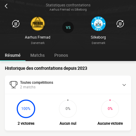
Statistiques confrontations
Aarhus Fremad vs Silkeborg
VS
Aarhus Fremad
Silkeborg
Danemark
Danemark
Résumé
Matchs
Pronos
Historique des confrontations depuis 2023
Toutes compétitions
2 matchs
100%
0%
0%
2 victoires
Aucun nul
Aucune victoire