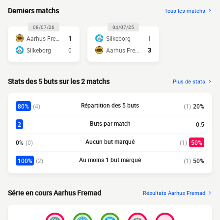
Derniers matchs
Tous les matchs
08/07/26
04/07/25
Aarhus Fremad
1
Silkeborg
1
Silkeborg
0
Aarhus Fremad
3
Stats des 5 buts sur les 2 matchs
Plus de stats
Répartition des 5 buts
80%
(4)
(1)
20%
Buts par match
2
0.5
Aucun but marqué
0%
(0)
(1)
50%
Au moins 1 but marqué
100%
(2)
(1)
50%
Série en cours Aarhus Fremad
Résultats Aarhus Fremad