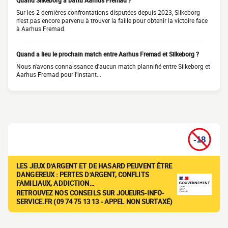
Quand Silkeborg a battu Aarhus Fremad ?
Sur les 2 dernières confrontations disputées depuis 2023, Silkeborg
n'est pas encore parvenu à trouver la faille pour obtenir la victoire face
à Aarhus Fremad.
Quand a lieu le prochain match entre Aarhus Fremad et Silkeborg ?
Nous n'avons connaissance d'aucun match plannifié entre Silkeborg et
Aarhus Fremad pour l'instant...
LES JEUX D'ARGENT ET DE HASARD PEUVENT ÊTRE
DANGEREUX : PERTES D'ARGENT, CONFLITS
FAMILIAUX, ADDICTION…
RETROUVEZ NOS CONSEILS SUR JOUEURS-INFO-
SERVICE.FR (09 74 75 13 13 - APPEL NON SURTAXÉ)