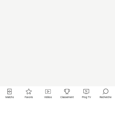
Matchs
Favoris
Vidéos
Classement
Prog TV
Recherche