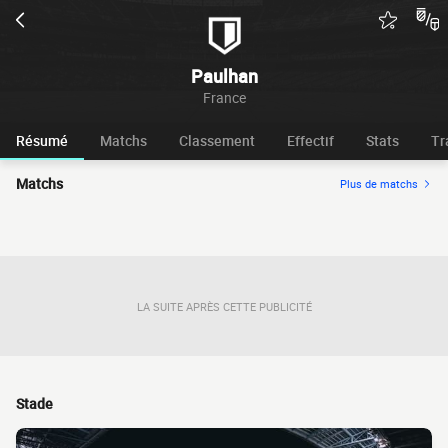
Paulhan
France
Résumé
Matchs
Classement
Effectif
Stats
Tr
Matchs
Plus de matchs
LA SUITE APRÈS CETTE PUBLICITÉ
Stade