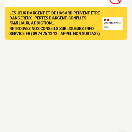
LES JEUX D'ARGENT ET DE HASARD PEUVENT ÊTRE
DANGEREUX : PERTES D'ARGENT, CONFLITS
FAMILIAUX, ADDICTION…
RETROUVEZ NOS CONSEILS SUR JOUEURS-INFO-
SERVICE.FR (09 74 75 13 13 - APPEL NON SURTAXÉ)