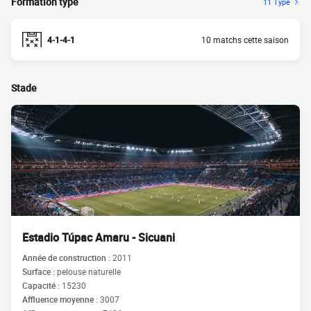
Formation type
11 Type
4-1-4-1
10 matchs cette saison
Stade
Estadio Túpac Amaru - Sicuani
Année de construction :
2011
Surface :
pelouse naturelle
Capacité :
15230
Affluence moyenne :
3007