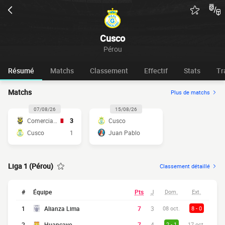
Cusco
Pérou
Résumé
Matchs
Classement
Effectif
Stats
Tr
Matchs
Plus de matchs
07/08/26
15/08/26
Comerciantes
3
Cusco
Cusco
1
Juan Pablo
Liga 1 (Pérou)
Classement détaillé
#
Équipe
Pts
J
Dom.
Ext.
1
Alianza Lima
7
3
08 oct.
8 - 0
2
Huancayo
7
4
2 - 1
17 oct.