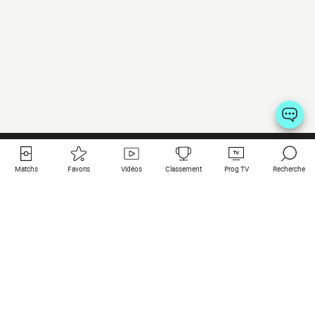
Matchs
Favoris
Vidéos
Classement
Prog TV
Recherche
Liens utiles
Clubs à la une
Tous les matchs
PSG
Matchs en live
Bayern Munich
Derniers résultats
Real Madrid
Matchs à venir
Inter
Match en streaming
Juventus
Contact
Manchester City
Mentions légales
Manchester United