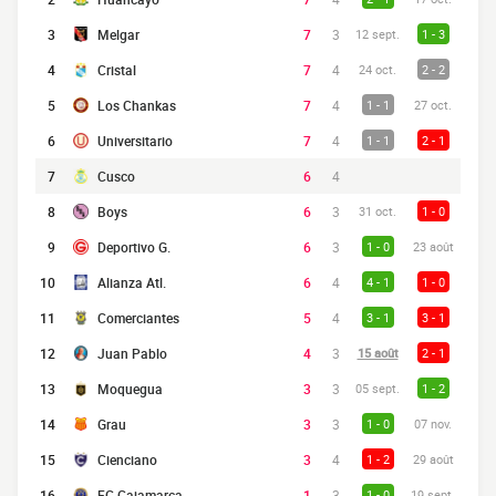
3
Melgar
7
3
12 sept.
1 - 3
4
Cristal
7
4
24 oct.
2 - 2
5
Los Chankas
7
4
1 - 1
27 oct.
6
Universitario
7
4
1 - 1
2 - 1
7
Cusco
6
4
8
Boys
6
3
31 oct.
1 - 0
9
Deportivo G.
6
3
1 - 0
23 août
10
Alianza Atl.
6
4
4 - 1
1 - 0
11
Comerciantes
5
4
3 - 1
3 - 1
12
Juan Pablo
4
3
15 août
2 - 1
13
Moquegua
3
3
05 sept.
1 - 2
14
Grau
3
3
1 - 0
07 nov.
15
Cienciano
3
4
1 - 2
29 août
16
FC Cajamarca
1
3
1 - 0
19 sept.