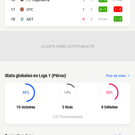
17
UTC
1
3
4 - 1
1 - 0
18
ADT
0
3
14 nov.
1 - 2
LA SUITE APRÈS CETTE PUBLICITÉ
Stats globales en Liga 1 (Pérou)
Plus de stats
48%
14%
38%
10 victoires
3 Nuls
8 Défaites
1,57 Points/match