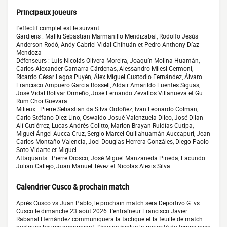
Principaux joueurs
L'effectif complet est le suivant:
Gardiens : Mallki Sebastián Marmanillo Mendizábal, Rodolfo Jesús
Anderson Rodó, Andy Gabriel Vidal Chihuán et Pedro Anthony Díaz
Mendoza
Défenseurs : Luis Nicolás Olivera Moreira, Joaquín Molina Huamán,
Carlos Alexander Gamarra Cárdenas, Alessandro Milesi Germoni,
Ricardo César Lagos Puyén, Álex Miguel Custodio Fernández, Álvaro
Francisco Ampuero García Rossell, Aldair Amarildo Fuentes Siguas,
José Vidal Bolívar Ormeño, José Fernando Zevallos Villanueva et Gu
Rum Choi Guevara
Milieux : Pierre Sebastian da Silva Ordóñez, Iván Leonardo Colman,
Carlo Stéfano Diez Lino, Oswaldo Josué Valenzuela Dileo, José Dilan
Alí Gutiérrez, Lucas Andrés Colitto, Marlon Brayan Ruidías Cutipa,
Miguel Ángel Aucca Cruz, Sergio Marcel Quillahuamán Auccapuri, Jean
Carlos Montaño Valencia, Joel Douglas Herrera Gonzáles, Diego Paolo
Soto Vidarte et Miguel
Attaquants : Pierre Orosco, José Miguel Manzaneda Pineda, Facundo
Julián Callejo, Juan Manuel Tévez et Nicolás Alexis Silva
Calendrier Cusco & prochain match
Après Cusco vs Juan Pablo, le prochain match sera Deportivo G. vs
Cusco le dimanche 23 août 2026. L'entraîneur Francisco Javier
Rabanal Hernández communiquera la tactique et la feuille de match