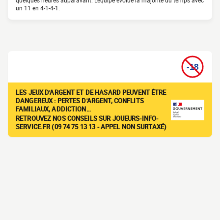
quelques heures auparavant. L'équipe évolue la majorité du temps avec
un 11 en 4-1-4-1.
LES JEUX D'ARGENT ET DE HASARD PEUVENT ÊTRE
DANGEREUX : PERTES D'ARGENT, CONFLITS
FAMILIAUX, ADDICTION…
RETROUVEZ NOS CONSEILS SUR JOUEURS-INFO-
SERVICE.FR (09 74 75 13 13 - APPEL NON SURTAXÉ)