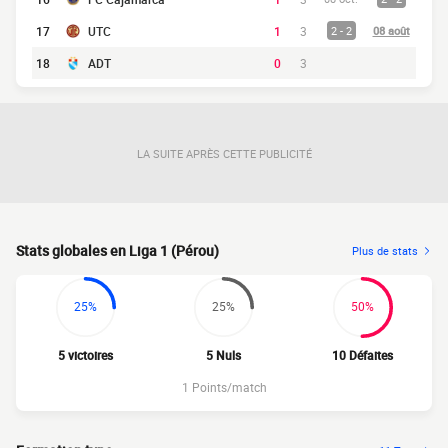
17
UTC
1
3
2 - 2
08 août
18
ADT
0
3
LA SUITE APRÈS CETTE PUBLICITÉ
Stats globales en Liga 1 (Pérou)
Plus de stats
25%
25%
50%
5 victoires
5 Nuls
10 Défaites
1 Points/match