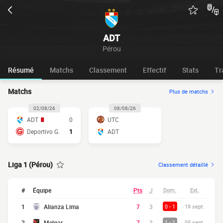
ADT
Pérou
Résumé
Matchs
Classement
Effectif
Stats
Tr
Matchs
Plus de matchs
02/08/26
08/08/26
ADT
0
UTC
Deportivo G.
1
ADT
Liga 1 (Pérou)
Classement détaillé
#
Équipe
Pts
J
Dom.
Ext.
1
Alianza Lima
7
3
0 - 1
19 sept.
2
Melgar
7
3
1 - 1
05 sept.