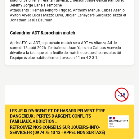
Madrid, Said Terry Peralta Yurivilca, Emerson André García Ramos et
Jeremy Jorge Canela Temoche
Attaquants : Hernán Rengifo Trigoso, Anthony Manuel Cubas Asenjo,
Aylton Aryed Lucas Mazzo Luya, Jhojan Esneyders Garcilazo Tazza et
Jonathan Jesús Bauman
Calendrier ADT & prochain match
Après UTC vs ADT, le prochain match sera ADT vs Alianza Atl. le
samedi 15 août 2026. L'entraîneur Juan Yairsinio Cahuas Acevedo
dévoilera la tactique et la feuille de match quelques heures plus tôt.
L'équipe évolue habituellement avec un 11 en 4-2-3-1.
LES JEUX D'ARGENT ET DE HASARD PEUVENT ÊTRE
DANGEREUX : PERTES D'ARGENT, CONFLITS
FAMILIAUX, ADDICTION…
RETROUVEZ NOS CONSEILS SUR JOUEURS-INFO-
SERVICE.FR (09 74 75 13 13 - APPEL NON SURTAXÉ)