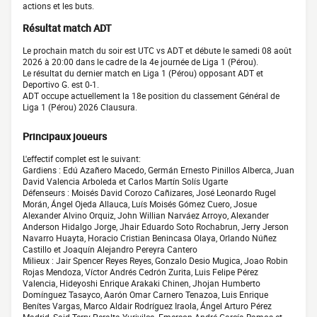
actions et les buts.
Résultat match ADT
Le prochain match du soir est UTC vs ADT et débute le samedi 08 août
2026 à 20:00 dans le cadre de la 4e journée de Liga 1 (Pérou).
Le résultat du dernier match en Liga 1 (Pérou) opposant ADT et
Deportivo G. est 0-1.
ADT occupe actuellement la 18e position du classement Général de
Liga 1 (Pérou) 2026 Clausura.
Principaux joueurs
L'effectif complet est le suivant:
Gardiens : Edú Azañero Macedo, Germán Ernesto Pinillos Alberca, Juan
David Valencia Arboleda et Carlos Martín Solís Ugarte
Défenseurs : Moisés David Corozo Cañizares, José Leonardo Rugel
Morán, Ángel Ojeda Allauca, Luís Moisés Gómez Cuero, Josue
Alexander Alvino Orquiz, John Willian Narváez Arroyo, Alexander
Anderson Hidalgo Jorge, Jhair Eduardo Soto Rochabrun, Jerry Jerson
Navarro Huayta, Horacio Cristian Benincasa Olaya, Orlando Núñez
Castillo et Joaquín Alejandro Pereyra Cantero
Milieux : Jair Spencer Reyes Reyes, Gonzalo Desio Mugica, Joao Robin
Rojas Mendoza, Víctor Andrés Cedrón Zurita, Luis Felipe Pérez
Valencia, Hideyoshi Enrique Arakaki Chinen, Jhojan Humberto
Domínguez Tasayco, Aarón Omar Carnero Tenazoa, Luis Enrique
Benítes Vargas, Marco Aldair Rodríguez Iraola, Ángel Arturo Pérez