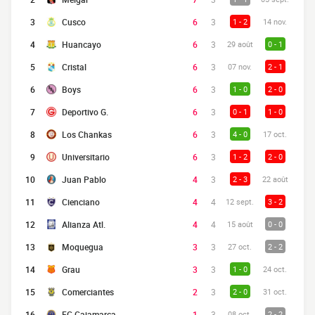
3
Cusco
6
3
1 - 2
14 nov.
4
Huancayo
6
3
29 août
0 - 1
5
Cristal
6
3
07 nov.
2 - 1
6
Boys
6
3
1 - 0
2 - 0
7
Deportivo G.
6
3
0 - 1
1 - 0
8
Los Chankas
6
3
4 - 0
17 oct.
9
Universitario
6
3
1 - 2
2 - 0
10
Juan Pablo
4
3
2 - 3
22 août
11
Cienciano
4
4
12 sept.
3 - 2
12
Alianza Atl.
4
4
15 août
0 - 0
13
Moquegua
3
3
27 oct.
2 - 2
14
Grau
3
3
1 - 0
24 oct.
15
Comerciantes
2
3
2 - 0
31 oct.
16
FC Cajamarca
1
3
08 oct.
2 - 2