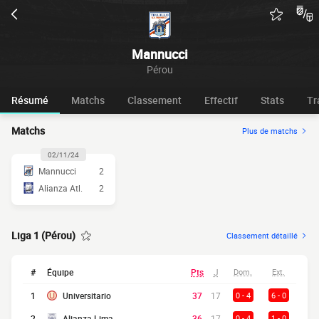
Mannucci
Pérou
Résumé
Matchs
Classement
Effectif
Stats
Tr
Matchs
Plus de matchs
02/11/24
Mannucci
2
Alianza Atl.
2
Liga 1 (Pérou)
Classement détaillé
#
Équipe
Pts
J
Dom.
Ext.
1
Universitario
37
17
0 - 4
6 - 0
2
Alianza Lima
36
17
0 - 4
1 - 0