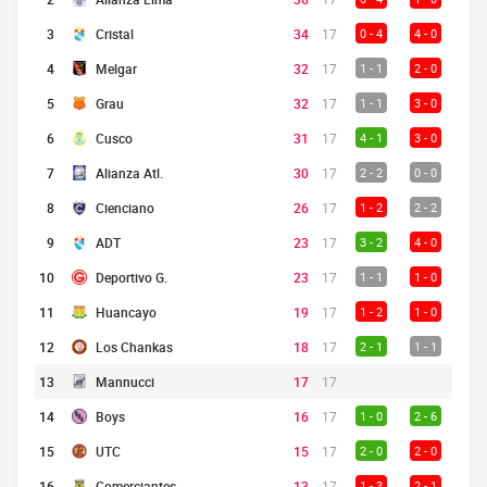
3
Cristal
34
17
0 - 4
4 - 0
4
Melgar
32
17
1 - 1
2 - 0
5
Grau
32
17
1 - 1
3 - 0
6
Cusco
31
17
4 - 1
3 - 0
7
Alianza Atl.
30
17
2 - 2
0 - 0
8
Cienciano
26
17
1 - 2
2 - 2
9
ADT
23
17
3 - 2
4 - 0
10
Deportivo G.
23
17
1 - 1
1 - 0
11
Huancayo
19
17
1 - 2
1 - 0
12
Los Chankas
18
17
2 - 1
1 - 1
13
Mannucci
17
17
14
Boys
16
17
1 - 0
2 - 6
15
UTC
15
17
2 - 0
2 - 0
16
Comerciantes
13
17
1 - 3
2 - 1