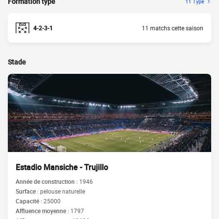
Formation type
11 Type
4-2-3-1
11 matchs cette saison
Stade
Estadio Mansiche - Trujillo
Année de construction :
1946
Surface :
pelouse naturelle
Capacité :
25000
Affluence moyenne :
1797