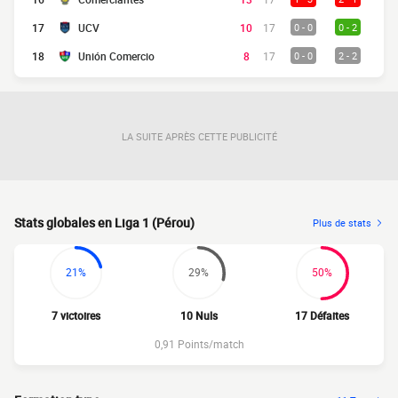
17
UCV
10
17
0 - 0
0 - 2
18
Unión Comercio
8
17
0 - 0
2 - 2
LA SUITE APRÈS CETTE PUBLICITÉ
Stats globales en Liga 1 (Pérou)
Plus de stats
21%
29%
50%
7 victoires
10 Nuls
17 Défaites
0,91 Points/match