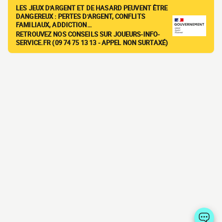
LES JEUX D'ARGENT ET DE HASARD PEUVENT ÊTRE
DANGEREUX : PERTES D'ARGENT, CONFLITS
FAMILIAUX, ADDICTION…
RETROUVEZ NOS CONSEILS SUR JOUEURS-INFO-
SERVICE.FR (09 74 75 13 13 - APPEL NON SURTAXÉ)