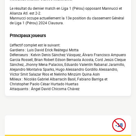
Le résultat du dernier match en Liga 1 (Pérou) opposant Mannucci et
Alianza Atl. est 2-2.
Mannucci occupe actuellement la 13e position du classement Général
de Liga 1 (Pérou) 2024 Clausura.
Principaux joueurs
L'effectif complet est le suivant:
Gardiens : Luis David Erick Reátegui Motta
Défenseurs : Kelvin Denis Sánchez Vásquez, Álvaro Francisco Ampuero
García Rossell, Brian Robert Edson Bernaola Acosta, Cord Jesús Cleque
Sánchez, Jhonny Mena Palacios, Eduardo Valentín Rabanal Jaramillo,
Alejandro Montalva Sparks, Hugo Alessandro Gordillo Alessandro,
Víctor Smit Salazar Ríos et Nelinho Minzúm Quina Asín
Milieux : Nicolás Gabriel Albarracín Basil, Fabiano Barriga et
Christopher Paolo César Hurtado Huertas
Attaquants : Ángel David Chicoma Chávez