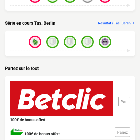
Série en cours Tas. Berlin
Résultats Tas. Berlin
Pariez sur le foot
Pariez
100€ de bonus offert
Pariez
100€ de bonus offert