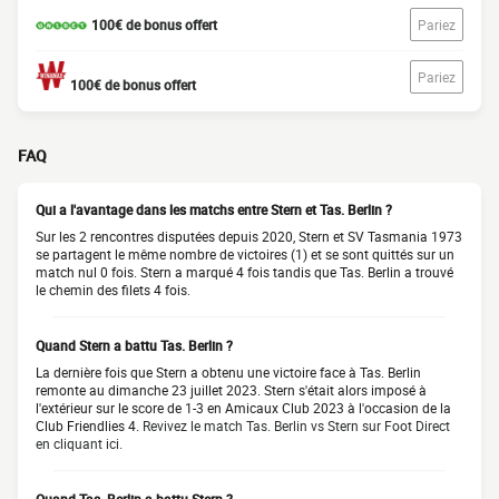
100€ de bonus offert
Pariez
Pariez
100€ de bonus offert
FAQ
Qui a l'avantage dans les matchs entre Stern et Tas. Berlin ?
Sur les 2 rencontres disputées depuis 2020, Stern et SV Tasmania 1973
se partagent le même nombre de victoires (1) et se sont quittés sur un
match nul 0 fois. Stern a marqué 4 fois tandis que Tas. Berlin a trouvé
le chemin des filets 4 fois.
Quand Stern a battu Tas. Berlin ?
La dernière fois que Stern a obtenu une victoire face à Tas. Berlin
remonte au dimanche 23 juillet 2023. Stern s'était alors imposé à
l'extérieur sur le score de 1-3 en Amicaux Club 2023 à l'occasion de la
Club Friendlies 4.
Revivez le match Tas. Berlin vs Stern sur Foot Direct
en cliquant ici.