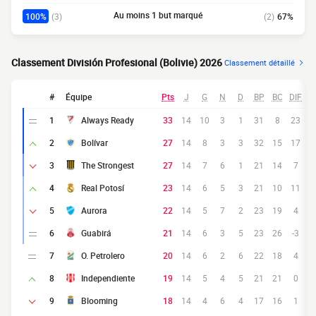
Au moins 1 but marqué
100%
(3)
(2)
67%
Classement División Profesional (Bolivie) 2026
Classement détaillé
#
Équipe
Pts
J
G
N
D
BP
BC
DIF
1
Always Ready
33
14
10
3
1
31
8
23
2
Bolívar
27
14
8
3
3
32
15
17
3
The Strongest
27
14
7
6
1
21
14
7
4
Real Potosí
23
14
6
5
3
21
10
11
5
Aurora
22
14
5
7
2
23
19
4
6
Guabirá
21
14
6
3
5
23
26
-3
7
O. Petrolero
20
14
6
2
6
22
18
4
8
Independiente
19
14
5
4
5
21
21
0
9
Blooming
18
14
4
6
4
17
16
1