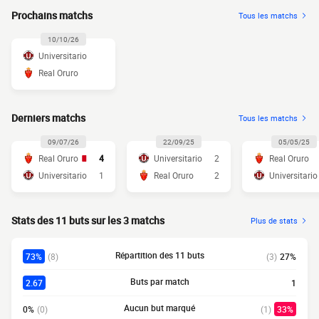
Prochains matchs
Tous les matchs
10/10/26
Universitario
Real Oruro
Derniers matchs
Tous les matchs
09/07/26
22/09/25
05/05/25
Real Oruro
4
Universitario
2
Real Oruro
Universitario
1
Real Oruro
2
Universitario
Stats des 11 buts sur les 3 matchs
Plus de stats
Répartition des 11 buts
73%
(8)
(3)
27%
Buts par match
2.67
1
Aucun but marqué
0%
(0)
(1)
33%