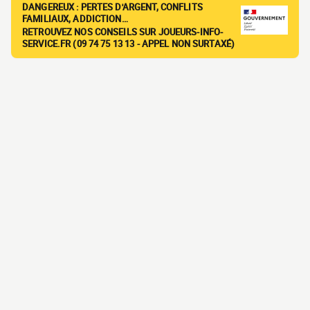
DANGEREUX : PERTES D'ARGENT, CONFLITS
FAMILIAUX, ADDICTION…
RETROUVEZ NOS CONSEILS SUR JOUEURS-INFO-
SERVICE.FR (09 74 75 13 13 - APPEL NON SURTAXÉ)