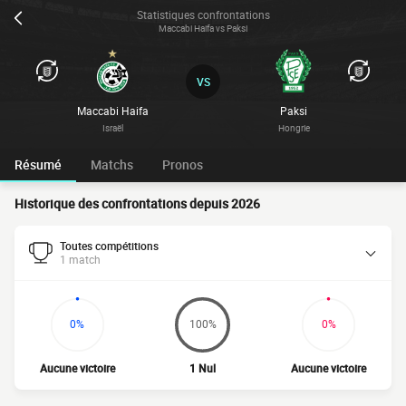
Statistiques confrontations
Maccabi Haifa vs Paksi
VS
Maccabi Haifa
Paksi
Israël
Hongrie
Résumé
Matchs
Pronos
Historique des confrontations depuis 2026
Toutes compétitions
1 match
0%
100%
0%
Aucune victoire
1 Nul
Aucune victoire