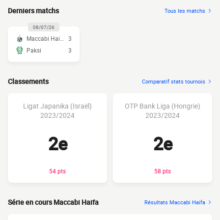
Derniers matchs
Tous les matchs
08/07/26
Maccabi Haifa
3
Paksi
3
Classements
Comparatif stats tournois
Ligat Japanika (Israël)
OTP Bank Liga (Hongrie)
2023/2024
2023/2024
2e
2e
54 pts
58 pts
Série en cours Maccabi Haifa
Résultats Maccabi Haifa